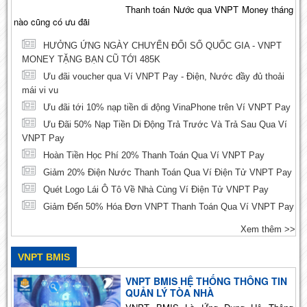
Thanh toán Nước qua VNPT Money tháng
nào cũng có ưu đãi
HƯỞNG ỨNG NGÀY CHUYỂN ĐỔI SỐ QUỐC GIA - VNPT
MONEY TẶNG BẠN CŨ TỚI 485K
Ưu đãi voucher qua Ví VNPT Pay - Điện, Nước đầy đủ thoải
mái vi vu
Ưu đãi tới 10% nạp tiền di động VinaPhone trên Ví VNPT Pay
Ưu Đãi 50% Nạp Tiền Di Động Trả Trước Và Trả Sau Qua Ví
VNPT Pay
Hoàn Tiền Học Phí 20% Thanh Toán Qua Ví VNPT Pay
Giảm 20% Điện Nước Thanh Toán Qua Ví Điện Tử VNPT Pay
Quét Logo Lái Ô Tô Về Nhà Cùng Ví Điện Tử VNPT Pay
Giảm Đến 50% Hóa Đơn VNPT Thanh Toán Qua Ví VNPT Pay
Xem thêm >>
VNPT BMIS
VNPT BMIS HỆ THỐNG THÔNG TIN
QUẢN LÝ TÒA NHÀ
VNPT BMIS Là Ứng Dụng Hệ Thông