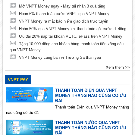
Mở VNPT Money ngay - May túi nhận 3 quà tặng
Hoàn 6% thanh toán cước VNPT qua VNPT Money
VNPT Money ra mắt bảo hiểm giao dịch trực tuyến
Hoàn 50% qua VNPT Money khi thanh toán gói cước di động
Ưu đãi 20% nạp tài khoản VETC, ePass trên VNPT Money
Tặng 10.000 đồng cho khách hàng thanh toán tiền xăng dầu
qua VNPT Money
VNPT Money cùng bạn vì Trường Sa thân yêu
Xem thêm >>
VNPT PAY
THANH TOÁN ĐIỆN QUA VNPT
MONEY THÁNG NÀO CŨNG CÓ ƯU
ĐÃI
Thanh toán Điện qua VNPT Money tháng
nào cũng có ưu đãi
THANH TOÁN NƯỚC QUA VNPT
MONEY THÁNG NÀO CŨNG CÓ ƯU
ĐÃI