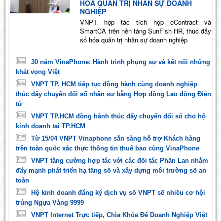
HÓA QUẢN TRỊ NHÂN SỰ DOANH
NGHIỆP
VNPT hợp tác tích hợp eContract và
SmartCA trên nền tảng SunFish HR, thúc đẩy
số hóa quản trị nhân sự doanh nghiệp
30 năm VinaPhone: Hành trình phụng sự và kết nối những
khát vọng Việt
VNPT TP. HCM tiếp tục đồng hành cùng doanh nghiệp
thúc đẩy chuyển đổi số nhân sự bằng Hợp đồng Lao động Điện
tử
VNPT TP.HCM đồng hành thúc đẩy chuyển đổi số cho hộ
kinh doanh tại TP.HCM
Từ 15/04 VNPT Vinaphone sẵn sàng hỗ trợ Khách hàng
trên toàn quốc xác thực thông tin thuê bao cùng VinaPhone
VNPT tăng cường hợp tác với các đối tác Phần Lan nhằm
đẩy mạnh phát triển hạ tầng số và xây dựng môi trường số an
toàn
Hộ kinh doanh đăng ký dịch vụ số VNPT sẽ nhiều cơ hội
trúng Ngựa Vàng 9999
VNPT Internet Trực tiếp, Chìa Khóa Để Doanh Nghiệp Việt