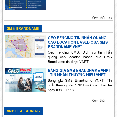
Xem thêm >>
SMS BRANDNAME
GEO FENCING TIN NHẮN QUẢNG
CÁO LOCATION BASED QUA SMS
BRANDNAME VNPT
Geo Fencing SMS, Dịch vụ tin nhắn
quảng cáo location based qua SMS
Brandname đã được VNPT...
BẢNG GIÁ SMS BRANDNAME VNPT
- TIN NHẮN THƯƠNG HIỆU VNPT
Bảng giá SMS Brandname VNPT, Tin
nhắn thương hiệu VNPT mới nhất. Liên hệ
ngay 0886.001166...
Xem thêm >>
VNPT E-LEARNING