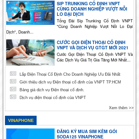
SIP TRUNKING CỐ ĐỊNH VNPT
CÙNG DOANH NGHIỆP VƯỢT NỖI
LO ĐẠI DỊCH
Tổng Đài Sip Trunking Cố Định VNPT
"Cùng Doanh Nghiệp Vượt Nỗi Lo Đại
Dịch", Doanh...
CƯỚC GỌI ĐIỆN THOẠI CỐ ĐỊNH
VNPT VÀ DỊCH VỤ GTGT MỚI 2021
Cước Gọi Điện Thoại Cố Định VNPT Và
Các Dịch Vụ Giá Trị Gia Tăng Mới Nhất...
Lắp Điện Thoại Cố Định Cho Doanh Nghiệp Ưu Đãi Nhất
Giới thiệu dịch vụ Điện thoại cố định của VNPT TP.HCM
Bảng giá dịch vụ Điện thoại cố định.
Dịch vụ điện thoại cố định của VNPT
Xem thêm >>
VINAPHONE
ĐĂNG KÝ MUA SIM KÈM GÓI
SODA125 VINAPHONE