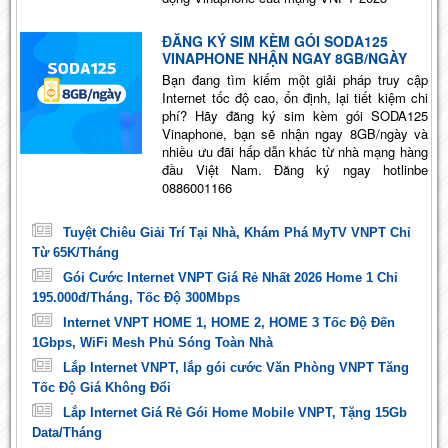
ĐĂNG KÝ SIM KÈM GÓI SODA125
VINAPHONE NHẬN NGAY 8GB/NGÀY
Bạn đang tìm kiếm một giải pháp truy cập
Internet tốc độ cao, ổn định, lại tiết kiệm chi
phí? Hãy đăng ký sim kèm gói SODA125
Vinaphone, bạn sẽ nhận ngay 8GB/ngày và
nhiều ưu đãi hấp dẫn khác từ nhà mạng hàng
đầu Việt Nam. Đăng ký ngay hotlinbe
0886001166
Tuyệt Chiêu Giải Trí Tại Nhà, Khám Phá MyTV VNPT Chỉ
Từ 65K/Tháng
Gói Cước Internet VNPT Giá Rẻ Nhất 2026 Home 1 Chỉ
195.000đ/Tháng, Tốc Độ 300Mbps
Internet VNPT HOME 1, HOME 2, HOME 3 Tốc Độ Đến
1Gbps, WiFi Mesh Phủ Sóng Toàn Nhà
Lắp Internet VNPT, lắp gói cước Văn Phòng VNPT Tăng
Tốc Độ Giá Không Đổi
Lắp Internet Giá Rẻ Gói Home Mobile VNPT, Tặng 15Gb
Data/Tháng