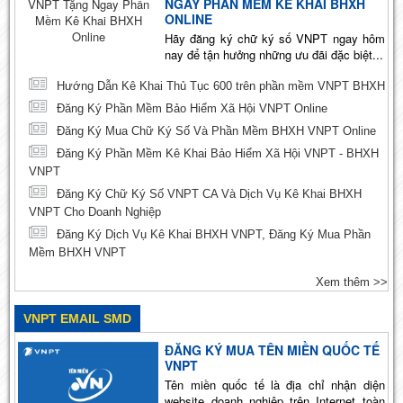
NGAY PHẦN MỀM KÊ KHAI BHXH
ONLINE
Hãy đăng ký chữ ký số VNPT ngay hôm
nay để tận hưởng những ưu đãi đặc biệt...
Hướng Dẫn Kê Khai Thủ Tục 600 trên phần mềm VNPT BHXH
Đăng Ký Phần Mềm Bảo Hiểm Xã Hội VNPT Online
Đăng Ký Mua Chữ Ký Số Và Phần Mềm BHXH VNPT Online
Đăng Ký Phần Mềm Kê Khai Bảo Hiểm Xã Hội VNPT - BHXH
VNPT
Đăng Ký Chữ Ký Số VNPT CA Và Dịch Vụ Kê Khai BHXH
VNPT Cho Doanh Nghiệp
Đăng Ký Dịch Vụ Kê Khai BHXH VNPT, Đăng Ký Mua Phần
Mềm BHXH VNPT
Xem thêm >>
VNPT EMAIL SMD
ĐĂNG KÝ MUA TÊN MIỀN QUỐC TẾ
VNPT
Tên miền quốc tế là địa chỉ nhận diện
website doanh nghiệp trên Internet toàn