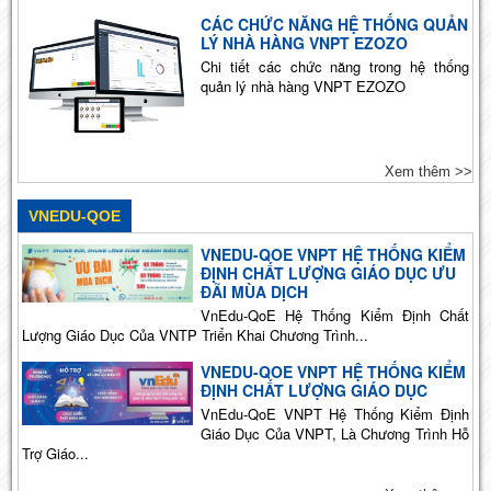
CÁC CHỨC NĂNG HỆ THỐNG QUẢN
LÝ NHÀ HÀNG VNPT EZOZO
Chi tiết các chức năng trong hệ thống
quản lý nhà hàng VNPT EZOZO
Xem thêm >>
VNEDU-QOE
VNEDU-QOE VNPT HỆ THỐNG KIỂM
ĐỊNH CHẤT LƯỢNG GIÁO DỤC ƯU
ĐÃI MÙA DỊCH
VnEdu-QoE Hệ Thống Kiểm Định Chất
Lượng Giáo Dục Của VNTP Triển Khai Chương Trình...
VNEDU-QOE VNPT HỆ THỐNG KIỂM
ĐỊNH CHẤT LƯỢNG GIÁO DỤC
VnEdu-QoE VNPT Hệ Thống Kiểm Định
Giáo Dục Của VNPT, Là Chương Trình Hỗ
Trợ Giáo...