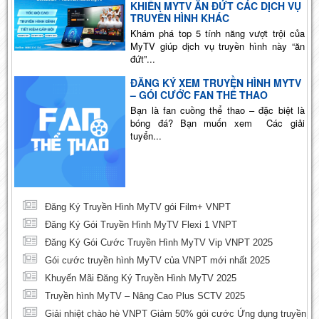
KHIẾN MYTV ĂN ĐỨT CÁC DỊCH VỤ
TRUYỀN HÌNH KHÁC
Khám phá top 5 tính năng vượt trội của
MyTV giúp dịch vụ truyền hình này “ăn
đứt”...
ĐĂNG KÝ XEM TRUYỀN HÌNH MYTV
– GÓI CƯỚC FAN THỂ THAO
Bạn là fan cuồng thể thao – đặc biệt là
bóng đá? Bạn muốn xem Các giải
tuyển...
Đăng Ký Truyền Hình MyTV gói Film+ VNPT
Đăng Ký Gói Truyền Hình MyTV Flexi 1 VNPT
Đăng Ký Gói Cước Truyền Hình MyTV Vip VNPT 2025
Gói cước truyền hình MyTV của VNPT mới nhất 2025
Khuyến Mãi Đăng Ký Truyền Hình MyTV 2025
Truyền hình MyTV – Nâng Cao Plus SCTV 2025
Giải nhiệt chào hè VNPT Giảm 50% gói cước Ứng dụng truyền