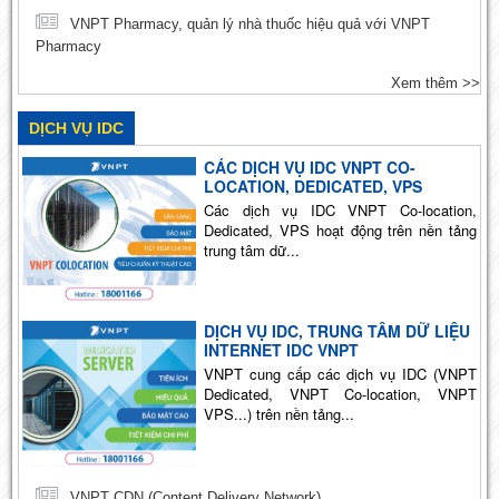
VNPT Pharmacy, quản lý nhà thuốc hiệu quả với VNPT
Pharmacy
Xem thêm >>
DỊCH VỤ IDC
CÁC DỊCH VỤ IDC VNPT CO-
LOCATION, DEDICATED, VPS
Các dịch vụ IDC VNPT Co-location,
Dedicated, VPS hoạt động trên nền tảng
trung tâm dữ...
DỊCH VỤ IDC, TRUNG TÂM DỮ LIỆU
INTERNET IDC VNPT
VNPT cung cấp các dịch vụ IDC (VNPT
Dedicated, VNPT Co-location, VNPT
VPS...) trên nền tảng...
VNPT CDN (Content Delivery Network)