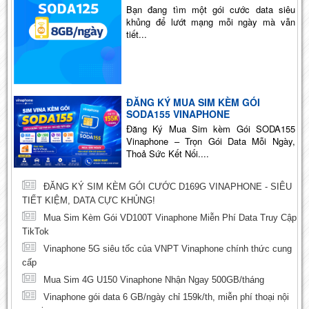
Bạn đang tìm một gói cước data siêu
khủng để lướt mạng mỗi ngày mà vẫn
tiết...
ĐĂNG KÝ MUA SIM KÈM GÓI
SODA155 VINAPHONE
Đăng Ký Mua Sim kèm Gói SODA155
Vinaphone – Trọn Gói Data Mỗi Ngày,
Thoả Sức Kết Nối....
ĐĂNG KÝ SIM KÈM GÓI CƯỚC D169G VINAPHONE - SIÊU
TIẾT KIỆM, DATA CỰC KHỦNG!
Mua Sim Kèm Gói VD100T Vinaphone Miễn Phí Data Truy Cập
TikTok
Vinaphone 5G siêu tốc của VNPT Vinaphone chính thức cung
cấp
Mua Sim 4G U150 Vinaphone Nhận Ngay 500GB/tháng
Vinaphone gói data 6 GB/ngày chỉ 159k/th, miễn phí thoại nội