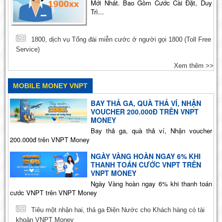
Mới Nhất. Bao Gồm Cước Cài Đặt, Duy
Trì...
1800, dịch vụ Tổng đài miễn cước ở người gọi 1800 (Toll Free
Service)
Xem thêm >>
MOBILE MONEY VNPT
BAY THẢ GA, QUÀ THẢ VÍ, NHẬN
VOUCHER 200.000Đ TRÊN VNPT
MONEY
Bay thả ga, quà thả ví, Nhận voucher
200.000đ trên VNPT Money
NGÀY VÀNG HOÀN NGAY 6% KHI
THANH TOÁN CƯỚC VNPT TRÊN
VNPT MONEY
Ngày Vàng hoàn ngay 6% khi thanh toán
cước VNPT trên VNPT Money
Tiêu một nhận hai, thả ga Điện Nước cho Khách hàng có tài
khoản VNPT Money