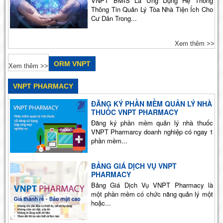
Thông Tin Quản Lý Tòa Nhà Tiện Ích Cho
Cư Dân Trong...
Xem thêm >>
ORM VNPT
Xem thêm >>
VNPT PHARMACY
ĐĂNG KÝ PHẦN MỀM QUẢN LÝ NHÀ
THUỐC VNPT PHARMACY
Đăng ký phần mềm quản lý nhà thuốc
VNPT Pharmarcy doanh nghiệp có ngay 1
phần mềm...
BẢNG GIÁ DỊCH VỤ VNPT
PHARMACY
Bảng Giá Dịch Vụ VNPT Pharmacy là
một phần mềm có chức năng quản lý một
hoặc...