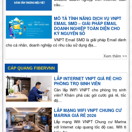
cầu...
MÔ TẢ TÍNH NĂNG DỊCH VỤ VNPT
EMAIL SMD – GIẢI PHÁP EMAIL
DOANH NGHIỆP TOÀN DIỆN CHO
KỶ NGUYÊN SỐ
VNPT Email SMD là giải pháp Email dành
cho cá nhân, doanh nghiệp có nhu cầu sử dụng địa...
Xem thêm >>
CÁP QUANG FIBERVNN
LẮP INTERNET VNPT GIÁ RẺ CHO
PHÒNG TRỌ SINH VIÊN
Cần lắp WiFi VNPT cho phòng trọ sinh
viên? Khám phá các gói cước giá rẻ, tốc
độ...
LẮP MẠNG WIFI VNPT CHUNG CƯ
MARINA GIÁ RẺ 2026
Lắp mạng Wifi VNPT Chung cư Marina
với Internet cáp quang tốc độ cao, Wifi 6
hiện đại,...