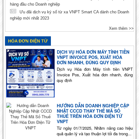
hàng đầu cho Doanh nghiệp
Ưu đãi dịch vụ ký số từ xa VNPT Smart CA dành cho Doanh
nghiệp mới nhất 2023
Xem thêm >>
HÓA ĐƠN ĐIỆN TỬ
DỊCH VỤ HÓA ĐƠN MÁY TÍNH TIỀN
VNPT INVOICE POS, XUẤT HÓA
ĐƠN NHANH, ĐÚNG QUY ĐỊNH
Dịch vụ Hóa đơn Máy tính tiền VNPT
Invoice Pos, Xuất hóa đơn nhanh, đúng
quy định
HƯỚNG DẪN DOANH NGHIỆP CẬP
NHẬT CCCD THAY THẾ MÃ SỐ
THUẾ TRÊN HÓA ĐƠN ĐIỆN TỬ
VNPT
Từ ngày 01/7/2025, Nhằm nâng cao hiệu
quả quản lý và tạo thuận lợi tối đa trong...