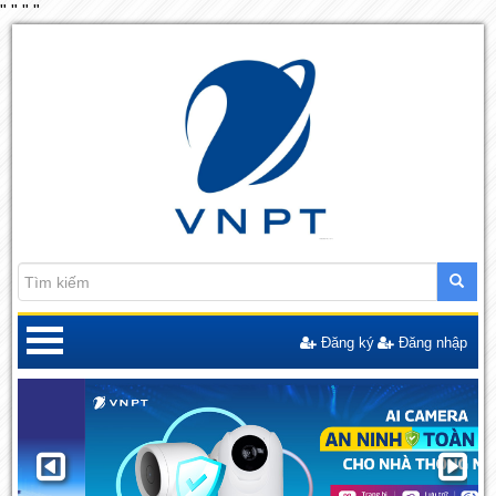
"
"
"
"
Đăng ký
Đăng nhập