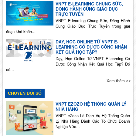
VNPT E-LEARNING CHUNG SỨC,
ĐỒNG HÀNH CÙNG GIÁO DỤC
TRỰC TUYẾN
VNPT E-learning Chung Sức, Đồng Hành
Cùng Giáo Dục Trực Tuyến trong giai
đoạn khó khăn...
DẠY, HỌC ONLINE TỪ VNPT E-
LEARNING CÓ ĐƯỢC CÔNG NHẬN
KẾT QUẢ HỌC TẬP?
Dạy, Học Online Từ VNPT E-learning Có
Được Công Nhận Kết Quả Học Tập? Đó
có...
Xem thêm >>
CHUYỂN ĐỔI SỐ
VNPT EZOZO HỆ THỐNG QUẢN LÝ
NHÀ HÀNG
VNPT eZozo Là Dịch Vụ Hệ Thống Quản
Lý Nhà Hàng Dành Các Tổ Chức Doanh
Nghiệp Vừa...