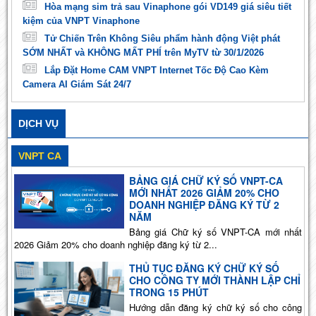
Hòa mạng sim trả sau Vinaphone gói VD149 giá siêu tiết
kiệm của VNPT Vinaphone
Tử Chiến Trên Không Siêu phẩm hành động Việt phát
SỚM NHẤT và KHÔNG MẤT PHÍ trên MyTV từ 30/1/2026
Lắp Đặt Home CAM VNPT Internet Tốc Độ Cao Kèm
Camera AI Giám Sát 24/7
DỊCH VỤ
VNPT CA
BẢNG GIÁ CHỮ KÝ SỐ VNPT-CA
MỚI NHẤT 2026 GIẢM 20% CHO
DOANH NGHIỆP ĐĂNG KÝ TỪ 2
NĂM
Bảng giá Chữ ký số VNPT-CA mới nhất
2026 Giảm 20% cho doanh nghiệp đăng ký từ 2...
THỦ TỤC ĐĂNG KÝ CHỮ KÝ SỐ
CHO CÔNG TY MỚI THÀNH LẬP CHỈ
TRONG 15 PHÚT
Hướng dẫn đăng ký chữ ký số cho công