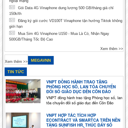
ngoại mạng
Gói Data 4G Vinaphone dung lượng 500 GB/tháng giá chỉ
150k/th
Đăng ký gói cước VD100T Vinaphone tận hưởng Tiktok không
giới hạn
Mua Sim 4G Vinaphone U150 - Mua Là Có, Nhận Ngay
500GB/Tháng Tốc Độ Cao
Xem thêm >>
MEGAVNN
Xem thêm >>
TIN TỨC
VNPT ĐỒNG HÀNH TRAO TẶNG
PHÒNG HỌC SỐ, LAN TỎA CHUYỂN
ĐỔI SỐ GIÁO DỤC ĐẾN CÔN ĐẢO
VNPT đồng hành trao tặng Phòng học số, lan
tỏa chuyển đổi số giáo dục đến Côn Đảo
VNPT HỢP TÁC TÍCH HỢP
ECONTRACT VÀ SMARTCA TRÊN NỀN
TẢNG SUNFISH HR, THÚC ĐẨY SỐ