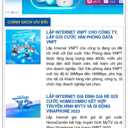
CHÍNH SÁCH ƯU ĐÃI
LẮP INTERNET VNPT CHO CÔNG TY,
LẮP GÓI CƯỚC VĂN PHÒNG DATA
VNPT
Lắp Internet VNPT cho công ty đang ưu đãi
tốt nhất với Gói cước Văn Phòng data VNPT
được tăng dung lượng data 80Gb, miễn phí
thoại đến 400 thành viên, tiết kiệm chi phí
cho doanh nghiệp. Gói Văn phòng data VNPT
mới tốc độ từ 36Mbps đến 150Mbps, phù hợp
cho tất cả khách hàng văn phòng, công ty, tổ
chức hay doanh nghiệp lựa chọn.
LẮP INTERNET GIA ĐÌNH GIÁ RẺ GÓI
CƯỚC HOMECOMBO KẾT HỢP
TRUYỀN HÌNH MYTV VÀ DI ĐỘNG
VINAPHONE 2023
Lắp internet gia đình giá rẻ gói cước
HomeCombo kết hợp truyền hình MyTV và di
động Vinaphone của mạng VNPT 2023