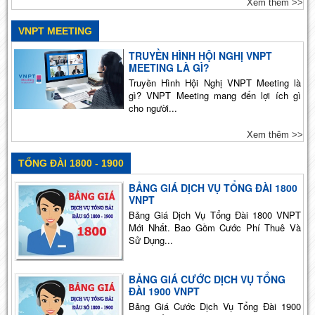
Xem thêm >>
VNPT MEETING
TRUYỀN HÌNH HỘI NGHỊ VNPT
MEETING LÀ GÌ?
Truyền Hình Hội Nghị VNPT Meeting là
gì? VNPT Meeting mang đến lợi ích gì
cho người...
Xem thêm >>
TỔNG ĐÀI 1800 - 1900
BẢNG GIÁ DỊCH VỤ TỔNG ĐÀI 1800
VNPT
Bảng Giá Dịch Vụ Tổng Đài 1800 VNPT
Mới Nhất. Bao Gồm Cước Phí Thuê Và
Sử Dụng...
BẢNG GIÁ CƯỚC DỊCH VỤ TỔNG
ĐÀI 1900 VNPT
Bảng Giá Cước Dịch Vụ Tổng Đài 1900