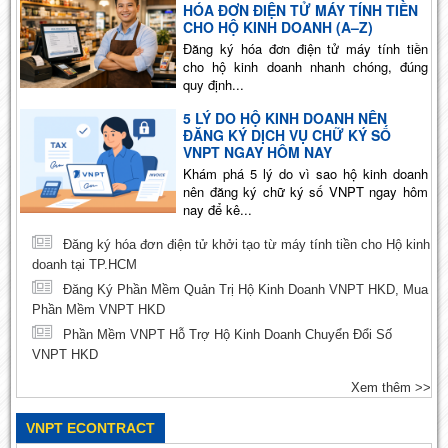
HÓA ĐƠN ĐIỆN TỬ MÁY TÍNH TIỀN
CHO HỘ KINH DOANH (A–Z)
Đăng ký hóa đơn điện tử máy tính tiền
cho hộ kinh doanh nhanh chóng, đúng
quy định...
5 LÝ DO HỘ KINH DOANH NÊN
ĐĂNG KÝ DỊCH VỤ CHỮ KÝ SỐ
VNPT NGAY HÔM NAY
Khám phá 5 lý do vì sao hộ kinh doanh
nên đăng ký chữ ký số VNPT ngay hôm
nay để kê...
Đăng ký hóa đơn điện tử khởi tạo từ máy tính tiền cho Hộ kinh
doanh tại TP.HCM
Đăng Ký Phần Mềm Quản Trị Hộ Kinh Doanh VNPT HKD, Mua
Phần Mềm VNPT HKD
Phần Mềm VNPT Hỗ Trợ Hộ Kinh Doanh Chuyển Đổi Số
VNPT HKD
Xem thêm >>
VNPT ECONTRACT