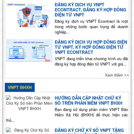
ĐĂNG KÝ DỊCH VỤ VNPT
ECONTRACT, ĐĂNG KÝ HỢP ĐỒNG
ĐIỆN TỬ VNPT
Đăng ký dịch vụ VNPT Econtract là một
trong những bước quan trọng để doanh
nghiệp...
ĐĂNG KÝ DỊCH VỤ HỢP ĐỒNG ĐIỆN
TỬ VNPT, KÝ HỢP ĐỒNG ĐIỆN TỬ
VNPT ECONTRACT
VNPT đang triển khai chương trình ưu đãi
đăng ký hợp đồng điện tử VNPT với giá...
Xem thêm >>
VNPT BHXH
HƯỚNG DẪN CẬP NHẬT CHỮ KÝ
SỐ TRÊN PHẦN MỀM VNPT BHXH
Bạn đang sử dụng phần mềm VNPT Bảo
Hiểm Xã Hội (BHXH) để thực hiện các
thủ...
ĐĂNG KÝ CHỮ KÝ SỐ VNPT TẶNG