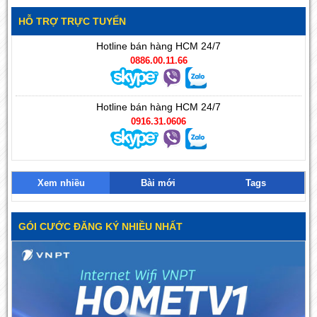
HỖ TRỢ TRỰC TUYẾN
Hotline bán hàng HCM 24/7
0886.00.11.66
Hotline bán hàng HCM 24/7
0916.31.0606
Xem nhiều
Bài mới
Tags
GÓI CƯỚC ĐĂNG KÝ NHIỀU NHẤT