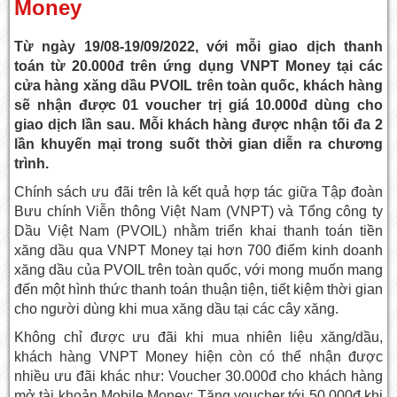
Money
Từ ngày
19/08-19/09/2022, với mỗi giao dịch thanh
toán từ 20.000đ trên ứng dụng VNPT Money tại các
cửa hàng xăng dầu PVOIL trên toàn quốc, khách hàng
sẽ nhận được 01 voucher trị giá 10.000đ dùng cho
giao dịch lần sau. Mỗi khách hàng được nhận tối đa 2
lần khuyến mại trong suốt thời gian diễn ra chương
trình.
Chính sách ưu đãi trên là kết quả hợp tác giữa Tập đoàn
Bưu chính Viễn thông Việt Nam (VNPT) và Tổng công ty
Dầu Việt Nam (PVOIL) nhằm triển khai thanh toán tiền
xăng dầu qua VNPT Money tại hơn 700 điểm kinh doanh
xăng dầu của PVOIL trên toàn quốc, với mong muốn mang
đến một hình thức thanh toán thuận tiện, tiết kiệm thời gian
cho người dùng khi mua xăng dầu tại các cây xăng.
Không chỉ được ưu đãi khi mua nhiên liệu xăng/dầu,
khách hàng VNPT Money hiện còn có thể nhận được
nhiều ưu đãi khác như: Voucher 30.000đ cho khách hàng
mở tài khoản Mobile Money; Tặng voucher tới 50.000đ khi