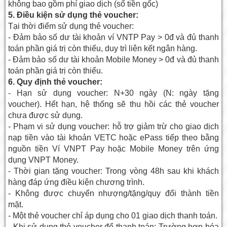
không bao gồm phí giao dịch (số tiền gốc)
5. Điều kiện sử dụng thẻ voucher:
Tại thời điểm sử dụng thẻ voucher:
- Đảm bảo số dư tài khoản ví VNTP Pay > 0đ và đủ thanh
toán phần giá trị còn thiếu, duy trì liên kết ngân hàng.
- Đảm bảo số dư tài khoản Mobile Money > 0đ và đủ thanh
toán phần giá trị còn thiếu.
6. Quy định thẻ voucher:
- Hạn sử dụng voucher: N+30 ngày (N: ngày tặng
voucher). Hết hạn, hệ thống sẽ thu hồi các thẻ voucher
chưa được sử dụng.
- Phạm vi sử dụng voucher: hỗ trợ giảm trừ cho giao dịch
nạp tiền vào tài khoản VETC hoặc ePass tiếp theo bằng
nguồn tiền Ví VNPT Pay hoặc Mobile Money trên ứng
dụng VNPT Money.
- Thời gian tặng voucher: Trong vòng 48h sau khi khách
hàng đáp ứng điều kiện chương trình.
- Không được chuyển nhượng/tặng/quy đổi thành tiền
mặt.
- Một thẻ voucher chỉ áp dụng cho 01 giao dịch thanh toán.
- Khi sử dụng thẻ voucher để thanh toán: Trường hợp hóa