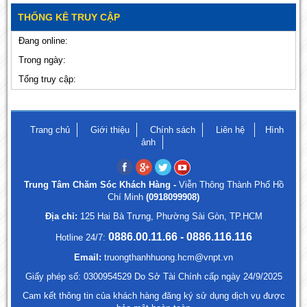
THỐNG KÊ TRUY CẬP
Đang online:
Trong ngày:
Tổng truy cập:
Trang chủ
Giới thiệu
Chính sách
Liên hệ
Hình
ảnh
Trung Tâm Chăm Sóc Khách Hàng -
Viễn Thông Thành Phố Hồ
Chí Minh
(0918099908)
Địa chỉ:
125 Hai Bà Trưng, Phường Sài Gòn, TP.HCM
0886.00.11.66 - 0886.116.116
Hotline 24/7:
Email:
truongthanhhuong.hcm@vnpt.vn
Giấy phép số: 0300954529 Do Sở Tài Chính cấp ngày 24/9/2025
Cam kết thông tin của khách hàng đăng ký sử dụng dịch vụ được