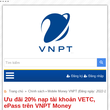
"
"
"
"
Đăng ký
Đăng nhập
Trang chủ
»
Chính sách
»
Mobile Money VNPT
(Đăng ngày: 2022-12-1
Ưu đãi 20% nạp tài khoản VETC,
ePass trên VNPT Money