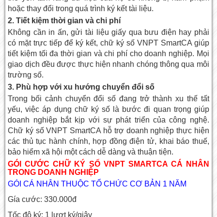
hoặc thay đổi trong quá trình ký kết tài liệu.
2. Tiết kiệm thời gian và chi phí
Không cần in ấn, gửi tài liệu giấy qua bưu điện hay phải
có mặt trực tiếp để ký kết, chữ ký số VNPT SmartCA giúp
tiết kiệm tối đa thời gian và chi phí cho doanh nghiệp. Mọi
giao dịch đều được thực hiện nhanh chóng thông qua môi
trường số.
3. Phù hợp với xu hướng chuyển đổi số
Trong bối cảnh chuyển đổi số đang trở thành xu thế tất
yếu, việc áp dụng chữ ký số là bước đi quan trọng giúp
doanh nghiệp bắt kịp với sự phát triển của công nghệ.
Chữ ký số VNPT SmartCA hỗ trợ doanh nghiệp thực hiện
các thủ tục hành chính, hợp đồng điện tử, khai báo thuế,
bảo hiểm xã hội một cách dễ dàng và thuận tiện.
GÓI CƯỚC CHỮ KÝ SỐ VNPT SMARTCA CÁ NHÂN
TRONG DOANH NGHIỆP
GÓI CÁ NHÂN THUỘC TỔ CHỨC CƠ BẢN 1 NĂM
Gía cước: 330.000đ
Tốc độ ký: 1 lượt ký/giây