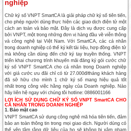
nghiệp
Chữ ký số VNPT SmartCA là giải pháp chữ ký số tiên tiến,
cho phép người dùng thực hiện các giao dịch điện tử một
cách an toàn và bảo mật. Đây là dịch vụ được cung cấp
bởi VNPT, một trong những đơn vị hàng đầu về viễn thông
và công nghệ tại Việt Nam. Với SmartCA, các cá nhân
trong doanh nghiệp có thể ký kết tài liệu, hợp đồng điện tử
mà không cần dùng đến chữ ký tay truyền thống. VNPT
triển khai chương trình khuyến mãi đăng ký gói cước chữ
ký số VNPT SmartCA cho cá nhân trong Doanh nghiệp
với giá cước ưu đãi chỉ có từ 27.000đ/tháng khách hàng
đã sở hữu cho mình 1 chữ ký số mang hiệu quả tốt
nhất trong công việc hằng ngày của Doanh nghiệp. Nào
hãy liên hệ ngay với chúng tôi hotline: 0886001166
LỢI ÍCH SỬ DỤNG CHỮ KÝ SỐ VNPT SmartCA CHO
CÁ NHÂN TRONG DOANH NGHIỆP
1. Bảo mật cao
VNPT SmartCA sử dụng công nghệ mã hóa tiên tiến, đảm
bảo an toàn thông tin trong mọi giao dịch. Người dùng có
thể yên tâm rằng dữ liệu của họ sẽ không bị xâm phạm