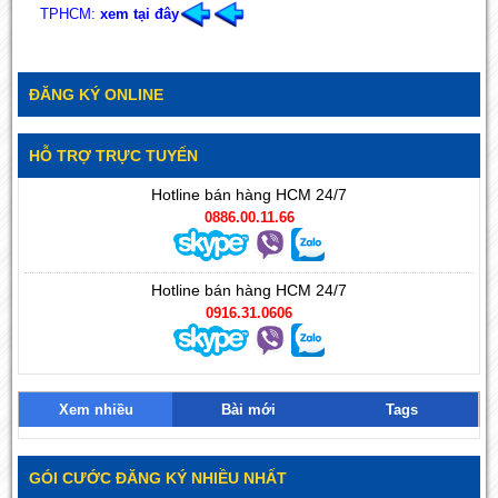
TPHCM:
xem tại đây
ĐĂNG KÝ ONLINE
HỖ TRỢ TRỰC TUYẾN
Hotline bán hàng HCM 24/7
0886.00.11.66
Hotline bán hàng HCM 24/7
0916.31.0606
Xem nhiều
Bài mới
Tags
GÓI CƯỚC ĐĂNG KÝ NHIỀU NHẤT