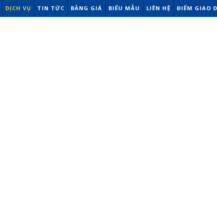
DỊCH VỤ
TIN TỨC
BẢNG GIÁ
BIỂU MẪU
LIÊN HỆ
ĐIỂM GIAO 