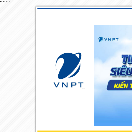
"
"
"
"