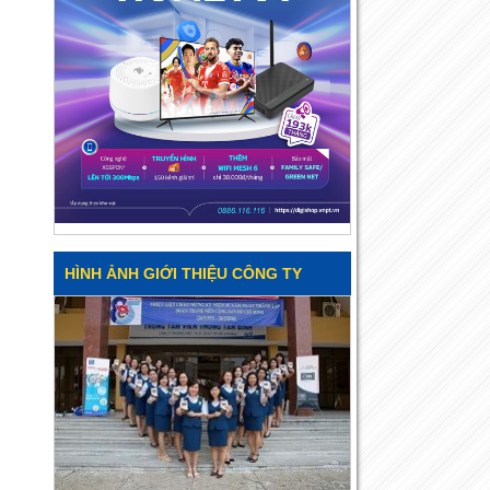
HÌNH ẢNH GIỚI THIỆU CÔNG TY