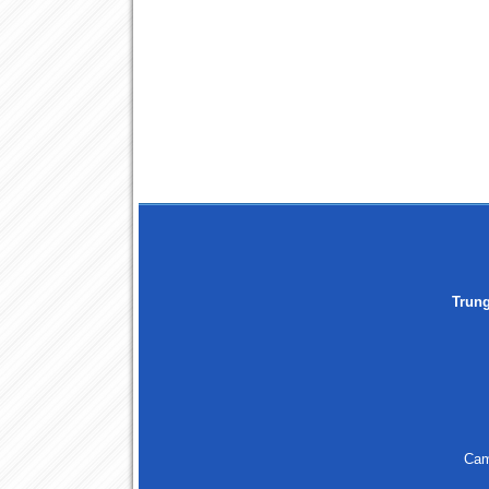
Trun
Cam