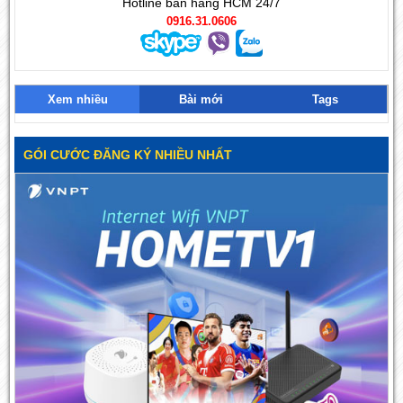
Hotline bán hàng HCM 24/7
0916.31.0606
Xem nhiều
Bài mới
Tags
GÓI CƯỚC ĐĂNG KÝ NHIỀU NHẤT