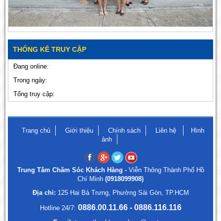
THỐNG KÊ TRUY CẬP
Đang online:
Trong ngày:
Tổng truy cập:
Trang chủ
Giới thiệu
Chính sách
Liên hệ
Hình
ảnh
Trung Tâm Chăm Sóc Khách Hàng -
Viễn Thông Thành Phố Hồ
Chí Minh
(0918099908)
Địa chỉ:
125 Hai Bà Trưng, Phường Sài Gòn, TP.HCM
0886.00.11.66 - 0886.116.116
Hotline 24/7: