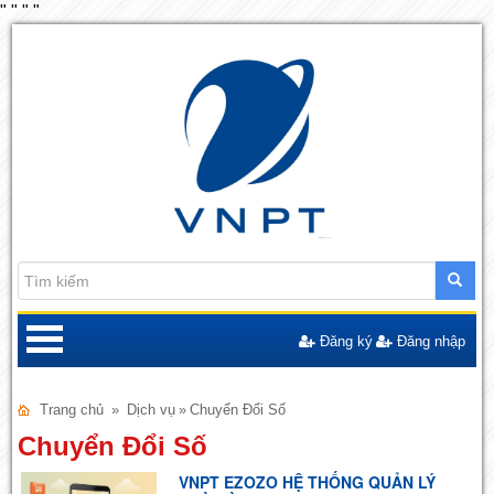
"
"
"
"
Đăng ký
Đăng nhập
Trang chủ
»
Dịch vụ
»
Chuyển Đổi Số
Chuyển Đổi Số
VNPT EZOZO HỆ THỐNG QUẢN LÝ