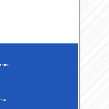
99908)
toàn