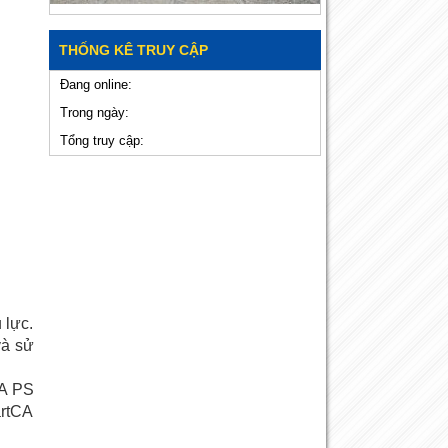
THỐNG KÊ TRUY CẬP
Đang online:
Trong ngày:
Tổng truy cập:
 lực.
và sử
CA PS
artCA