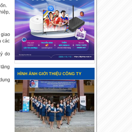
ốn.
hiệp,
 giao
à các
ký do
 tặng
HÌNH ẢNH GIỚI THIỆU CÔNG TY
 dụng