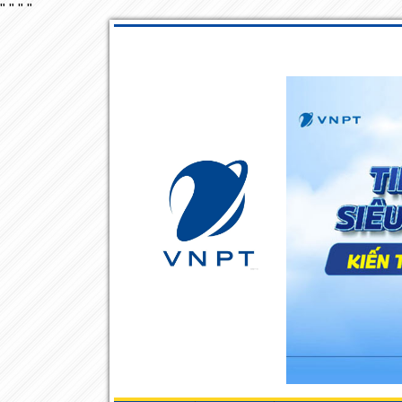
"
"
"
"