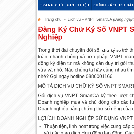
TRANG CHỦ
GIỚI THIỆU
CHÍNH SÁCH ƯU ĐÃI
Trang chủ
»
Dịch vụ
»
VNPT SmartCA
(Đăng ngày:
Đăng Ký Chữ Ký Số VNPT 
Nghiệp
Trong thời đại chuyển đổi số,
trở th
chữ ký số
toàn, nhanh chóng và hợp pháp. VNPT man
động ký điện tử mà không cần duy trì gói t
vừa và nhỏ. Nào chúng ta hãy cùng nhau tìm
nhé? Gọi ngay hotline 0886001166
MÔ TẢ DỊCH VỤ CHỮ KÝ SỐ VNPT SMAR
Gói dịch vụ VNPT SmartCA ký theo lượt ch
Doanh nghiệp mua và chủ động cấp các lượ
Doanh nghiệp bằng chứng thư số riêng của c
LỢI ÍCH DOANH NGHIỆP SỬ DỤNG VNP
Thuận tiện, linh hoạt trong việc cung cấp
với các giao dịch Hợp đồng lao động, Gia