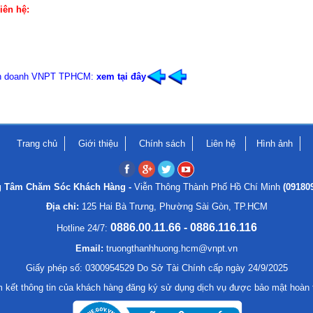
iên hệ:
Kinh doanh VNPT TPHCM:
xem tại đây
Trang chủ
Giới thiệu
Chính sách
Liên hệ
Hình ảnh
g Tâm Chăm Sóc Khách Hàng -
Viễn Thông Thành Phố Hồ Chí Minh
(09180
Địa chỉ:
125 Hai Bà Trưng, Phường Sài Gòn, TP.HCM
0886.00.11.66 - 0886.116.116
Hotline 24/7:
Email:
truongthanhhuong.hcm@vnpt.vn
Giấy phép số: 0300954529 Do Sở Tài Chính cấp ngày 24/9/2025
 kết thông tin của khách hàng đăng ký sử dụng dịch vụ được bảo mật hoàn 