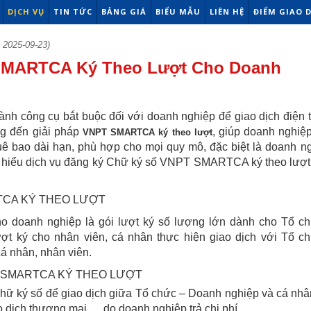
DỊCH VỤ
TIN TỨC
BẢNG GIÁ
BIỂU MẪU
LIÊN HỆ
ĐIỂM GIAO 
 2025-09-23)
SMARTCA Ký Theo Lượt Cho Doanh
ành công cụ bắt buộc đối với doanh nghiệp để giao dịch điện 
g đến giải pháp
, giúp doanh nghiệ
VNPT SMARTCA ký theo lượt
huê bao dài hạn, phù hợp cho mọi quy mô, đặc biệt là doanh n
 hiểu dịch vụ đăng ký Chữ ký số VNPT SMARTCA ký theo lượt 
TCA KÝ THEO LƯỢT
o doanh nghiệp là gói lượt ký số lượng lớn dành cho Tổ c
t ký cho nhân viên, cá nhân thực hiện giao dịch với Tổ c
á nhân, nhân viên.
T SMARTCA KÝ THEO LƯỢT
 chữ ký số để giao dịch giữa Tổ chức – Doanh nghiệp và cá nhâ
o dịch thương mại,… do doanh nghiệp trả chi phí.