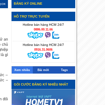
ĐĂNG KÝ ONLINE
DỊCH
HỖ TRỢ TRỰC TUYẾN
Hotline bán hàng HCM 24/7
0886.00.11.66
tử an
p chủ
Hotline bán hàng HCM 24/7
ghiệp
0916.31.0606
là gì
Xem nhiều
Bài mới
Tags
hức –
hức –
GÓI CƯỚC ĐĂNG KÝ NHIỀU NHẤT
n đối