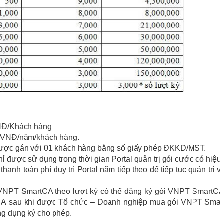
VNĐ/Khách hàng
00 VNĐ/năm/khách hàng.
được gán với 01 khách hàng bằng số giấy phép ĐKKD/MST.
 được sử dụng trong thời gian Portal quản trị gói cước có hiệu
anh toán phí duy trì Portal năm tiếp theo để tiếp tục quản trị 
VNPT SmartCA theo lượt ký có thể đăng ký gói VNPT Smart
tCA sau khi được Tổ chức – Doanh nghiệp mua gói VNPT Sm
ng dụng ký cho phép.