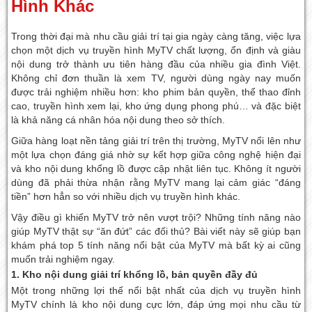
Hình Khác
Trong thời đại mà nhu cầu giải trí tại gia ngày càng tăng, việc lựa
chọn một dịch vụ truyền hình MyTV chất lượng, ổn định và giàu
nội dung trở thành ưu tiên hàng đầu của nhiều gia đình Việt.
Không chỉ đơn thuần là xem TV, người dùng ngày nay muốn
được trải nghiệm nhiều hơn: kho phim bản quyền, thể thao đỉnh
cao, truyền hình xem lại, kho ứng dụng phong phú… và đặc biệt
là khả năng cá nhân hóa nội dung theo sở thích.
Giữa hàng loạt nền tảng giải trí trên thị trường, MyTV nổi lên như
một lựa chọn đáng giá nhờ sự kết hợp giữa công nghệ hiện đại
và kho nội dung khổng lồ được cập nhật liên tục. Không ít người
dùng đã phải thừa nhận rằng MyTV mang lại cảm giác “đáng
tiền” hơn hẳn so với nhiều dịch vụ truyền hình khác.
Vậy điều gì khiến MyTV trở nên vượt trội? Những tính năng nào
giúp MyTV thật sự “ăn đứt” các đối thủ? Bài viết này sẽ giúp bạn
khám phá top 5 tính năng nổi bật của MyTV mà bất kỳ ai cũng
muốn trải nghiệm ngay.
1. Kho nội dung giải trí khổng lồ, bản quyền đầy đủ
Một trong những lợi thế nổi bật nhất của dịch vụ truyền hình
MyTV chính là kho nội dung cực lớn, đáp ứng mọi nhu cầu từ