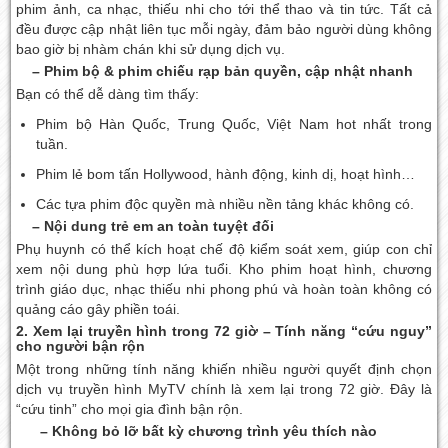
phim ảnh, ca nhạc, thiếu nhi cho tới thể thao và tin tức. Tất cả
đều được cập nhật liên tục mỗi ngày, đảm bảo người dùng không
bao giờ bị nhàm chán khi sử dụng dịch vụ.
– Phim bộ & phim chiếu rạp bản quyền, cập nhật nhanh
Bạn có thể dễ dàng tìm thấy:
Phim bộ Hàn Quốc, Trung Quốc, Việt Nam hot nhất trong
tuần.
Phim lẻ bom tấn Hollywood, hành động, kinh dị, hoạt hình…
Các tựa phim độc quyền mà nhiều nền tảng khác không có.
– Nội dung trẻ em an toàn tuyệt đối
Phụ huynh có thể kích hoạt chế độ kiểm soát xem, giúp con chỉ
xem nội dung phù hợp lứa tuổi. Kho phim hoạt hình, chương
trình giáo dục, nhạc thiếu nhi phong phú và hoàn toàn không có
quảng cáo gây phiền toái.
2. Xem lại truyền hình trong 72 giờ – Tính năng “cứu nguy”
cho người bận rộn
Một trong những tính năng khiến nhiều người quyết định chọn
dịch vụ truyền hình MyTV chính là xem lại trong 72 giờ. Đây là
“cứu tinh” cho mọi gia đình bận rộn.
– Không bỏ lỡ bất kỳ chương trình yêu thích nào