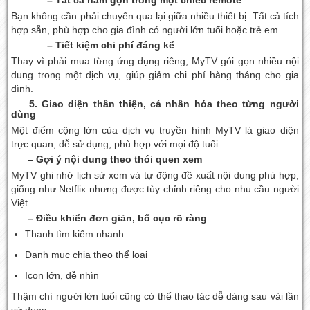
Bạn không cần phải chuyển qua lại giữa nhiều thiết bị. Tất cả tích
hợp sẵn, phù hợp cho gia đình có người lớn tuổi hoặc trẻ em.
– Tiết kiệm chi phí đáng kể
Thay vì phải mua từng ứng dụng riêng, MyTV gói gọn nhiều nội
dung trong một dịch vụ, giúp giảm chi phí hàng tháng cho gia
đình.
5. Giao diện thân thiện, cá nhân hóa theo từng người
dùng
Một điểm cộng lớn của dịch vụ truyền hình MyTV là giao diện
trực quan, dễ sử dụng, phù hợp với mọi độ tuổi.
– Gợi ý nội dung theo thói quen xem
MyTV ghi nhớ lịch sử xem và tự động đề xuất nội dung phù hợp,
giống như Netflix nhưng được tùy chỉnh riêng cho nhu cầu người
Việt.
– Điều khiển đơn giản, bố cục rõ ràng
Thanh tìm kiếm nhanh
Danh mục chia theo thể loại
Icon lớn, dễ nhìn
Thậm chí người lớn tuổi cũng có thể thao tác dễ dàng sau vài lần
sử dụng.