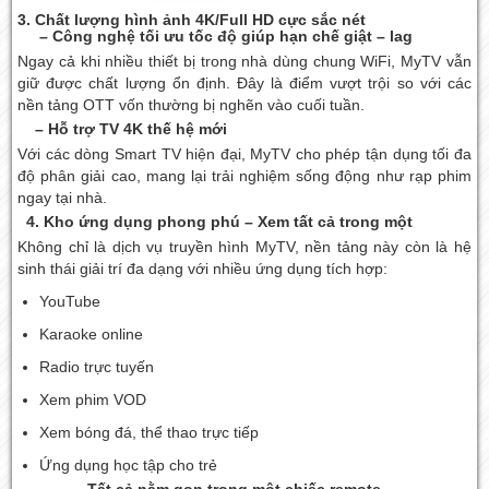
3. Chất lượng hình ảnh 4K/Full HD cực sắc nét
– Công nghệ tối ưu tốc độ giúp hạn chế giật – lag
Ngay cả khi nhiều thiết bị trong nhà dùng chung WiFi, MyTV vẫn
giữ được chất lượng ổn định. Đây là điểm vượt trội so với các
nền tảng OTT vốn thường bị nghẽn vào cuối tuần.
– Hỗ trợ TV 4K thế hệ mới
Với các dòng Smart TV hiện đại, MyTV cho phép tận dụng tối đa
độ phân giải cao, mang lại trải nghiệm sống động như rạp phim
ngay tại nhà.
4. Kho ứng dụng phong phú – Xem tất cả trong một
Không chỉ là dịch vụ truyền hình MyTV, nền tảng này còn là hệ
sinh thái giải trí đa dạng với nhiều ứng dụng tích hợp:
YouTube
Karaoke online
Radio trực tuyến
Xem phim VOD
Xem bóng đá, thể thao trực tiếp
Ứng dụng học tập cho trẻ
– Tất cả nằm gọn trong một chiếc remote