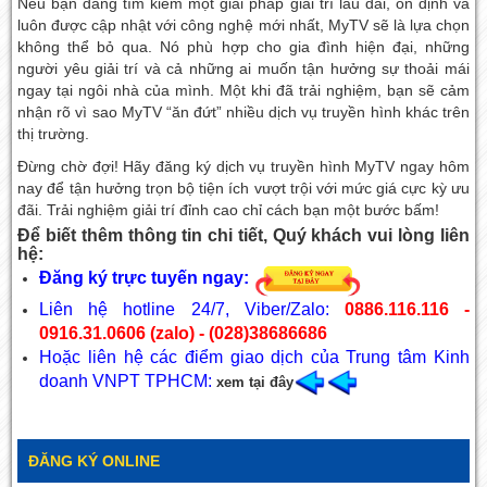
Nếu bạn đang tìm kiếm một giải pháp giải trí lâu dài, ổn định và
luôn được cập nhật với công nghệ mới nhất, MyTV sẽ là lựa chọn
không thể bỏ qua. Nó phù hợp cho gia đình hiện đại, những
người yêu giải trí và cả những ai muốn tận hưởng sự thoải mái
ngay tại ngôi nhà của mình. Một khi đã trải nghiệm, bạn sẽ cảm
nhận rõ vì sao MyTV “ăn đứt” nhiều dịch vụ truyền hình khác trên
thị trường.
Đừng chờ đợi! Hãy đăng ký dịch vụ truyền hình MyTV ngay hôm
nay để tận hưởng trọn bộ tiện ích vượt trội với mức giá cực kỳ ưu
đãi. Trải nghiệm giải trí đỉnh cao chỉ cách bạn một bước bấm!
Để biết thêm thông tin chi tiết, Quý khách vui lòng liên
hệ:
Đăng ký trực tuyến ngay:
Liên hệ hotline 24/7, Viber/Zalo:
0886.116.116 -
0916.31.0606 (zalo) - (028)38686686
Hoặc liên hệ các điểm giao dịch của Trung tâm Kinh
doanh VNPT TPHCM:
xem tại đây
ĐĂNG KÝ ONLINE