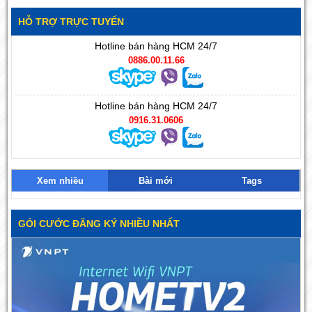
HỖ TRỢ TRỰC TUYẾN
Hotline bán hàng HCM 24/7
0886.00.11.66
Hotline bán hàng HCM 24/7
0916.31.0606
Xem nhiều
Bài mới
Tags
GÓI CƯỚC ĐĂNG KÝ NHIỀU NHẤT