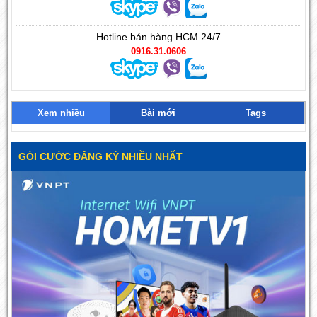
Hotline bán hàng HCM 24/7
0916.31.0606
Xem nhiều
Bài mới
Tags
GÓI CƯỚC ĐĂNG KÝ NHIỀU NHẤT