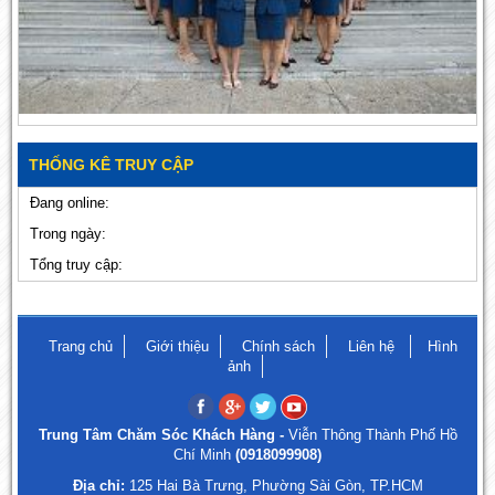
THỐNG KÊ TRUY CẬP
Đang online:
Trong ngày:
Tổng truy cập:
Trang chủ
Giới thiệu
Chính sách
Liên hệ
Hình
ảnh
Trung Tâm Chăm Sóc Khách Hàng -
Viễn Thông Thành Phố Hồ
Chí Minh
(0918099908)
Địa chỉ:
125 Hai Bà Trưng, Phường Sài Gòn, TP.HCM