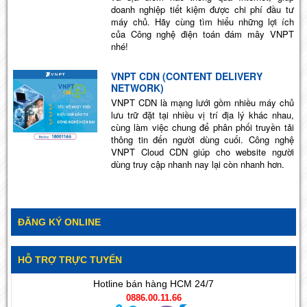
doanh nghiệp tiết kiệm được chi phí đầu tư
máy chủ. Hãy cùng tìm hiểu những lợi ích
của Công nghệ điện toán đám mây VNPT
nhé!
VNPT CDN (CONTENT DELIVERY
NETWORK)
VNPT CDN là mạng lưới gồm nhiều máy chủ
lưu trữ đặt tại nhiều vị trí địa lý khác nhau,
cùng làm việc chung để phân phối truyền tải
thông tin đến người dùng cuối. Công nghệ
VNPT Cloud CDN giúp cho website người
dùng truy cập nhanh nay lại còn nhanh hơn.
ĐĂNG KÝ ONLINE
HỖ TRỢ TRỰC TUYẾN
Hotline bán hàng HCM 24/7
0886.00.11.66