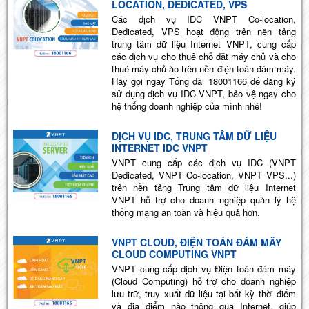
LOCATION, DEDICATED, VPS
Các dịch vụ IDC VNPT Co-location,
Dedicated, VPS hoạt động trên nền tảng
trung tâm dữ liệu Internet VNPT, cung cấp
các dịch vụ cho thuê chỗ đặt máy chủ và cho
thuê máy chủ ảo trên nền điện toán đám mây.
Hãy gọi ngay Tổng đài 18001166 để đăng ký
sử dụng dịch vụ IDC VNPT, bảo vệ ngay cho
hệ thống doanh nghiệp của mình nhé!
DỊCH VỤ IDC, TRUNG TÂM DỮ LIỆU
INTERNET IDC VNPT
VNPT cung cấp các dịch vụ IDC (VNPT
Dedicated, VNPT Co-location, VNPT VPS...)
trên nền tảng Trung tâm dữ liệu Internet
VNPT hỗ trợ cho doanh nghiệp quản lý hệ
thống mạng an toàn và hiệu quả hơn.
VNPT CLOUD, ĐIỆN TOÁN ĐÁM MÂY
CLOUD COMPUTING VNPT
VNPT cung cấp dịch vụ Điện toán đám mây
(Cloud Computing) hỗ trợ cho doanh nghiệp
lưu trữ, truy xuất dữ liệu tại bất kỳ thời điểm
và địa điểm nào thông qua Internet, giúp