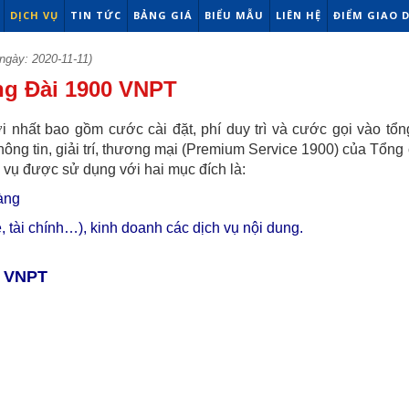
DỊCH VỤ
TIN TỨC
BẢNG GIÁ
BIỂU MẪU
LIÊN HỆ
ĐIỂM GIAO 
ngày: 2020-11-11)
ng Đài 1900 VNPT
i nhất bao gồm cước cài đặt, phí duy trì và cước gọi vào tổn
hông tin, giải trí, thương mại (Premium Service 1900) của Tổng
 vụ được sử dụng với hai mục đích là:
àng
 tài chính…), kinh doanh các dịch vụ nội dung.
0 VNPT