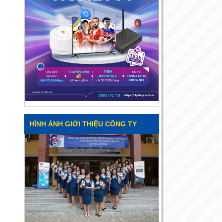
HÌNH ẢNH GIỚI THIỆU CÔNG TY