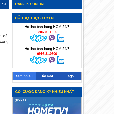
ĐĂNG KÝ ONLINE
DỊCH
HỖ TRỢ TRỰC TUYẾN
Hotline bán hàng HCM 24/7
0886.00.11.66
g đài
 công
Hotline bán hàng HCM 24/7
0916.31.0606
Xem nhiều
Bài mới
Tags
GÓI CƯỚC ĐĂNG KÝ NHIỀU NHẤT