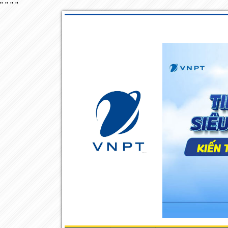
"
"
"
"