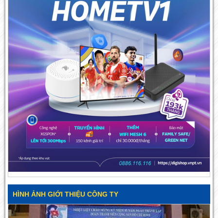
HÌNH ẢNH GIỚI THIỆU CÔNG TY