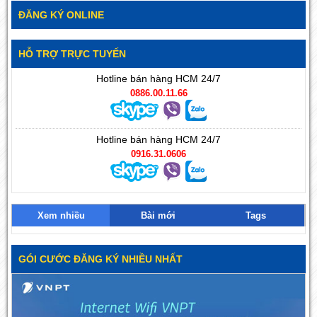
ĐĂNG KÝ ONLINE
HỖ TRỢ TRỰC TUYẾN
Hotline bán hàng HCM 24/7
0886.00.11.66
Hotline bán hàng HCM 24/7
0916.31.0606
Xem nhiều
Bài mới
Tags
GÓI CƯỚC ĐĂNG KÝ NHIỀU NHẤT