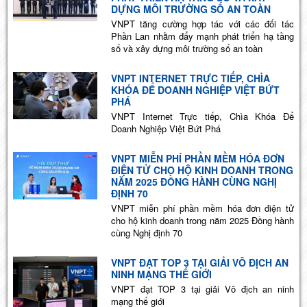
DỰNG MÔI TRƯỜNG SỐ AN TOÀN
VNPT tăng cường hợp tác với các đối tác
Phần Lan nhằm đẩy mạnh phát triển hạ tầng
số và xây dựng môi trường số an toàn
VNPT INTERNET TRỰC TIẾP, CHÌA
KHÓA ĐỂ DOANH NGHIỆP VIỆT BỨT
PHÁ
VNPT Internet Trực tiếp, Chìa Khóa Để
Doanh Nghiệp Việt Bứt Phá
VNPT MIỄN PHÍ PHẦN MỀM HÓA ĐƠN
ĐIỆN TỬ CHO HỘ KINH DOANH TRONG
NĂM 2025 ĐỒNG HÀNH CÙNG NGHỊ
ĐỊNH 70
VNPT miễn phí phần mềm hóa đơn điện tử
cho hộ kinh doanh trong năm 2025 Đồng hành
cùng Nghị định 70
VNPT ĐẠT TOP 3 TẠI GIẢI VÔ ĐỊCH AN
NINH MẠNG THẾ GIỚI
VNPT đạt TOP 3 tại giải Vô địch an ninh
mạng thế giới