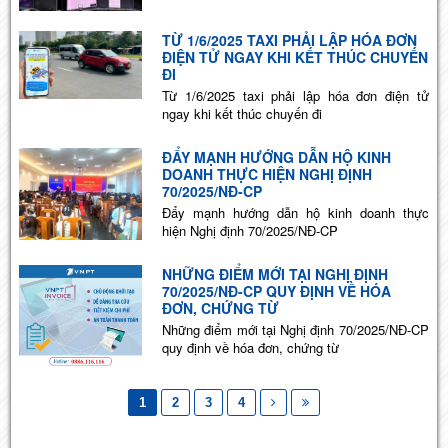
TỪ 1/6/2025 TAXI PHẢI LẬP HÓA ĐƠN
ĐIỆN TỬ NGAY KHI KẾT THÚC CHUYẾN
ĐI
Từ 1/6/2025 taxi phải lập hóa đơn điện tử
ngay khi kết thúc chuyến đi
ĐẨY MẠNH HƯỚNG DẪN HỘ KINH
DOANH THỰC HIỆN NGHỊ ĐỊNH
70/2025/NĐ-CP
Đẩy mạnh hướng dẫn hộ kinh doanh thực
hiện Nghị định 70/2025/NĐ-CP
NHỮNG ĐIỂM MỚI TẠI NGHỊ ĐỊNH
70/2025/NĐ-CP QUY ĐỊNH VỀ HÓA
ĐƠN, CHỨNG TỪ
Những điểm mới tại Nghị định 70/2025/NĐ-CP
quy định về hóa đơn, chứng từ
1
2
3
4