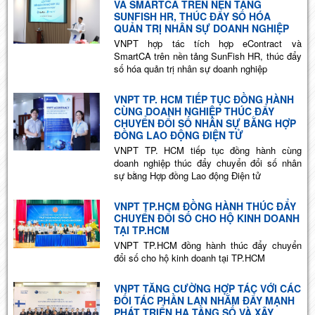
VÀ SMARTCA TRÊN NỀN TẢNG
SUNFISH HR, THÚC ĐẨY SỐ HÓA
QUẢN TRỊ NHÂN SỰ DOANH NGHIỆP
VNPT hợp tác tích hợp eContract và
SmartCA trên nền tảng SunFish HR, thúc đẩy
số hóa quản trị nhân sự doanh nghiệp
VNPT TP. HCM TIẾP TỤC ĐỒNG HÀNH
CÙNG DOANH NGHIỆP THÚC ĐẨY
CHUYỂN ĐỔI SỐ NHÂN SỰ BẰNG HỢP
ĐỒNG LAO ĐỘNG ĐIỆN TỬ
VNPT TP. HCM tiếp tục đồng hành cùng
doanh nghiệp thúc đẩy chuyển đổi số nhân
sự bằng Hợp đồng Lao động Điện tử
VNPT TP.HCM ĐỒNG HÀNH THÚC ĐẨY
CHUYỂN ĐỔI SỐ CHO HỘ KINH DOANH
TẠI TP.HCM
VNPT TP.HCM đồng hành thúc đẩy chuyển
đổi số cho hộ kinh doanh tại TP.HCM
VNPT TĂNG CƯỜNG HỢP TÁC VỚI CÁC
ĐỐI TÁC PHẦN LAN NHẰM ĐẨY MẠNH
PHÁT TRIỂN HẠ TẦNG SỐ VÀ XÂY