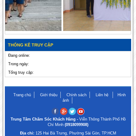
THỐNG KÊ TRUY CẬP
Đang online:
Trong ngày:
Tổng truy cập:
Trang chủ
Giới thiệu
Chính sách
Liên hệ
Hình
ảnh
Trung Tâm Chăm Sóc Khách Hàng -
Viễn Thông Thành Phố Hồ
Chí Minh
(0918099908)
Địa chỉ:
125 Hai Bà Trưng, Phường Sài Gòn, TP.HCM