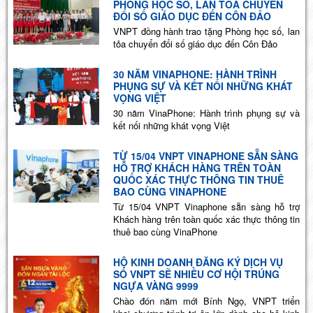
PHÒNG HỌC SỐ, LAN TỎA CHUYỂN
ĐỔI SỐ GIÁO DỤC ĐẾN CÔN ĐẢO
VNPT đồng hành trao tặng Phòng học số, lan
tỏa chuyển đổi số giáo dục đến Côn Đảo
30 NĂM VINAPHONE: HÀNH TRÌNH
PHỤNG SỰ VÀ KẾT NỐI NHỮNG KHÁT
VỌNG VIỆT
30 năm VinaPhone: Hành trình phụng sự và
kết nối những khát vọng Việt
TỪ 15/04 VNPT VINAPHONE SẴN SÀNG
HỖ TRỢ KHÁCH HÀNG TRÊN TOÀN
QUỐC XÁC THỰC THÔNG TIN THUÊ
BAO CÙNG VINAPHONE
Từ 15/04 VNPT Vinaphone sẵn sàng hỗ trợ
Khách hàng trên toàn quốc xác thực thông tin
thuê bao cùng VinaPhone
HỘ KINH DOANH ĐĂNG KÝ DỊCH VỤ
SỐ VNPT SẼ NHIỀU CƠ HỘI TRÚNG
NGỰA VÀNG 9999
Chào đón năm mới Bính Ngọ, VNPT triển