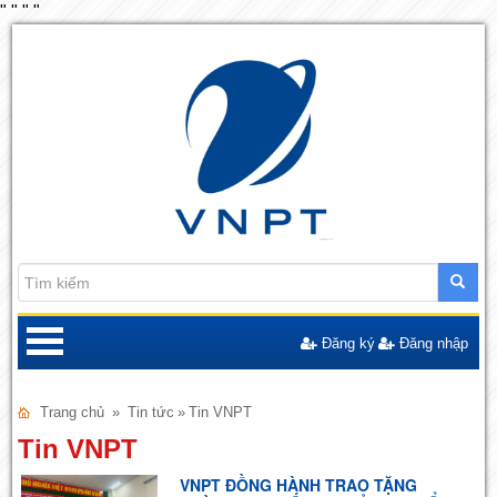
"
"
"
"
Đăng ký
Đăng nhập
Trang chủ
»
Tin tức
»
Tin VNPT
Tin VNPT
VNPT ĐỒNG HÀNH TRAO TẶNG