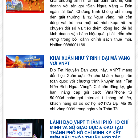
khai chương trình tri ân lớn dành cho hộ kinh
doanh với tên gọi “Săn Ngựa Vàng – Đón
ngàn tài lộc”. Chương trình không chỉ mang
đến giải thưởng là 12 Ngựa vàng, mà còn
đóng vai trò như một cú hích kép: hỗ trợ
chuyển đổi số và tiếp thêm động lực để hộ
kinh doanh vận hành hiệu quả, phát triển bền
vững trong bối cảnh chính sách thuế mới.
Hotline 0886001166
KHAI XUÂN NHƯ Ý RINH ĐẠI MÃ VÀNG
VỚI VNPT
Dịp Tết Nguyên Đán 2026 này, VNPT mang
đến Lộc Xuân cực lớn cho khách hàng trên
toàn quốc với chương trình khuyến mại "Tân
Niên Rinh Ngựa Vàng". Chỉ cần đăng ký, gia
hạn, nâng cấp gói cước VinaPhone từ
50.000đ hoặc gói Internet 1 tháng trở lên,
khách hàng đã có cơ hội sở hữu Đại Mã 05
chỉ vàng 9999 trong ngày vía Thần Tài.
LÃNH ĐẠO VNPT THÀNH PHỐ HỒ CHÍ
MINH VÀ SỞ GIÁO DỤC & ĐÀO TẠO
THÀNH PHỐ HỒ CHÍ MINH KÝ KẾT
BIÊN BẢN THỎA THUẬN HỢP TÁC