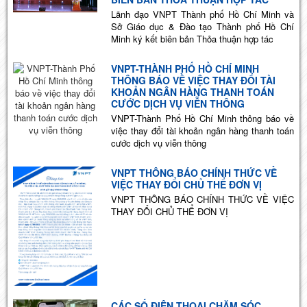
Lãnh đạo VNPT Thành phố Hồ Chí Minh và
Sở Giáo dục & Đào tạo Thành phố Hồ Chí
Minh ký kết biên bản Thỏa thuận hợp tác
VNPT-THÀNH PHỐ HỒ CHÍ MINH
THÔNG BÁO VỀ VIỆC THAY ĐỔI TÀI
KHOẢN NGÂN HÀNG THANH TOÁN
CƯỚC DỊCH VỤ VIỄN THÔNG
VNPT-Thành Phố Hồ Chí Minh thông báo về
việc thay đổi tài khoản ngân hàng thanh toán
cước dịch vụ viễn thông
VNPT THÔNG BÁO CHÍNH THỨC VỀ
VIỆC THAY ĐỔI CHỦ THỂ ĐƠN VỊ
VNPT THÔNG BÁO CHÍNH THỨC VỀ VIỆC
THAY ĐỔI CHỦ THỂ ĐƠN VỊ
CÁC SỐ ĐIỆN THOẠI CHĂM SÓC