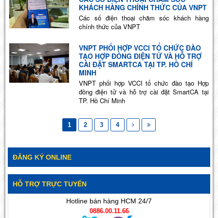
KHÁCH HÀNG CHÍNH THỨC CỦA VNPT
Các số điện thoại chăm sóc khách hàng
chính thức của VNPT
VNPT PHỐI HỢP VCCI TỔ CHỨC ĐÀO
TẠO HỢP ĐỒNG ĐIỆN TỬ VÀ HỖ TRỢ
CÀI ĐẶT SMARTCA TẠI TP. HỒ CHÍ
MINH
VNPT phối hợp VCCI tổ chức đào tạo Hợp
đồng điện tử và hỗ trợ cài đặt SmartCA tại
TP. Hồ Chí Minh
1
2
3
4
ĐĂNG KÝ ONLINE
HỖ TRỢ TRỰC TUYẾN
Hotline bán hàng HCM 24/7
0886.00.11.66