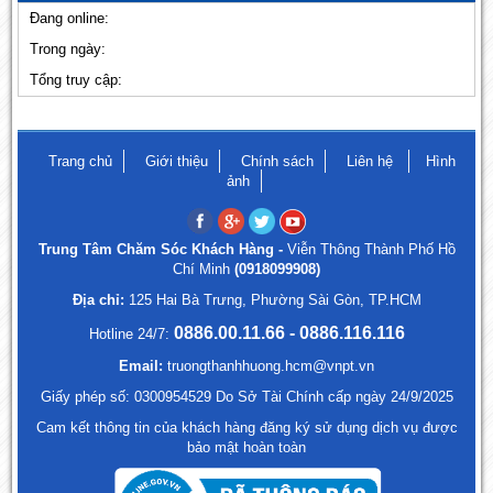
Đang online:
Trong ngày:
Tổng truy cập:
Trang chủ
Giới thiệu
Chính sách
Liên hệ
Hình
ảnh
Trung Tâm Chăm Sóc Khách Hàng -
Viễn Thông Thành Phố Hồ
Chí Minh
(0918099908)
Địa chỉ:
125 Hai Bà Trưng, Phường Sài Gòn, TP.HCM
0886.00.11.66 - 0886.116.116
Hotline 24/7:
Email:
truongthanhhuong.hcm@vnpt.vn
Giấy phép số: 0300954529 Do Sở Tài Chính cấp ngày 24/9/2025
Cam kết thông tin của khách hàng đăng ký sử dụng dịch vụ được
bảo mật hoàn toàn