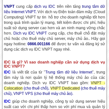
VNPT
cung cấp
dịch vụ IDC
trên nền tảng
trung tâm dữ
liệu Internet VNPT.
Với dịch vụ Điện toán đám mây (Cloud
Computing) VNPT tự tin hỗ trợ cho doanh nghiệp tốt hơn
trong quá trình quản lý mạng, tiết kiệm được chi phí, hiệu
suất sử dụng server cao hơn và an ninh mạng vững chắc
hơn.
Dịch vụ IDC VNPT
cung cấp, cho thuê chỗ đặt máy
chủ hoặc cho thuê máy chủ server, máy chủ ảo.. Hãy gọi
ngay hotline:
0866.001166
để được tư vấn và đăng ký sử
dụng các dịch vụ IDC VNPT ngay nhé.
IDC là gì? Vì sao doanh nghiệp cần sử dụng dịch vụ
IDC VNPT?
IDC
là viết tắt của từ "
Trung tâm dữ liệu Internet
", trung
tâm này là nơi quản lý hệ thống máy chủ ảo của các
doanh nghiệp. Dịch vụ IDC VNPT bao gồm:
VNPT -
Colocation
(cho thuê chỗ),
VNPT Dedicated
(cho thuê máy
chủ), VNPT VPS (cho thuê máy chủ ảo).
IDC
giúp cho doanh nghiệp, công ty sử dụng server hiệu
suất cao với chi phí thấp hơn so với phí mua và quản lý