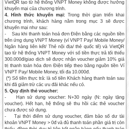
VietQR tạo từ hệ thống VNPT Money không được hưởng
khuyến mại của chương trình.
4. Hình thức khuyến mại:
Trong thời gian triển khai
chương trình, khách hàng nằm trong mục 3 sẽ được
khuyến mại như sau:
- Sau khi thanh toán hoá đơn Điện bằng các nguồn tiền
trên ứng dụng VNPT Money (ví VNPT Pay/ Mobile Money/
Ngân hàng liên kết/ Thẻ nội địa/ thẻ quốc tế) và VietQR
tạo từ hệ thống VNPT Money với số tiền thực trả tối thiểu
300.000đ/giao dịch sẽ được nhận voucher giảm 10% giá
trị thanh toán hóa đơn Điện tiếp theo bằng nguồn tiền Ví
VNPT Pay/ Mobile Money, tối đa 10.000đ.
(*) Số tiền thực trả: là số tiền Khách hàng thanh toán sau
khi đã giảm trừ các ưu đãi khác nếu có.
5. Quy định thẻ voucher:
- Hạn sử dụng voucher: N+30 ngày (N: ngày tặng
voucher). Hết hạn, hệ thống sẽ thu hồi các thẻ voucher
chưa được sử dụng.
- Tại thời điểm sử dụng voucher, đảm bảo số dư tài
khoản VNPT Money > 0đ và đủ thanh toán phần giá trị còn
thiếu, đồng thời duy trì liên kết ngân hàng nếu thanh toán