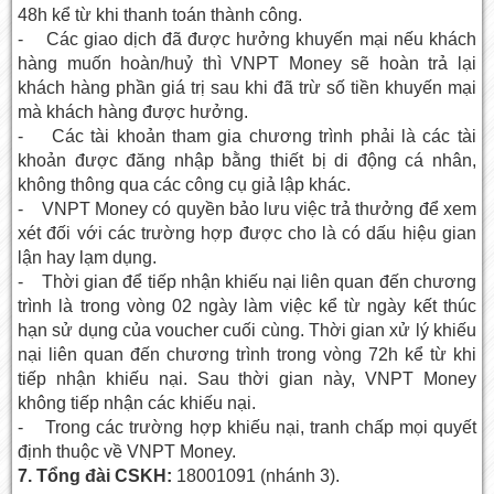
48h kể từ khi thanh toán thành công.
- Các giao dịch đã được hưởng khuyến mại nếu khách
hàng muốn hoàn/huỷ thì VNPT Money sẽ hoàn trả lại
khách hàng phần giá trị sau khi đã trừ số tiền khuyến mại
mà khách hàng được hưởng.
- Các tài khoản tham gia chương trình phải là các tài
khoản được đăng nhập bằng thiết bị di động cá nhân,
không thông qua các công cụ giả lập khác.
- VNPT Money có quyền bảo lưu việc trả thưởng để xem
xét đối với các trường hợp được cho là có dấu hiệu gian
lận hay lạm dụng.
- Thời gian để tiếp nhận khiếu nại liên quan đến chương
trình là trong vòng 02 ngày làm việc kể từ ngày kết thúc
hạn sử dụng của voucher cuối cùng. Thời gian xử lý khiếu
nại liên quan đến chương trình trong vòng 72h kể từ khi
tiếp nhận khiếu nại. Sau thời gian này, VNPT Money
không tiếp nhận các khiếu nại.
- Trong các trường hợp khiếu nại, tranh chấp mọi quyết
định thuộc về VNPT Money.
7. Tổng đài CSKH:
18001091 (nhánh 3).