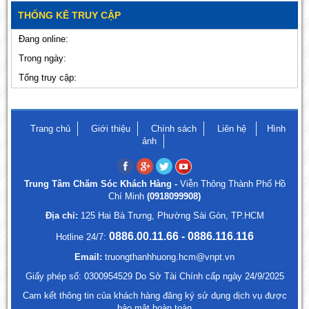
THỐNG KÊ TRUY CẬP
Đang online:
Trong ngày:
Tổng truy cập:
Trang chủ
Giới thiệu
Chính sách
Liên hệ
Hình
ảnh
Trung Tâm Chăm Sóc Khách Hàng -
Viễn Thông Thành Phố Hồ
Chí Minh
(0918099908)
Địa chỉ:
125 Hai Bà Trưng, Phường Sài Gòn, TP.HCM
0886.00.11.66 - 0886.116.116
Hotline 24/7:
Email:
truongthanhhuong.hcm@vnpt.vn
Giấy phép số: 0300954529 Do Sở Tài Chính cấp ngày 24/9/2025
Cam kết thông tin của khách hàng đăng ký sử dụng dịch vụ được
bảo mật hoàn toàn