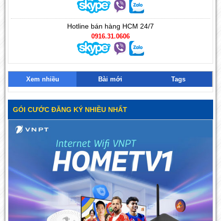
Hotline bán hàng HCM 24/7
0916.31.0606
Xem nhiều
Bài mới
Tags
GÓI CƯỚC ĐĂNG KÝ NHIỀU NHẤT