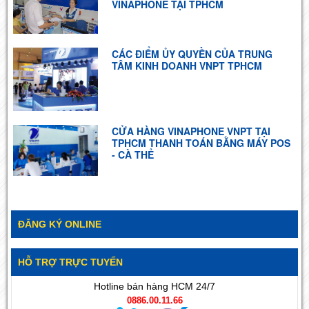
VINAPHONE TẠI TPHCM
CÁC ĐIỂM ỦY QUYỀN CỦA TRUNG
TÂM KINH DOANH VNPT TPHCM
CỬA HÀNG VINAPHONE VNPT TẠI
TPHCM THANH TOÁN BẰNG MÁY POS
- CÀ THẺ
ĐĂNG KÝ ONLINE
HỖ TRỢ TRỰC TUYẾN
Hotline bán hàng HCM 24/7
0886.00.11.66