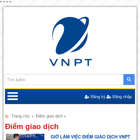
"
"
"
"
Đăng ký
Đăng nhập
Trang chủ
»
Điểm giao dịch
»
Điểm giao dịch
GIỜ LÀM VIỆC ĐIỂM GIAO DỊCH VNPT