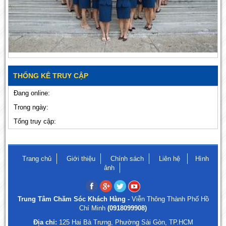
THỐNG KÊ TRUY CẬP
Đang online:
Trong ngày:
Tổng truy cập:
Trang chủ
Giới thiệu
Chính sách
Liên hệ
Hình
ảnh
Trung Tâm Chăm Sóc Khách Hàng -
Viễn Thông Thành Phố Hồ
Chí Minh
(0918099908)
Địa chỉ:
125 Hai Bà Trưng, Phường Sài Gòn, TP.HCM