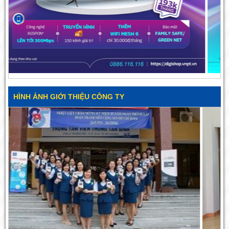
HÌNH ẢNH GIỚI THIỆU CÔNG TY