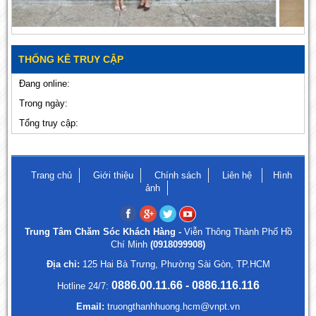
THỐNG KÊ TRUY CẬP
Đang online:
Trong ngày:
Tổng truy cập:
Trang chủ
Giới thiệu
Chính sách
Liên hệ
Hình
ảnh
Trung Tâm Chăm Sóc Khách Hàng -
Viễn Thông Thành Phố Hồ
Chí Minh
(0918099908)
Địa chỉ:
125 Hai Bà Trưng, Phường Sài Gòn, TP.HCM
0886.00.11.66 - 0886.116.116
Hotline 24/7:
Email:
truongthanhhuong.hcm@vnpt.vn