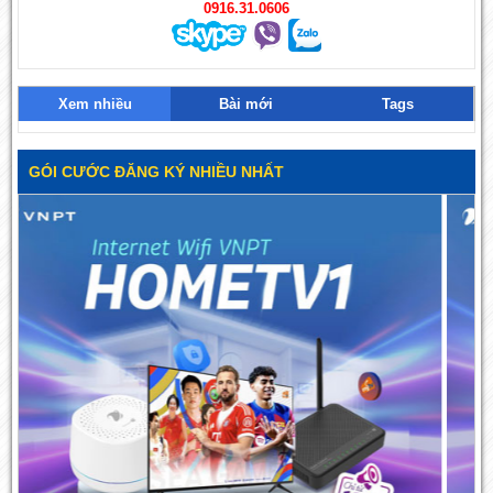
0916.31.0606
Xem nhiều
Bài mới
Tags
GÓI CƯỚC ĐĂNG KÝ NHIỀU NHẤT