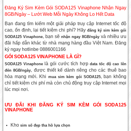
Đăng Ký Sim Kèm Gói SODA125 Vinaphone Nhận Ngay
8GB/Ngày – Lướt Web Mỗi Ngày Không Lo Hết Data
Bạn đang tìm kiếm một giải pháp truy cập Internet tốc độ
cao, ổn định, lại tiết kiệm chi phí? Hãy
đăng ký sim kèm gói
, bạn sẽ
và nhiều ưu
SODA125 Vinaphone
nhận ngay 8GB/ngày
đãi hấp dẫn khác từ nhà mạng hàng đầu Việt Nam. Đăng
ký ngay hotlinbe 0886001166
GÓI SODA125 VINAPHONE LÀ GÌ?
là gói cước tích hợp
SODA125 Vinaphone
data tốc độ cao lên
, được thiết kế dành riêng cho các thuê bao
đến 8GB/ngày
hòa mạng mới. Khi
, bạn không
mua sim kèm gói SODA125
chỉ tiết kiệm chi phí mà còn chủ động truy cập Internet mọi
lúc mọi nơi.
ƯU ĐÃI KHI ĐĂNG KÝ SIM KÈM GÓI SODA125
VINAPHONE
Kho
sim số đẹp tha hồ lựa chọn