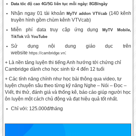
Data tốc độ cao 4G/5G liên tục mỗi ngày: 8GB/ngày
Nhận ngay 01 tài khoản
(140 kênh
MyTV addon VTVcab
truyền hình gồm chùm kênh VTVcab)
Miễn phí data truy cập ứng dụng
MyTV Mobile,
và
TikTok
YouTube
Sử dụng nội dung giáo dục trên
website
:
https://cambridge.vn
+ Là nền tảng luyện thi tiếng Anh hướng tới chứng chỉ
Cambridge dành cho học sinh từ 4 đến 12 tuổi
+ Các tính năng chính như học bài thông qua video, tự
luyện chuyên sâu theo từng kỹ năng Nghe – Nói – Đọc –
Viết, thi thử, đánh giá và thống kê, báo cáo giúp người học
ôn luyện một cách chủ động và đạt hiệu quả tốt nhất.
Chỉ với: 125.000đ/tháng