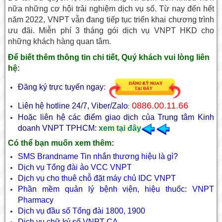
nữa những cơ hội trải nghiệm dịch vụ số. Từ nay đến hết
năm 2022, VNPT vẫn đang tiếp tục triển khai chương trình
ưu đãi. Miễn phí 3 tháng gói dịch vụ VNPT HKD cho
những khách hàng quan tâm.
Để biết thêm thông tin chi tiết, Quý khách vui lòng liên
hệ:
Đăng ký trực tuyến ngay
:
0886.00.11.66
Liên hệ hotline 24/7, Viber/Zalo
:
Hoặc liên hệ các điểm giao dịch của Trung tâm Kinh
doanh VNPT TPHCM:
xem tại đây
Có thể bạn muốn xem thêm:
SMS Brandname Tin nhắn thương hiệu là gì?
Dịch vụ Tổng đài ảo
VCC VNPT
Dịch vụ cho thuê chỗ đặt máy chủ IDC VNPT
Phần mềm quản lý bệnh viện, hiệu thuốc: VNPT
Pharmacy
Dịch vụ đầu số Tổng đài 1800, 1900
Dịch vụ
chữ ký số VNPT CA