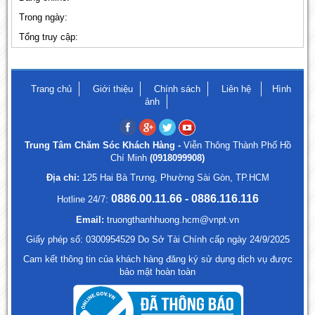
Trong ngày:
Tổng truy cập:
Trang chủ
Giới thiệu
Chính sách
Liên hệ
Hình
ảnh
Trung Tâm Chăm Sóc Khách Hàng -
Viễn Thông Thành Phố Hồ
Chí Minh
(0918099908)
Địa chỉ:
125 Hai Bà Trưng, Phường Sài Gòn, TP.HCM
0886.00.11.66 - 0886.116.116
Hotline 24/7:
Email:
truongthanhhuong.hcm@vnpt.vn
Giấy phép số: 0300954529 Do Sở Tài Chính cấp ngày 24/9/2025
Cam kết thông tin của khách hàng đăng ký sử dụng dịch vụ được
bảo mật hoàn toàn