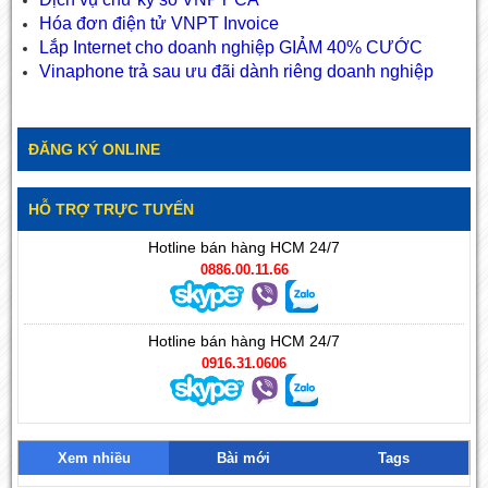
Hóa đơn điện tử VNPT Invoice
Lắp Internet cho doanh nghiệp GIẢM 40% CƯỚC
Vinaphone trả sau ưu đãi dành riêng doanh nghiệp
ĐĂNG KÝ ONLINE
HỖ TRỢ TRỰC TUYẾN
Hotline bán hàng HCM 24/7
0886.00.11.66
Hotline bán hàng HCM 24/7
0916.31.0606
Xem nhiều
Bài mới
Tags