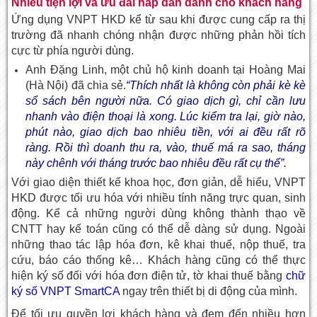
Nhiều tiện lợi và ưu đãi hấp dẫn dành cho khách hàng
Ứng dụng VNPT HKD kể từ sau khi được cung cấp ra thị
trường đã nhanh chóng nhận được những phản hồi tích
cực từ phía người dùng.
Anh Đặng Linh, một chủ hộ kinh doanh tại Hoàng Mai
(Hà Nội) đã chia sẻ.
“Thích nhất là không còn phải kè kè
sổ sách bên người nữa. Có giao dịch gì, chỉ cần lưu
nhanh vào điện thoại là xong. Lúc kiểm tra lại, giờ nào,
phút nào, giao dịch bao nhiêu tiền, với ai đều rất rõ
ràng. Rồi thì doanh thu ra, vào, thuế má ra sao, tháng
này chênh với tháng trước bao nhiêu đều rất cụ thể”.
Với giao diện thiết kế khoa học, đơn giản, dễ hiểu, VNPT
HKD được tối ưu hóa với nhiều tính năng trực quan, sinh
động. Kể cả những người dùng không thành thạo về
CNTT hay kế toán cũng có thể dễ dàng sử dụng. Ngoài
những thao tác lập hóa đơn, kê khai thuế, nộp thuế, tra
cứu, báo cáo thống kê… Khách hàng cũng có thể thực
hiện ký số đối với hóa đơn điện tử, tờ khai thuế bằng
chữ
ký số VNPT SmartCA
ngay trên thiết bị di động của mình.
Để tối ưu quyền lợi khách hàng và đem đến nhiều hơn