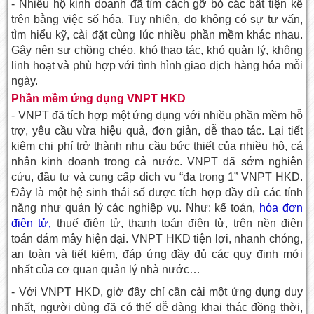
- Nhiều hộ kinh doanh đã tìm cách gỡ bỏ các bất tiện kể
trên bằng việc số hóa. Tuy nhiên, do không có sự tư vấn,
tìm hiểu kỹ, cài đặt cùng lúc nhiều phần mềm khác nhau.
Gây nên sự chồng chéo, khó thao tác, khó quản lý, không
linh hoạt và phù hợp với tình hình giao dịch hàng hóa mỗi
ngày.
Phần mềm ứng dụng VNPT HKD
- VNPT đã tích hợp một ứng dụng với nhiều phần mềm hỗ
trợ, yêu cầu vừa hiệu quả, đơn giản, dễ thao tác. Lại tiết
kiệm chi phí trở thành nhu cầu bức thiết của nhiều hộ, cá
nhân kinh doanh trong cả nước.
VNPT đã sớm nghiên
cứu, đầu tư và cung cấp dịch vụ “đa trong 1” VNPT HKD.
Đây là một hệ sinh thái số được tích hợp đầy đủ các tính
năng như quản lý các nghiệp vụ. Như: kế toán,
hóa đơn
điện tử
thuế điện tử, thanh toán điện tử, trên nền điện
,
toán đám mây hiện đại. VNPT HKD tiện lợi, nhanh chóng,
an toàn và tiết kiệm, đáp ứng đầy đủ các quy định mới
nhất của cơ quan quản lý nhà nước…
- Với VNPT HKD, giờ đây chỉ cần cài một ứng dụng duy
nhất, người dùng đã có thể dễ dàng khai thác đồng thời,