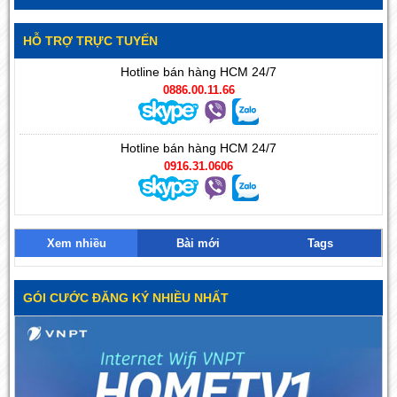
HỖ TRỢ TRỰC TUYẾN
Hotline bán hàng HCM 24/7
0886.00.11.66
Hotline bán hàng HCM 24/7
0916.31.0606
Xem nhiều
Bài mới
Tags
GÓI CƯỚC ĐĂNG KÝ NHIỀU NHẤT