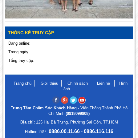
THỐNG KÊ TRUY CẬP
Đang online:
Trong ngày:
Tổng truy cập:
Trang chủ
Giới thiệu
Chính sách
Liên hệ
Hình
ảnh
Trung Tâm Chăm Sóc Khách Hàng -
Viễn Thông Thành Phố Hồ
Chí Minh
(0918099908)
Địa chỉ:
125 Hai Bà Trưng, Phường Sài Gòn, TP.HCM
0886.00.11.66 - 0886.116.116
Hotline 24/7: