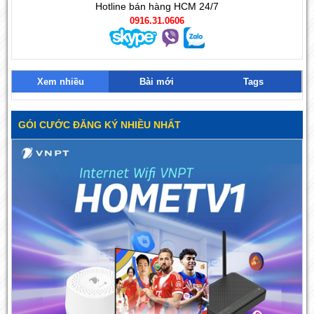
Hotline bán hàng HCM 24/7
0916.31.0606
Xem nhiều
Bài mới
Tags
GÓI CƯỚC ĐĂNG KÝ NHIỀU NHẤT