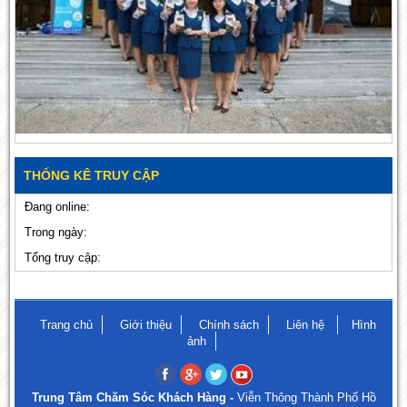
THỐNG KÊ TRUY CẬP
Đang online:
Trong ngày:
Tổng truy cập:
Trang chủ
Giới thiệu
Chính sách
Liên hệ
Hình
ảnh
Trung Tâm Chăm Sóc Khách Hàng -
Viễn Thông Thành Phố Hồ