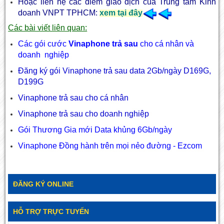
Hoặc liên hệ các điểm giao dịch của Trung tâm Kinh
doanh VNPT TPHCM:
xem tại đây
Các bài viết liên quan:
Các gói cước
Vinaphone trả sau
cho cá nhân và
doanh nghiệp
Đăng ký gói Vinaphone trả sau data 2Gb/ngày D169G,
D199G
Vinaphone trả sau cho cá nhân
Vinaphone trả sau cho doanh nghiệp
Gói Thương Gia mới Data khủng 6Gb/ngày
Vinaphone Đồng hành trên mọi nẻo đường - Ezcom
ĐĂNG KÝ ONLINE
HỖ TRỢ TRỰC TUYẾN