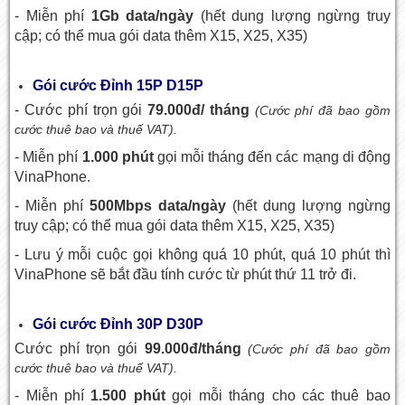
- Miễn phí
1Gb data/ngày
(hết dung lượng ngừng truy
cập; có thể mua gói data thêm X15, X25, X35)
Gói cước Đỉnh 15P D15P
- Cước phí trọn gói
79.000đ/ tháng
(Cước phí đã bao gồm
cước thuê bao và thuế VAT).
- Miễn phí
1.000 phút
gọi mỗi tháng đến các mạng di động
VinaPhone.
- Miễn phí
500Mbps data/ngày
(hết dung lượng ngừng
truy cập; có thể mua gói data thêm X15, X25, X35)
- Lưu ý mỗi cuộc gọi không quá 10 phút, quá 10 phút thì
VinaPhone sẽ bắt đầu tính cước từ phút thứ 11 trở đi.
Gói cước Đỉnh 30P D30P
Cước phí trọn gói
99.000đ/tháng
(Cước phí đã bao gồm
cước thuê bao và thuế VAT).
- Miễn phí
1.500 phút
gọi mỗi tháng cho các thuê bao