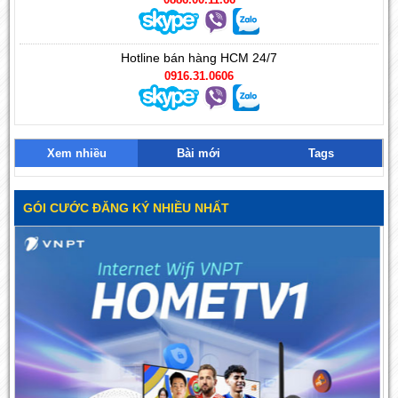
Hotline bán hàng HCM 24/7
0916.31.0606
Xem nhiều
Bài mới
Tags
GÓI CƯỚC ĐĂNG KÝ NHIỀU NHẤT