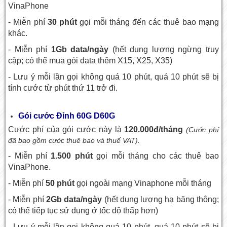
VinaPhone
- Miễn phí
30 phút
gọi mỗi tháng đến các thuê bao mạng
khác.
- Miễn phí
1Gb data/ngày
(hết dung lượng ngừng truy
cập; có thể mua gói data thêm X15, X25, X35)
- Lưu ý mỗi lần gọi không quá 10 phút, quá 10 phút sẽ bị
tính cước từ phút thứ 11 trở đi.
Gói cước Đỉnh 60G D60G
Cước phí của gói cước này là
120.000đ/tháng
(Cước phí
đã bao gồm cước thuê bao và thuế VAT).
- Miễn phí
1.500 phút
gọi mỗi tháng cho các thuê bao
VinaPhone.
- Miễn phí
50 phút
gọi ngoài mạng Vinaphone mỗi tháng
- Miễn phí
2Gb data/ngày
(hết dung lượng hạ băng thông;
có thể tiếp tục sử dụng ở tốc độ thấp hơn)
- Lưu ý mỗi lần gọi không quá 10 phút, quá 10 phút sẽ bị