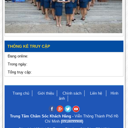
THỐNG KÊ TRUY CẬP
Đang online:
Trong ngày:
Tổng truy cập:
Trang chủ
Giới thiệu
Chính sách
Liên hệ
Hình
ảnh
Trung Tâm Chăm Sóc Khách Hàng -
Viễn Thông Thành Phố Hồ
Chí Minh
(0918099908)