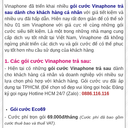
Vinaphone đã triển khai nhiều
gói cước Vinaphone trả
sau dành cho khách hàng cá nhân
với giá tiết kiệm và
nhiều ưu đãi hấp dẫn. Hiện nay rất đơn giản để có thể sở
hữu 01 sim Vinaphone với giá cực rẻ cùng những gói
cước siêu tiết kiệm. Là một trong những nhà mạng cung
cấp dịch vụ tốt nhất tại Việt Nam, Vinaphone đã không
ngừng phát triển các dịch vụ và gói cước để có thể phục
vụ tốt hơn nhu cầu sử dụng của khách hàng
.
1. Các gói cước Vinaphone trả sau:
- Hiện tại có những
gói cước
Vinaphone trả sau
dành
cho khách hàng cá nhân và doanh nghiệp với nhiều sự
lựa chọn phù hợp với khách hàng. Gói cước ưu đãi áp
dụng tại TPHCM.
(Để chọn số đẹp vui lòng gọi
hoặc Đăng
ký gọi ngay Hotline HCM 24/7 (Zalo) :
0886.116.116
Gói cước Eco69
- Cước phí trọn gói
69.000đ/tháng
(Cước phí đã bao gồm
cước thuê bao và thuế VAT).