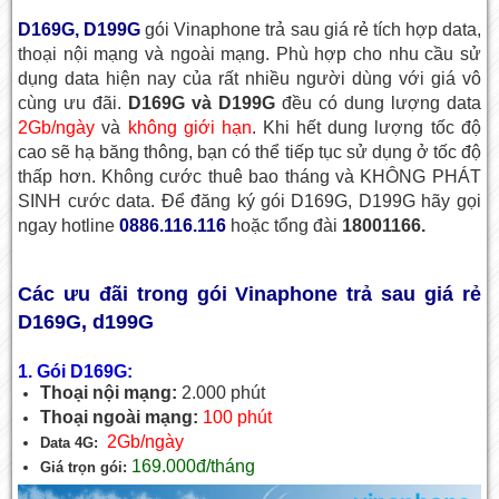
D169G, D199G
gói Vinaphone trả sau giá rẻ
tích hợp data,
thoại nội mạng và ngoài mạng.
Phù hợp cho nhu cầu sử
dụng data hiện nay của rất nhiều người dùng với giá vô
cùng ưu đãi.
D169G và D199G
đều có dung lượng data
2Gb/ngày
và
không giới hạn
. Khi hết dung lượng tốc độ
cao sẽ hạ băng thông, bạn có thể tiếp tục sử dụng ở tốc độ
thấp hơn.
Không cước thuê bao tháng và KHÔNG PHÁT
SINH cước data
. Để đăng ký gói D169G, D199G hãy gọi
ngay hotline
0886.116.116
hoặc tổng đài
18001166.
Các ưu đãi trong gói Vinaphone trả sau giá rẻ
D169G, d199G
1. Gói D169G:
Thoại nội mạng:
2.000 phút
Thoại ngoài mạng:
100 phút
2Gb/ngày
Data 4G:
169.000đ/tháng
Giá trọn gói: