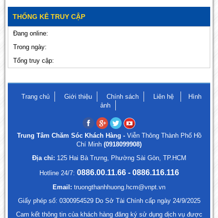
THỐNG KÊ TRUY CẬP
Đang online:
Trong ngày:
Tổng truy cập:
Trang chủ
Giới thiệu
Chính sách
Liên hệ
Hình
ảnh
Trung Tâm Chăm Sóc Khách Hàng -
Viễn Thông Thành Phố Hồ
Chí Minh
(0918099908)
Địa chỉ:
125 Hai Bà Trưng, Phường Sài Gòn, TP.HCM
0886.00.11.66 - 0886.116.116
Hotline 24/7:
Email:
truongthanhhuong.hcm@vnpt.vn
Giấy phép số: 0300954529 Do Sở Tài Chính cấp ngày 24/9/2025
Cam kết thông tin của khách hàng đăng ký sử dụng dịch vụ được