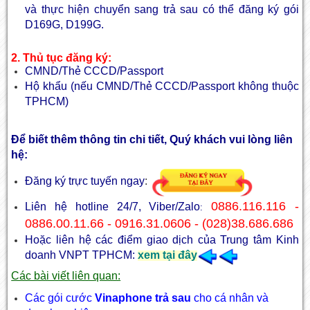
và thực hiện chuyển sang trả sau có thể đăng ký gói
D169G, D199G.
2. Thủ tục đăng ký:
CMND/Thẻ CCCD/Passport
Hộ khẩu (nếu CMND/Thẻ CCCD/Passport không thuộc
TPHCM)
Để biết thêm thông tin chi tiết, Quý khách vui lòng liên
hệ:
Đăng ký trực tuyến ngay
:
0886.116.116 -
Liên hệ hotline 24/7, Viber/Zalo
:
0886.00.11.66 - 0916.31.0606 - (028)38.686.686
Hoặc liên hệ các điểm giao dịch của Trung tâm Kinh
doanh VNPT TPHCM:
xem tại đây
Các bài viết liên quan:
Các gói cước
Vinaphone trả sau
cho cá nhân và