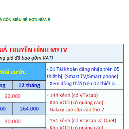
Á CÒN SIÊU RẺ HƠN NỮA !!