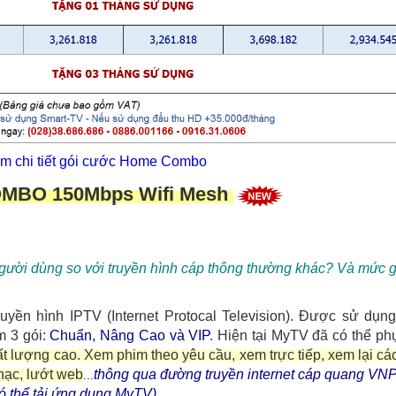
m chi tiết gói cước Home Combo
MBO 150Mbps Wifi Mesh
người dùng so với truyền hình cáp thông thường khác? Và mức g
ruyền hình IPTV (Internet Protocal Television). Được sử dụn
 3 gói:
Chuẩn, Nâng Cao và VIP
. Hiện tại MyTV đã có thể ph
ất lượng cao.
Xem phim theo yêu cầu, xem trực tiếp, xem lại các
hạc, lướt web
thông qua đường truyền internet cáp quang VN
...
có thể tải ứng dụng MyTV).