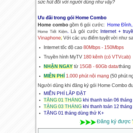
sức hút đối với người dùng như vậy?
Ưu đãi trong gói Home Combo
Home combo
gồm 6 gói cước:
Home Đỉnh,
.
Là gói cước
Internet + tru
Home Tiết Kiệm
Vinaphone
.
Với các ưu điểm tuyệt vời như s
Internet tốc độ cao
80Mbps - 150Mbps
Truyền hình MyTV
180 kênh (có VTVcab)
NHẬN NGAY
từ
15GB - 60Gb data
tháng
/
MIỄN PHÍ
1.000 phút nội mạng
(50 phút n
Người dùng khi đăng ký gói Home Combo đư
MIỄN PHÍ LẮP ĐẶT
TẶNG 01 THÁNG
khi thanh toán 06 tháng
TẶNG 03 THÁNG
khi thanh toán 12 tháng
TẶNG 01 tháng dùng thử K+
Đăng ký được