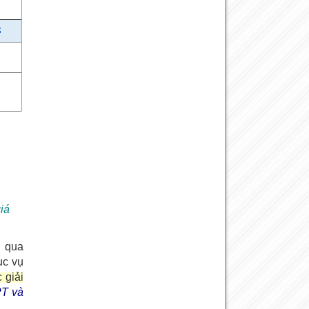
iá
g qua
ục vụ
 giải
PT và