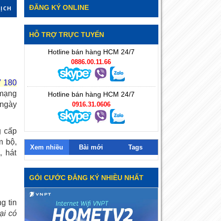
ĐĂNG KÝ ONLINE
DỊCH
HỖ TRỢ TRỰC TUYẾN
Hotline bán hàng HCM 24/7
0886.00.11.66
V 180
 mạng
Hotline bán hàng HCM 24/7
 ngày
0916.31.0606
g cấp
m bộ,
Xem nhiều
Bài mới
Tags
, hát
GÓI CƯỚC ĐĂNG KÝ NHIỀU NHẤT
g tin
ại có