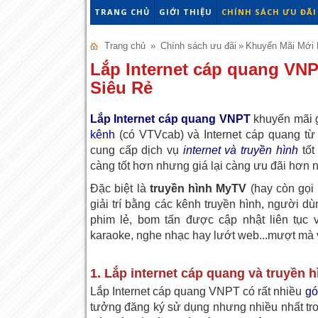
TRANG CHỦ
GIỚI THIỆU
CHÍNH SÁCH ƯU ĐÃI
Trang chủ
»
Chính sách ưu đãi
»
Khuyến Mãi Mới 
Lắp Internet cáp quang VNP
Siêu Rẻ
Lắp Internet cáp quang VNPT
khuyến mãi
kênh
(có VTVcab) và
Internet cáp quang
t
cung cấp dịch vụ
internet và truyền hình
tốt
càng tốt hơn nhưng giá lại càng ưu đãi hơn
Đặc biệt là
truyền hình MyTV
(hay còn gọi
giải trí bằng các kênh truyền hình, người 
phim lẻ, bom tấn được cập nhật liên tục 
karaoke, nghe nhạc hay lướt web...mượt mà v
1. Lắp internet cáp quang và truyền
Lắp Internet cáp quang VNPT có rất nhiều
gó
tưởng đăng ký sử dụng nhưng nhiều nhất tro