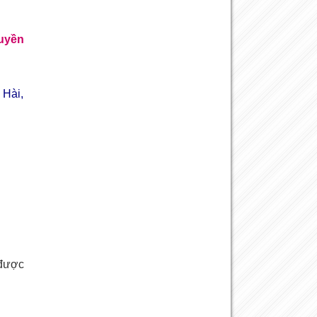
ruyền
Hài,
được