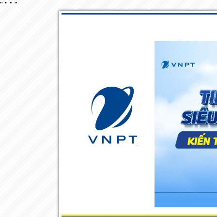
"
"
"
"