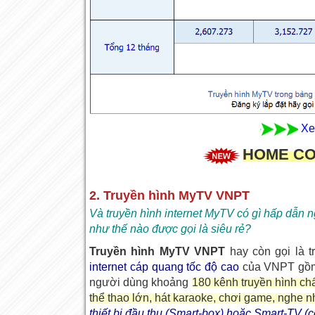
Xe
HOME CO
2. Truyền hình MyTV VNPT
Và truyền hình internet MyTV có gì hấp dẫn 
như thế nào được gọi là siêu rẻ?
Truyền hình MyTV VNPT
hay còn gọi là t
internet cáp quang tốc độ cao
của VNPT gồm
người dùng khoảng
180 kênh truyền hình ch
thể thao lớn, hát karaoke, chơi game, nghe n
thiết bị đầu thu (Smart-box) hoặc Smart-TV (