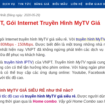
DỊCH VỤ
TIN TỨC
BẢNG GIÁ
BIỂU MẪU
LIÊN HỆ
ĐIỂM GIAO 
Nhất
(Đăng ngày: 2020-05-29)
T, Gói Internet Truyền Hình MyTV Giá
gói Internet truyền hình MyTV giá siêu rẻ
.
Với
truyền hình MyT
ừ
80Mbps - 150Mbps
. Được biết đến là một trong những nhà
 nhất hiện nay. VNPT đã không ngừng phát triển các
dịch vụ
 nữa để phục vụ khách hàng
.
 là
truyền hình IPTV
) của VNPT.
Truyền hình MyTV
ngoài cun
dùng còn có thể tận hưởng kho phim online. Với hàng ngàn phi
và có thể truy cập các ứng dụng online: Youtube, Facebook
ới tốc độ cao.
 hình MyTV GIÁ SIÊU RẺ như thế nào?
i tốc độ cao và
truyền hình MyTV giá siêu rẻ.
Được người dùn
ng thời gian qua là
Home combo
Vậy gói Home Combo sao l
.