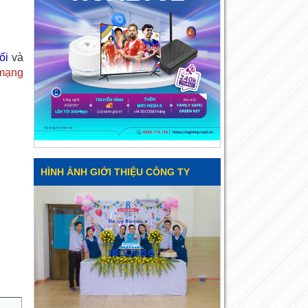
ối
và
 mạng
HÌNH ẢNH GIỚI THIỆU CÔNG TY