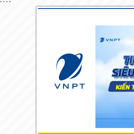
"
"
"
"