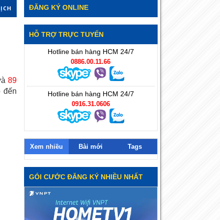
ĐĂNG KÝ ONLINE
DỊCH
HỖ TRỢ TRỰC TUYẾN
Hotline bán hàng HCM 24/7
0886.00.11.66
và
89
o đến
Hotline bán hàng HCM 24/7
0916.31.0606
Xem nhiều
Bài mới
Tags
GÓI CƯỚC ĐĂNG KÝ NHIỀU NHẤT