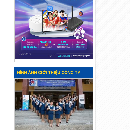
HÌNH ẢNH GIỚI THIỆU CÔNG TY