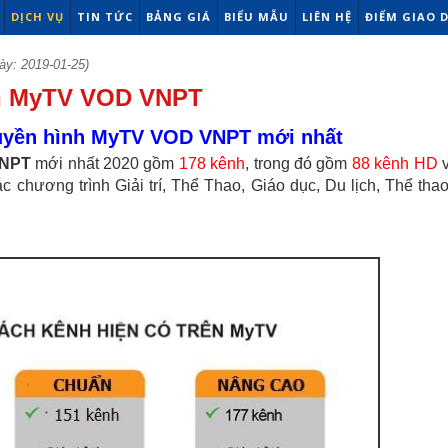
DỊCH VỤ
TIN TỨC
BẢNG GIÁ
BIỂU MẪU
LIÊN HỆ
ĐIỂM GIAO 
ày: 2019-01-25)
nh MyTV VOD VNPT
uyền hình MyTV VOD VNPT mới nhất
VNPT
mới nhất 2020 gồm
178 kênh
, trong đó gồm
88 kênh HD
c chương trình Giải trí, Thể Thao, Giáo dục, Du lịch, Thể tha