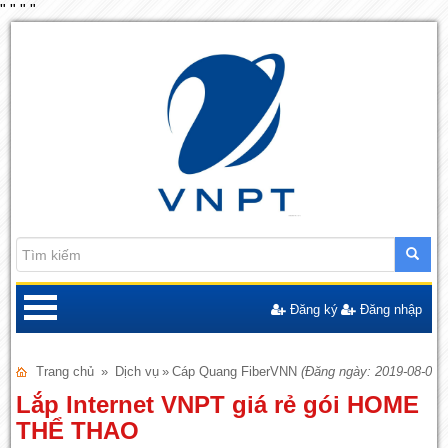
"
"
"
"
Đăng ký
Đăng nhập
Trang chủ
»
Dịch vụ
»
Cáp Quang FiberVNN
(Đăng ngày: 2019-08-07)
Lắp Internet VNPT giá rẻ gói HOME
THỂ THAO