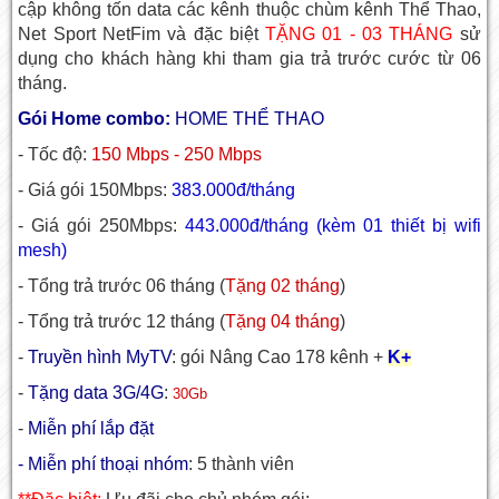
cập không tốn data các kênh thuộc chùm kênh Thể Thao,
Net Sport NetFim và đặc biệt
TẶNG 01 - 03 THÁNG
sử
dụng cho khách hàng khi tham gia trả trước cước từ 06
tháng.
Gói Home combo:
HOME THỂ THAO
- Tốc độ:
150 Mbps - 250 Mbps
- Giá gói 150Mbps:
383.000đ/tháng
- Giá gói 250Mbps:
443.000đ/tháng (kèm 01 thiết bị wifi
mesh)
- Tổng trả trước 06 tháng (
Tặng 02 tháng
)
- Tổng trả trước 12 tháng (
Tặng 04 tháng
)
-
Truyền hình MyTV
: gói Nâng Cao 178 kênh +
K+
-
Tặng data 3G/4G
:
30Gb
-
Miễn phí lắp đặt
- Miễn phí thoại nhóm
: 5 thành viên