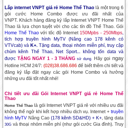
Lắp internet VNPT giá rẻ Home Thể Thao
là một trong 6
gói cước Home Combo được ưu đãi nhất của
VNPT. Khách hàng đăng ký
lắp Internet VNPT Home Thể
Thao
là lựa chọn tuyệt vời cho các tín đồ Thể Thao. Gói
Home Thể Thao
với tốc độ Internet
150Mpbs - 250Mbps
,
tích hợp truyền hình MyTV (Nâng cao 178 kênh có
VTVcab)
và
K+.
Tặng data, thoại nhóm miễn phí, truy cập
chùm kênh Thể Thao, Net Sport... không tốn data và
ngay
được
TẶNG NGAY 1 - 3 THÁNG
Hãy gọi
sử dụng.
Hotline HCM 24/7:
(028)38.686.686
để biết thêm chi tiết và
đăng ký lắp đặt ngay các gói Home Combo và hưởng
những ưu đãi tốt nhất nhé!
Chi tiết ưu đãi Gói Internet VNPT giá rẻ Home Thể
Thao
là gói Internet VNPT giá rẻ với nhiều ưu đãi
Home Thể Thao
không thể ngờ khi kết hợp nhiều dịch vụ. Internet +
truyền
hình MyTV
Nâng Cao
(178 kênh SD&HD) + K+
, tặng data
và thoại nhóm miễn phí (như
gói cước Gia đình
). Truy
30G