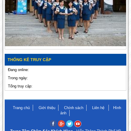
THỐNG KÊ TRUY CẬP
Đang online:
Trong ngày:
Tổng truy cập:
Trang chủ
Giới thiệu
Chính sách
Liên hệ
Hình
ảnh