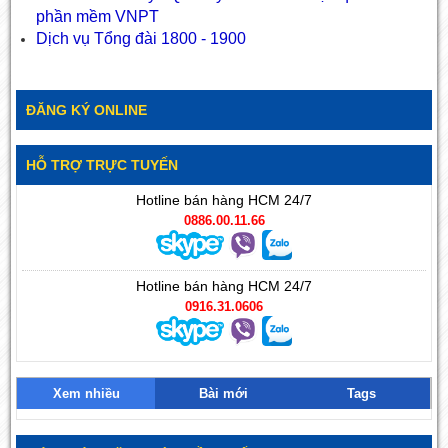
phần mềm VNPT
Dịch vụ
Tổng đài 1800 - 1900
ĐĂNG KÝ ONLINE
HỖ TRỢ TRỰC TUYẾN
Hotline bán hàng HCM 24/7
0886.00.11.66
Hotline bán hàng HCM 24/7
0916.31.0606
Xem nhiều
Bài mới
Tags