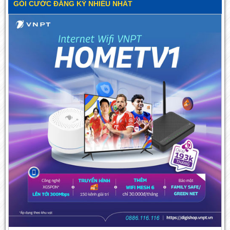
GÓI CƯỚC ĐĂNG KÝ NHIỀU NHẤT