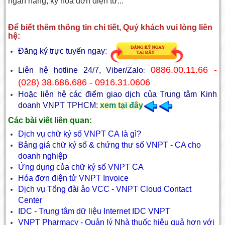
ngân hàng, ký hóa đơn điện tử...
Để biết thêm thông tin chi tiết, Quý khách vui lòng liên
hệ:
Đăng ký trực tuyến ngay
:
0886.00.11.66 -
Liên hệ hotline 24/7, Viber/Zalo
:
(028) 38.686.686 - 0916.31.0606
Hoặc liên hệ các điểm giao dịch của Trung tâm Kinh
doanh VNPT TPHCM:
xem tại đây
Các bài viết liên quan:
Dịch vụ chữ ký số VNPT CA là gì?
Bảng giá chữ ký số & chứng thư số VNPT - CA cho
doanh nghiệp
Ứng dụng của chữ ký số VNPT CA
Hóa đơn điện tử
VNPT Invoice
Dịch vụ Tổng đài ảo
VCC - VNPT Cloud Contact
Center
IDC - Trung tâm dữ liệu Internet IDC VNPT
VNPT Pharmacy - Quản lý Nhà thuốc hiệu quả hơn với