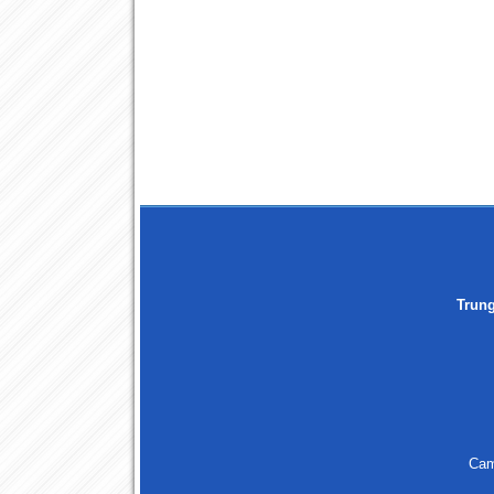
Trun
Cam