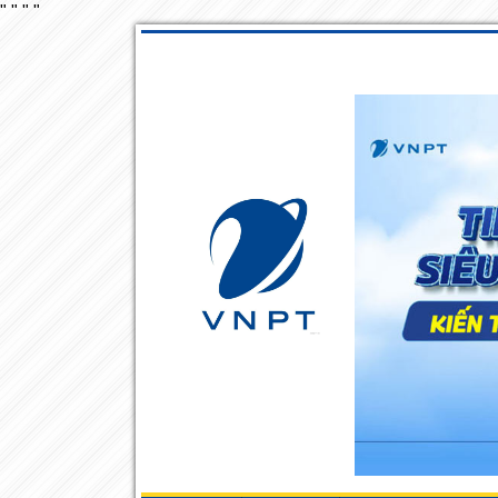
"
"
"
"