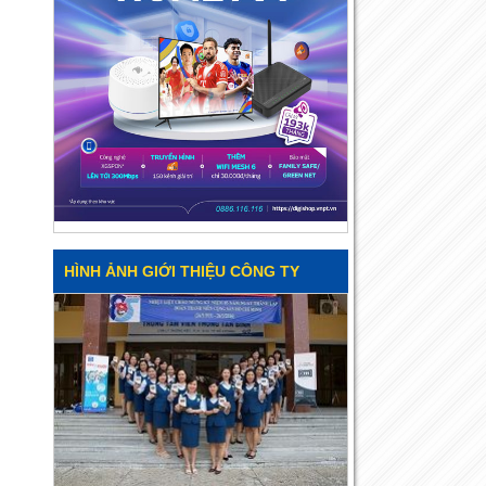
HÌNH ẢNH GIỚI THIỆU CÔNG TY