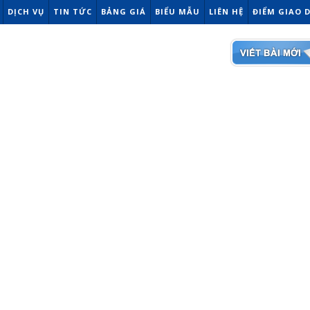
DỊCH VỤ
TIN TỨC
BẢNG GIÁ
BIỂU MẪU
LIÊN HỆ
ĐIỂM GIAO 