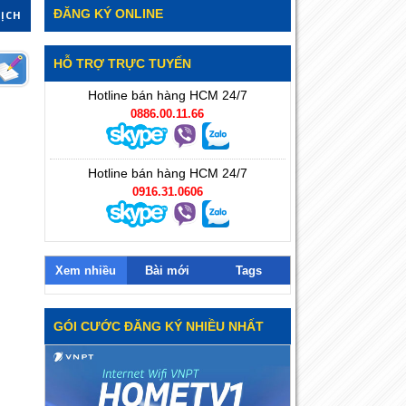
ĐĂNG KÝ ONLINE
DỊCH
HỖ TRỢ TRỰC TUYẾN
Hotline bán hàng HCM 24/7
0886.00.11.66
Hotline bán hàng HCM 24/7
0916.31.0606
Xem nhiều
Bài mới
Tags
GÓI CƯỚC ĐĂNG KÝ NHIỀU NHẤT