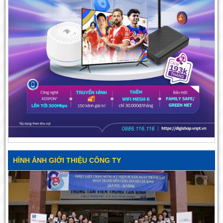
HÌNH ẢNH GIỚI THIỆU CÔNG TY