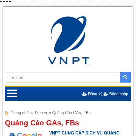
"
"
"
"
Đăng ký
Đăng nhập
Trang chủ
»
Dịch vụ
»
Quảng Cáo GAs, FBs
Quảng Cáo GAs, FBs
VNPT CUNG CẤP DỊCH VỤ QUẢNG