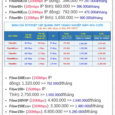
(
IP động): 396.000 >>
Fiber60Eco
100Mbps
297.000đ/tháng
(
IP tĩnh): 660.000 >>
Fiber60+
100mbps
396.000đ/tháng
(
IP động): 792.000 >>
Fiber80Eco
120Mbps
475.000đ/tháng
(
IP tĩnh): 1.650.000 >>
Fiber80+
120Mbps
990.000đ/tháng
(
IP
Fiber100Eco+
150Mbps
động): 1.320.000 >>
đ/tháng
792.000
(
IP
Fiber100+
150Mbps
Tĩnh): 2.750.000 >>
đ/tháng
1.650.000
(
): 4.400.000 >>
đ/tháng
Fiber100VIP
150Mbps
2.640.000
(
): 3.300.000 >>
đ/tháng
Fiber150Eco+
200Mbps
1.980.000
(
): 8.800.000 >>
đ/tháng
Fiber150+
200Mbps
5.280.000