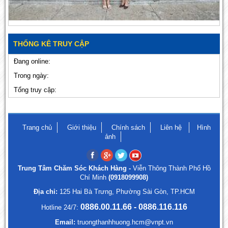
THỐNG KÊ TRUY CẬP
Đang online:
Trong ngày:
Tổng truy cập:
Trang chủ
Giới thiệu
Chính sách
Liên hệ
Hình
ảnh
Trung Tâm Chăm Sóc Khách Hàng -
Viễn Thông Thành Phố Hồ
Chí Minh
(0918099908)
Địa chỉ:
125 Hai Bà Trưng, Phường Sài Gòn, TP.HCM
0886.00.11.66 - 0886.116.116
Hotline 24/7:
Email:
truongthanhhuong.hcm@vnpt.vn