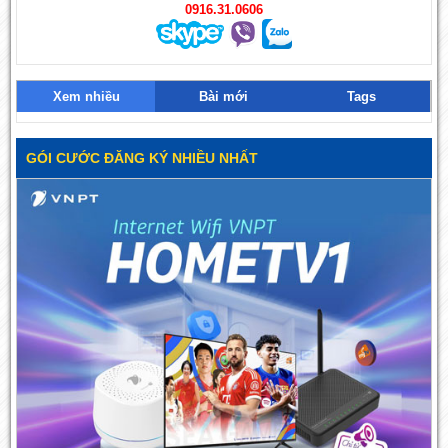
0916.31.0606
Xem nhiều
Bài mới
Tags
GÓI CƯỚC ĐĂNG KÝ NHIỀU NHẤT