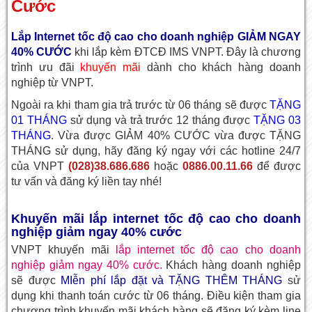
Cước
Lắp Internet tốc độ cao cho doanh nghiệp GIẢM NGAY
40% CƯỚC
khi lắp kèm ĐTCĐ IMS VNPT. Đây là chương
trình ưu đãi
khuyến mãi
dành cho khách hàng doanh
nghiệp từ VNPT.
Ngoài ra khi tham gia trả trước từ 06 tháng sẽ được
TẶNG
01 THÁNG
sử dụng và trả trước 12 tháng được
TẶNG 03
THÁNG
. Vừa được GIẢM 40% CƯỚC vừa được TẶNG
THÁNG sử dụng, hãy đăng ký ngay với các hotline 24/7
của VNPT
(028)38.686.686
hoặc
0886.00.11.66
để được
tư vấn và đăng ký liền tay nhé!
Khuyến mãi lắp internet tốc độ cao cho doanh
nghiệp giảm ngay 40% cước
VNPT khuyến mãi
lắp internet tốc độ cao cho doanh
nghiệp giảm ngay 40% cước.
Khách hàng doanh nghiệp
sẽ được
MIễn phí lắp đặt và TẶNG THÊM THÁNG
sử
dụng khi thanh toán cước từ 06 tháng. Điều kiện tham gia
chương trình khuyến mãi khách hàng sẽ đăng ký kèm line