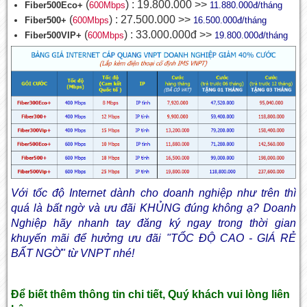
(
) : 19.800.000 >>
Fiber500Eco+
600Mbps
11.880.000đ/tháng
(
) : 27.500.000 >>
Fiber500+
600Mbps
16.500.000đ/tháng
(
) : 33.000.000đ >>
Fiber500VIP+
600Mbps
19.800.000đ/tháng
Với tốc độ Internet dành cho doanh nghiệp như trên thì
quá là bất ngờ và ưu đãi KHỦNG đúng không ạ? Doanh
Nghiệp hãy nhanh tay đăng ký ngay trong thời gian
khuyến mãi để hưởng ưu đãi "TỐC ĐỘ CAO - GIÁ RẺ
BẤT NGỜ" từ VNPT nhé!
Để biết thêm thông tin chi tiết, Quý khách vui lòng liên