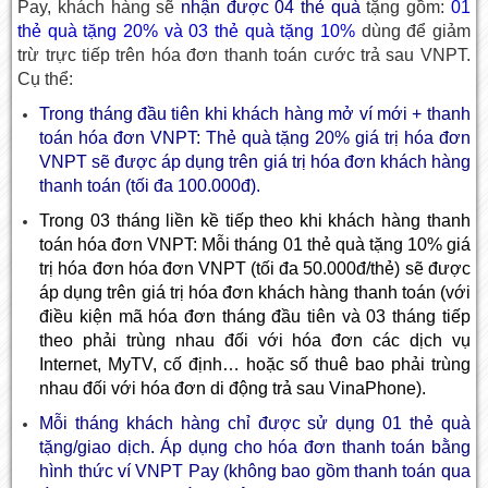
Pay, khách hàng sẽ
nhận được 04 thẻ quà
tặng gồm:
01
thẻ quà tặng 20% và 03 thẻ quà tặng 10%
dùng để giảm
trừ trực tiếp trên hóa đơn thanh toán cước trả sau VNPT.
Cụ thể:
Trong tháng đầu tiên khi khách hàng mở ví mới + thanh
toán hóa đơn VNPT: Thẻ quà tặng 20% giá trị hóa đơn
VNPT sẽ được áp dụng trên giá trị hóa đơn khách hàng
thanh toán (tối đa 100.000đ).
Trong 03 tháng liền kề tiếp theo khi khách hàng thanh
toán hóa đơn VNPT: Mỗi tháng 01 thẻ quà tặng 10% giá
trị hóa đơn hóa đơn VNPT (tối đa 50.000đ/thẻ) sẽ được
áp dụng trên giá trị hóa đơn khách hàng thanh toán (với
điều kiện mã hóa đơn tháng đầu tiên và 03 tháng tiếp
theo phải trùng nhau đối với hóa đơn các dịch vụ
Internet, MyTV, cố định… hoặc số thuê bao phải trùng
nhau đối với hóa đơn di động trả sau VinaPhone).
Mỗi tháng khách hàng chỉ được sử dụng 01 thẻ quà
tặng/giao dịch. Áp dụng cho hóa đơn thanh toán bằng
hình thức ví VNPT Pay (không bao gồm thanh toán qua