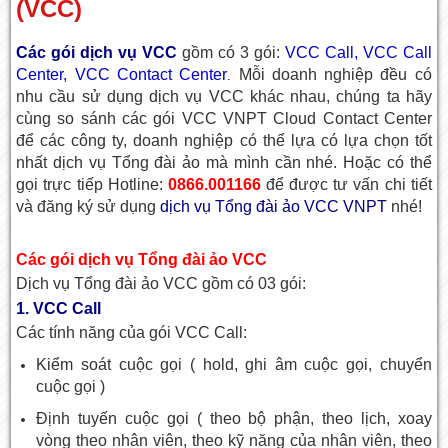
(VCC)
Các gói dịch vụ VCC
gồm có 3 gói:
VCC Call, VCC Call
Center, VCC Contact Center
Mỗi doanh nghiệp đều có
.
nhu cầu sử dụng
dịch vụ VCC
khác nhau, chúng ta hãy
cùng so sánh các gói VCC VNPT Cloud Contact Center
để các công ty, doanh nghiệp có thể lựa có lựa chọn tốt
nhất dịch vụ Tổng đài ảo mà mình cần nhé. Hoặc có thể
gọi trực tiếp Hotline:
0866.001166
để được tư vấn chi tiết
và đăng ký sử dụng
dịch vụ Tổng đài ảo VCC VNPT
nhé!
Các gói dịch vụ Tổng đài ảo VCC
Dịch vụ Tổng đài ảo VCC gồm có 03 gói:
1. VCC Call
Các tính năng của gói VCC Call:
Kiểm soát cuộc gọi ( hold, ghi âm cuộc gọi, chuyển
cuộc gọi )
Định tuyến cuộc gọi ( theo bộ phận, theo lịch, xoay
vòng theo nhân viên, theo kỹ năng của nhân viên, theo