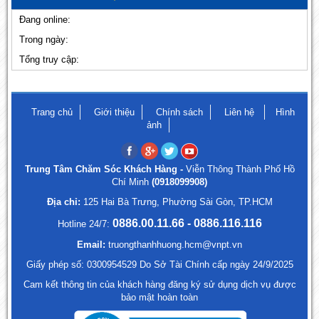
Đang online:
Trong ngày:
Tổng truy cập:
Trang chủ
Giới thiệu
Chính sách
Liên hệ
Hình
ảnh
Trung Tâm Chăm Sóc Khách Hàng -
Viễn Thông Thành Phố Hồ
Chí Minh
(0918099908)
Địa chỉ:
125 Hai Bà Trưng, Phường Sài Gòn, TP.HCM
0886.00.11.66 - 0886.116.116
Hotline 24/7:
Email:
truongthanhhuong.hcm@vnpt.vn
Giấy phép số: 0300954529 Do Sở Tài Chính cấp ngày 24/9/2025
Cam kết thông tin của khách hàng đăng ký sử dụng dịch vụ được
bảo mật hoàn toàn