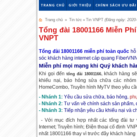
TRANG CHỦ
GIỚI THIỆU
CHÍNH SÁCH ƯU ĐÃI
Trang chủ
»
Tin tức
»
Tin VNPT
(Đăng ngày: 2020-
Tổng đài 18001166 Miễn Ph
VNPT
Tổng đài 18001166 miễn phí toàn quốc
hỗ
sóc khách hàng internet cáp quang FiberVNN
Miễn phí mọi mạng khi Quý khách hà
Khi gọi đến
, khách hàng sẽ
tổng đài 18001166
khiếu nại, báo hỏng sửa chữa các nhóm 
HomeCombo, Truyền hình MyTV theo yêu cầu,
- Nhánh 1:
Yêu cầu sửa chữa, báo hỏng,
phụ
- Nhánh 2:
Tư vấn về chính sách sản phẩm, 
- Nhánh 3:
Tiếp nhận yêu cầu khiếu nại và 
- Với mục đích hợp nhất các tổng đài tư v
Internet; Truyền hình; Điện thoại cố định VN
nhất 18001166 thay vì trước đây khách hàng 