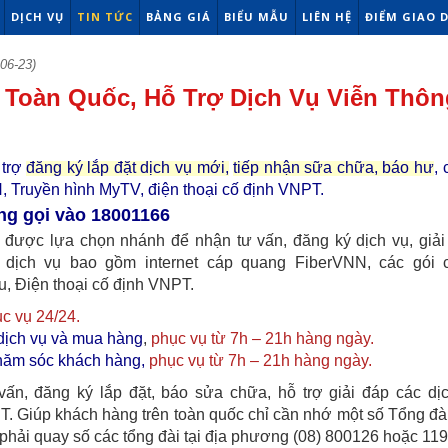
DỊCH VỤ
TIN TỨC
BẢNG GIÁ
BIỂU MẪU
LIÊN HỆ
ĐIỂM GIAO 
06-23)
í Toàn Quốc, Hỗ Trợ Dịch Vụ Viễn Thôn
 trợ
đăng ký lắp đặt dịch vụ mới,
tiếp nhận sữa chữa, báo hư
,
, Truyền hình MyTV, điện thoại cố định VNPT.
ng gọi vào 18001166
 được lựa chọn nhánh để nhận tư vấn, đăng ký dịch vụ, giải
dịch vụ bao gồm internet cáp quang FiberVNN, các gói 
 Điện thoại cố định VNPT.
c vụ 24/24.
dịch vụ và mua hàng
,
phục vụ từ 7h – 21h hàng ngày.
chăm sóc khách hàng,
phục vụ từ 7h – 21h hàng ngày.
ấn, đăng ký lắp đặt, báo sửa chữa, hỗ trợ giải đáp các dị
PT. Giúp khách hàng trên toàn quốc chỉ cần nhớ một số Tổng đà
phải quay số các tổng đài tại địa phương (08) 800126 hoặc 119