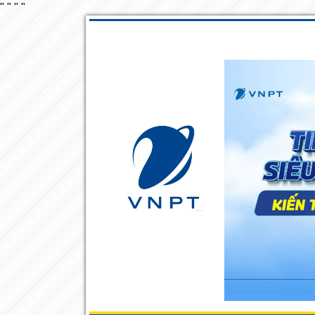
"
"
"
"