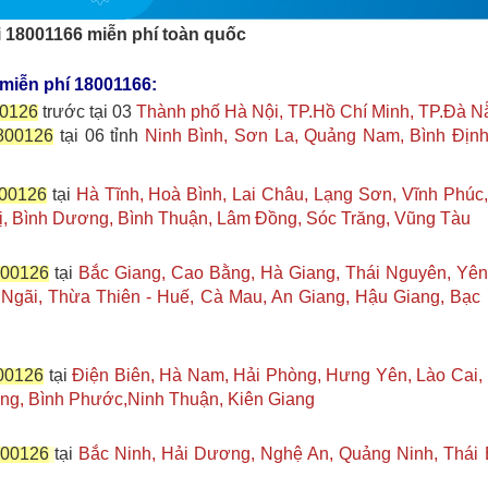
 18001166 miễn phí toàn quốc
 miễn phí 18001166:
00126
trước tại 03
Thành phố Hà Nội, TP.Hồ Chí Minh, TP.Đà N
 800126
tại 06 tỉnh
Ninh Bình, Sơn La, Quảng Nam, Bình Định
800126
tại
Hà Tĩnh, Hoà Bình, Lai Châu, Lạng Sơn, Vĩnh Phúc
ị, Bình Dương, Bình Thuận, Lâm Đồng, Sóc Trăng, Vũng Tàu
800126
tại
Bắc Giang, Cao Bằng, Hà Giang, Thái Nguyên, Yên
gãi, Thừa Thiên - Huế, Cà Mau, An Giang, Hậu Giang, Bạc 
800126
tại
Điện Biên, Hà Nam, Hải Phòng, Hưng Yên, Lào Cai
ong, Bình Phước,Ninh Thuận, Kiên Giang
800126
tại
Bắc Ninh, Hải Dương, Nghệ An, Quảng Ninh, Thái 