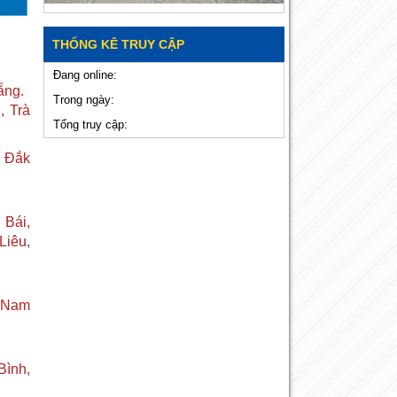
THỐNG KÊ TRUY CẬP
Đang online:
ẵng.
Trong ngày:
, Trà
Tổng truy cập:
, Đắk
 Bái,
Liêu,
, Nam
Bình,