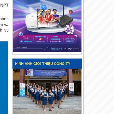
 VNPT
thành
ơn và
ch vụ
HÌNH ẢNH GIỚI THIỆU CÔNG TY