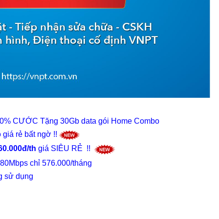
ẢM 20% CƯỚC Tặng 30Gb data gói Home Combo
iá rẻ bất ngờ !!
60.000đ/th
giá SIÊU RẺ !!
 80Mbps chỉ 576.000/tháng
g sử dụng