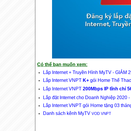
Có thể bạn muốn xem:
Lắp Internet + Truyền Hình MyTV - GI
Lắp Internet VNPT
K+
gói Home Thể Thao g
Lắp Internet VNPT
200Mbps IP tĩnh chỉ 5
Lắp đặt Internet cho Doanh Nghiệp 2020
-
Lắp Internet VNPT gói Home tặng 03 thán
Danh sách kênh MyTV
VOD VNPT