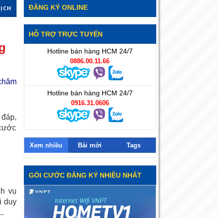
ĐĂNG KÝ ONLINE
DỊCH
HỖ TRỢ TRỰC TUYẾN
g
Hotline bán hàng HCM 24/7
0886.00.11.66
 chăm
Hotline bán hàng HCM 24/7
0916.31.0606
 đáp,
cước
Xem nhiều
Bài mới
Tags
GÓI CƯỚC ĐĂNG KÝ NHIỀU NHẤT
ch vụ
i duy
..