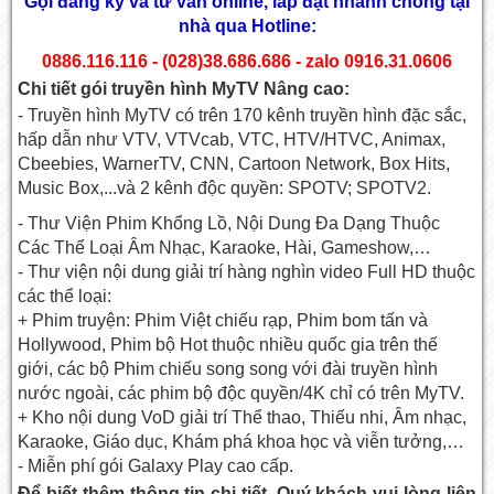
Gọi đăng ký và tư vấn online, lắp đặt nhanh chóng tại
nhà qua Hotline:
0886.116.116 - (028)38.686.686 - zalo 0916.31.0606
Chi tiết gói truyền hình MyTV Nâng cao:
- Truyền hình MyTV có trên 170 kênh truyền hình đặc sắc,
hấp dẫn như VTV, VTVcab, VTC, HTV/HTVC, Animax,
Cbeebies, WarnerTV, CNN, Cartoon Network, Box Hits,
Music Box,...và 2 kênh độc quyền: SPOTV; SPOTV2.
- Thư Viện Phim Khổng Lồ, Nội Dung Đa Dạng Thuộc
Các Thể Loại Âm Nhạc, Karaoke, Hài, Gameshow,…
- Thư viện nội dung giải trí hàng nghìn video Full HD thuộc
các thể loại:
+ Phim truyện: Phim Việt chiếu rạp, Phim bom tấn và
Hollywood, Phim bộ Hot thuộc nhiều quốc gia trên thế
giới, các bộ Phim chiếu song song với đài truyền hình
nước ngoài, các phim bộ độc quyền/4K chỉ có trên MyTV.
+ Kho nội dung VoD giải trí Thể thao, Thiếu nhi, Âm nhạc,
Karaoke, Giáo dục, Khám phá khoa học và viễn tưởng,…
- Miễn phí gói Galaxy Play cao cấp.
Để biết thêm thông tin chi tiết, Quý khách vui lòng liên