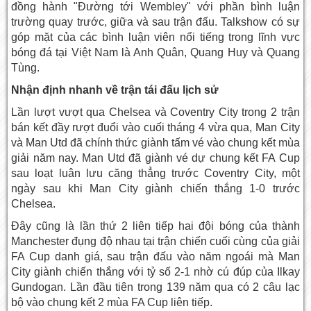
đồng hành "Đường tới Wembley" với phần bình luận
trường quay trước, giữa và sau trận đấu. Talkshow có sự
góp mặt của các bình luận viên nổi tiếng trong lĩnh vực
bóng đá tại Việt Nam là Anh Quân, Quang Huy và Quang
Tùng.
Nhận định nhanh về trận tái đấu lịch sử
Lần lượt vượt qua Chelsea và Coventry City trong 2 trận
bán kết đầy rượt đuổi vào cuối tháng 4 vừa qua, Man City
và Man Utd đã chính thức giành tấm vé vào chung kết mùa
giải năm nay. Man Utd đã giành vé dự chung kết FA Cup
sau loạt luân lưu căng thẳng trước Coventry City, một
ngày sau khi Man City giành chiến thắng 1-0 trước
Chelsea.
Đây cũng là lần thứ 2 liên tiếp hai đội bóng của thành
Manchester đụng độ nhau tại trận chiến cuối cùng của giải
FA Cup danh giá, sau trận đấu vào năm ngoái mà Man
City giành chiến thắng với tỷ số 2-1 nhờ cú đúp của Ilkay
Gundogan. Lần đầu tiên trong 139 năm qua có 2 câu lạc
bộ vào chung kết 2 mùa FA Cup liên tiếp.