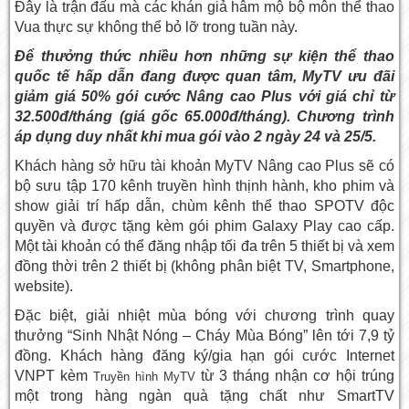
Đây là trận đấu mà các khán giả hâm mộ bộ môn thể thao
Vua thực sự không thể bỏ lỡ trong tuần này.
Để thưởng thức nhiều hơn những sự kiện thể thao
quốc tế hấp dẫn đang được quan tâm, MyTV ưu đãi
giảm giá 50% gói cước Nâng cao Plus với giá chỉ từ
32.500đ/tháng (giá gốc 65.000đ/tháng). Chương trình
áp dụng duy nhất khi mua gói vào 2 ngày 24 và 25/5.
Khách hàng sở hữu tài khoản MyTV Nâng cao Plus sẽ có
bộ sưu tập 170 kênh truyền hình thịnh hành, kho phim và
show giải trí hấp dẫn, chùm kênh thể thao SPOTV độc
quyền và được tặng kèm gói phim Galaxy Play cao cấp.
Một tài khoản có thể đăng nhập tối đa trên 5 thiết bị và xem
đồng thời trên 2 thiết bị (không phân biệt TV, Smartphone,
website).
Đặc biệt, giải nhiệt mùa bóng với chương trình quay
thưởng “Sinh Nhật Nóng – Cháy Mùa Bóng” lên tới 7,9 tỷ
đồng. Khách hàng đăng ký/gia hạn gói cước Internet
VNPT kèm
từ 3 tháng nhận cơ hội trúng
Truyền hình MyTV
một trong hàng ngàn quà tặng chất như SmartTV