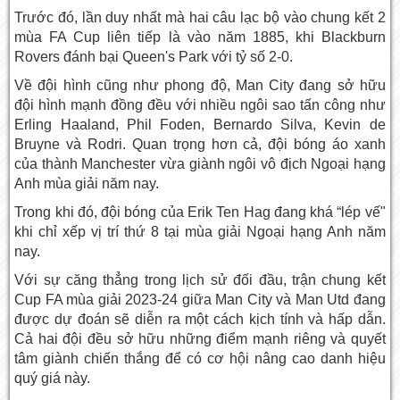
Trước đó, lần duy nhất mà hai câu lạc bộ vào chung kết 2
mùa FA Cup liên tiếp là vào năm 1885, khi Blackburn
Rovers đánh bại Queen's Park với tỷ số 2-0.
Về đội hình cũng như phong độ, Man City đang sở hữu
đội hình mạnh đồng đều với nhiều ngôi sao tấn công như
Erling Haaland, Phil Foden, Bernardo Silva, Kevin de
Bruyne và Rodri. Quan trọng hơn cả, đội bóng áo xanh
của thành Manchester vừa giành ngôi vô địch Ngoại hạng
Anh mùa giải năm nay.
Trong khi đó, đội bóng của Erik Ten Hag đang khá “lép vế"
khi chỉ xếp vị trí thứ 8 tại mùa giải Ngoại hạng Anh năm
nay.
Với sự căng thẳng trong lịch sử đối đầu, trận chung kết
Cup FA mùa giải 2023-24 giữa Man City và Man Utd đang
được dự đoán sẽ diễn ra một cách kịch tính và hấp dẫn.
Cả hai đội đều sở hữu những điểm mạnh riêng và quyết
tâm giành chiến thắng để có cơ hội nâng cao danh hiệu
quý giá này.