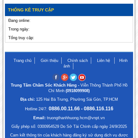
THỐNG KÊ TRUY CẬP
Đang online:
Trong ngày:
Tổng truy cập:
Trang chủ
Giới thiệu
Chính sách
Liên hệ
Hình
ảnh
Trung Tâm Chăm Sóc Khách Hàng -
Viễn Thông Thành Phố Hồ
Chí Minh
(0918099908)
Địa chỉ:
125 Hai Bà Trưng, Phường Sài Gòn, TP.HCM
0886.00.11.66 - 0886.116.116
Hotline 24/7:
Email:
truongthanhhuong.hcm@vnpt.vn
Giấy phép số: 0300954529 Do Sở Tài Chính cấp ngày 24/9/2025
Cam kết thông tin của khách hàng đăng ký sử dụng dịch vụ được