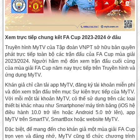
Xem trực tiếp chung kết FA Cup 2023-2024 ở đâu
Truyền hình MyTV
của Tập đoàn VNPT sở hữu bản quyền
phát trực tiếp toàn bộ các trận đấu của FA Cup mùa giải
2023/2024. Người hâm mộ đón xem trận đấu cuối cùng
của mùa giải FA Cup năm nay trực tiếp trên Truyền hình và
ứng dụng MyTV.
Khán giả chỉ cần tải app MyTV, đăng ký tài khoản miễn phí
và đón xem trận đấu trên mục Sự kiện trực tiếp của MyTV.
Với mỗi một tài khoản MyTV, có thể sử dụng trên các loại
thiết bị khác nhau như Smartphone/ máy tính bảng (iOS hệ
điều hành 10.0 trở lên hoặc Android 5.0 trở lên), app
MyTV trên SmartTV, SmartBox hoặc website MyTV.
Đặc biệt, để mang đến cho khán giả một mùa giải FA Cup
trọn vẹn và đáng nhớ, MyTV cũng tổ chức chương trình