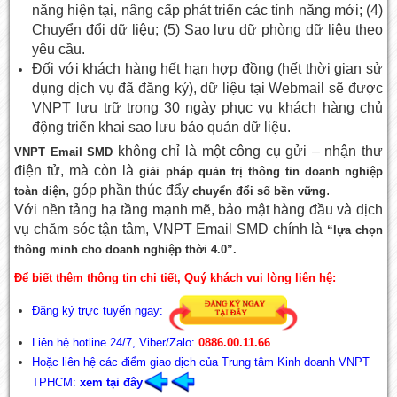
năng hiện tại, nâng cấp phát triển các tính năng mới; (4)
Chuyển đổi dữ liệu; (5) Sao lưu dữ phòng dữ liệu theo
yêu cầu.
Đối với khách hàng hết hạn hợp đồng (hết thời gian sử
dụng dịch vụ đã đăng ký), dữ liệu tại Webmail sẽ được
VNPT lưu trữ trong 30 ngày phục vụ khách hàng chủ
động triển khai sao lưu bảo quản dữ liệu.
không chỉ là một công cụ gửi – nhận thư
VNPT Email SMD
điện tử, mà còn là
giải pháp quản trị thông tin doanh nghiệp
, góp phần thúc đẩy
.
toàn diện
chuyển đổi số bền vững
Với nền tảng hạ tầng mạnh mẽ, bảo mật hàng đầu và dịch
vụ chăm sóc tận tâm, VNPT Email SMD chính là
“lựa chọn
thông minh cho doanh nghiệp thời 4.0”.
Để biết thêm thông tin chi tiết, Quý khách vui lòng liên hệ:
Đăng ký trực tuyến ngay:
Liên hệ hotline 24/7, Viber/Zalo:
0886.00.11.66
Hoặc liên hệ các điểm giao dịch của Trung tâm Kinh doanh VNPT
TPHCM:
xem tại đây