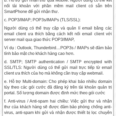
b. Hỗ trợ gửi nhận thư qua Mobile: Người dùng có thể kết
nối tài khoản với phần mềm mail client có sẵn trên
SmartPhone để gửi nhận thư.
c. POP3/IMAP; POP3s/IMAPs (TLS/SSL):
Người dùng có thể truy cập và quản lí email bằng các
email client ưa thích bằng cách kết nối email client với
server mail qua giao thức POP3/IMAP,
Ví dụ : Outlook, Thunderbird…POP3s / IMAPs sẽ đảm bảo
tính bảo mật cho khách hàng cao hơn.
d. SMTP; SMTP authentication / SMTP encrypted with
SSL/TLS: Người dùng có thể gửi mail trực tiếp từ email
client ưa thích của họ mà không cần truy cập webmail.
e. Hỗ trợ Multi-domain: Cho phép khai báo nhiều domain
tùy theo các gói cước đã đăng ký trên tài khoản quản trị
portal. Số lượng domain được định mức theo gói cước
f. Anti-virus / Anti-spam hai chiều: Việc gửi thư và nhận
thư của khách hàng sẽ được đảm bảo phòng chống anti-
virus, anti-spam khi gửi và nhận được thiết bị lọc chuyên