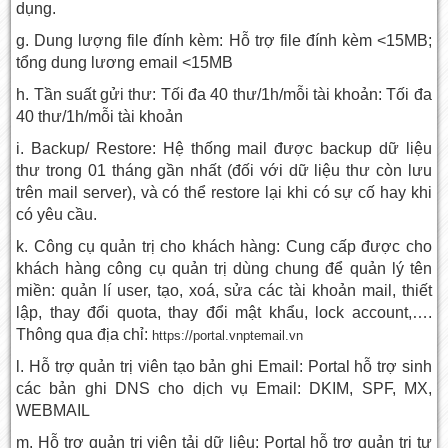
dụng.
g. Dung lượng file đính kèm: Hỗ trợ file đính kèm <15MB;
tổng dung lương email <15MB
h. Tần suất gửi thư: Tối đa 40 thư/1h/mỗi tài khoản: Tối đa
40 thư/1h/mỗi tài khoản
i. Backup/ Restore: Hệ thống mail được backup dữ liệu
thư trong 01 tháng gần nhất (đối với dữ liệu thư còn lưu
trên mail server), và có thể restore lại khi có sự cố hay khi
có yêu cầu.
k. Công cụ quản trị cho khách hàng: Cung cấp được cho
khách hàng công cụ quản trị dùng chung để quản lý tên
miền: quản lí user, tạo, xoá, sửa các tài khoản mail, thiết
lập, thay đổi quota, thay đổi mật khẩu, lock account,….
Thông qua địa chỉ:
https://portal.vnptemail.vn
l. Hỗ trợ quản trị viên tạo bản ghi Email: Portal hỗ trợ sinh
các bản ghi DNS cho dịch vụ Email: DKIM, SPF, MX,
WEBMAIL
m. Hỗ trợ quản trị viên tải dữ liệu: Portal hỗ trợ quản trị tự