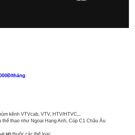
.000Đ/tháng
chùm kênh VTVcab, VTV, HTV/HTVC,..
đấu thể thao như Ngoại Hạng Anh, Cúp C1 Châu Âu
thuộc các thể loại:
ull HD