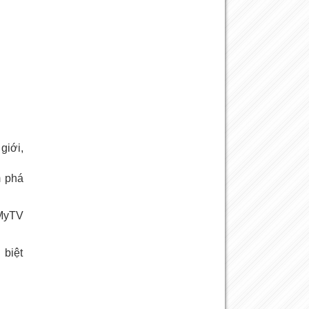
giới,
m phá
 MyTV
 biệt