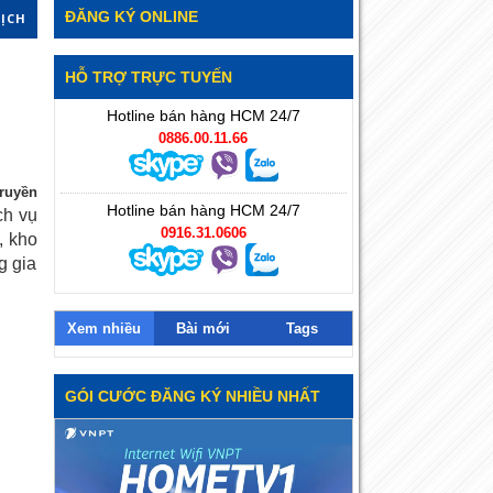
ĐĂNG KÝ ONLINE
DỊCH
HỖ TRỢ TRỰC TUYẾN
Hotline bán hàng HCM 24/7
0886.00.11.66
ruyền
Hotline bán hàng HCM 24/7
ch vụ
0916.31.0606
, kho
g gia
Xem nhiều
Bài mới
Tags
GÓI CƯỚC ĐĂNG KÝ NHIỀU NHẤT