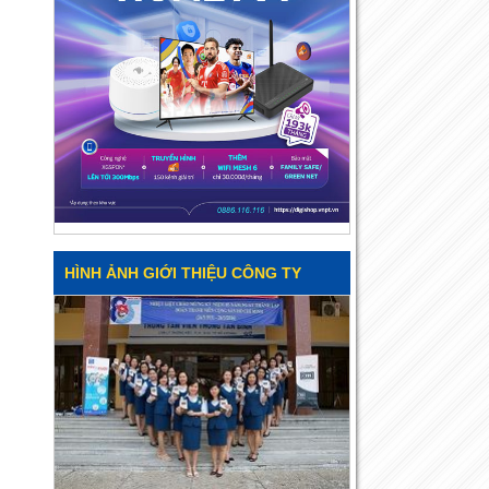
HÌNH ẢNH GIỚI THIỆU CÔNG TY