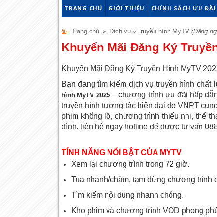
TRANG CHỦ
GIỚI THIỆU
CHÍNH SÁCH ƯU ĐÃI
Trang chủ
»
Dịch vụ
»
Truyền hình MyTV
(Đăng ng
Khuyến Mãi Đăng Ký Truyề
Khuyến Mãi Đăng Ký Truyền Hình MyTV 2025 
Bạn đang tìm kiếm dịch vụ truyền hình chất
– chương trình ưu đãi hấp dẫ
hình MyTV 2025
truyền hình tương tác hiện đại do VNPT cun
phim khổng lồ, chương trình thiếu nhi, thể th
đình. liên hệ ngay hotline để được tư vấn 0
TÍNH NĂNG NỔI BẬT CỦA MYTV
Xem lại chương trình trong 72 giờ.
Tua nhanh/chậm, tạm dừng chương trình đ
Tìm kiếm nội dung nhanh chóng.
Kho phim và chương trình VOD phong phú