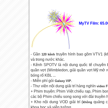
MyTV Film: 65.
- Gần
truyền hình bao gồm VTV1 (k
120 kênh
và trong nước khác.
- Kênh SPOTV là nội dung quốc tế chuyên bi
quần vợt (Wimbledon, giải quần vợt Mỹ mở r
bóng rổ KBL ...
- Miễn phí gói
.
Galaxy VIP
- Thư viện nội dung giải trí hàng nghìn
video F
+ Phim truyện: Phim Việt chiếu rạp, Phim bom
các bộ Phim chiếu song song với đài truyền 
+ Kho nội dung VOD giải trí (
quảng c
không
khoa học và viễn tưởng