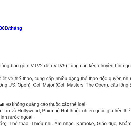
000Đ/tháng
hông bao gồm VTV2 đến VTV9) cùng các kênh truyền hình qu
ệt về thể thao, cung cấp nhiều dạng thể thao độc quyền như
ộng US. Open), Golf Major (Golf Masters, The Open), cầu lông
không quảng cáo thuộc các thể loại:
ull HD
 tấn và Hollywood, Phim bộ Hot thuộc nhiều quốc gia trên thế 
hình nước ngoài.
áo): Thể thao, Thiếu nhi, Âm nhạc, Karaoke, Giáo dục, Khá