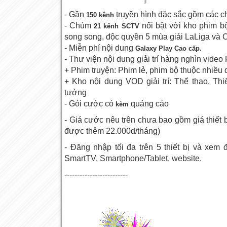
- Gần
truyền hình đặc sắc gồm các 
150 kênh
- Chùm
nổi bật với kho phim 
21 kênh SCTV
song song, độc quyền 5 mùa giải LaLiga và 
- Miễn phí nội dung
Galaxy Play Cao cấp.
- Thư viện nội dung giải trí hàng nghìn video 
+ Phim truyện: Phim lẻ, phim bộ thuộc nhiều q
+ Kho nội dung VOD giải trí: Thể thao, Th
tưởng
- Gói cước có
quảng cáo
kèm
- Giá cước nêu trên chưa bao gồm giá thiết b
được thêm 22.000d/tháng)
- Đăng nhập tối đa trên 5 thiết bị và xem đ
SmartTV, Smartphone/Tablet, website.
-------------------------