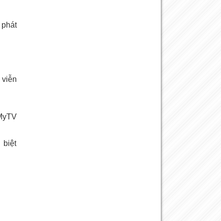
 phát
 viễn
 MyTV
 biệt