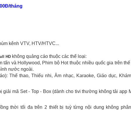
000Đ/tháng
chùm kênh VTV, HTV/HTVC...
không quảng cáo thuộc các thể loại:
ull HD
 tấn và Hollywood, Phim bộ Hot thuộc nhiều quốc gia trên thế 
hình nước ngoài.
áo): Thể thao, Thiếu nhi, Âm nhạc, Karaoke, Giáo dục, Khá
ị giải mã Set - Top - Box (dành cho tivi thường không tải app
ồng thời tối đa trên 2 thiết bị tuỳ từng nội dung không phân