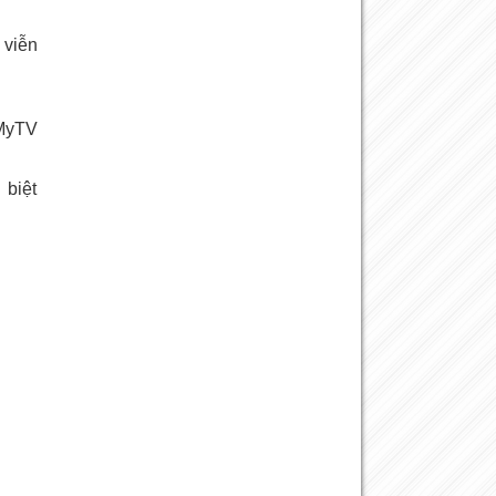
 viễn
 MyTV
 biệt