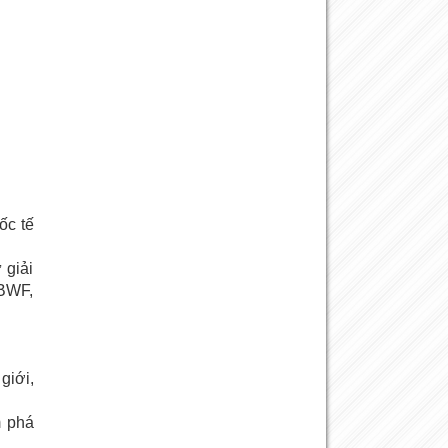
ốc tế
 giải
 BWF,
giới,
m phá