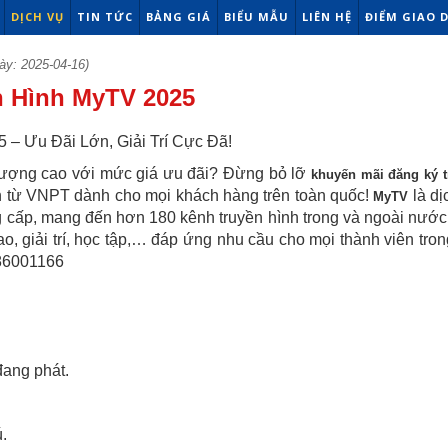
DỊCH VỤ
TIN TỨC
BẢNG GIÁ
BIỂU MẪU
LIÊN HỆ
ĐIỂM GIAO 
ày: 2025-04-16)
n Hình MyTV 2025
– Ưu Đãi Lớn, Giải Trí Cực Đã!
 lượng cao với mức giá ưu đãi? Đừng bỏ lỡ
khuyến mãi đăng ký t
n từ VNPT dành cho mọi khách hàng trên toàn quốc!
là dị
MyTV
g cấp, mang đến hơn 180 kênh truyền hình trong và ngoài nước
ao, giải trí, học tập,… đáp ứng nhu cầu cho mọi thành viên tron
886001166
ang phát.
.