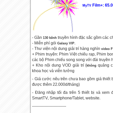
Film+: 65.
MyTV
- Gần
truyền hình đặc sắc gồm các 
130 kênh
- Miễn phí gói
.
Galaxy VIP
- Thư viện nội dung giải trí hàng nghìn
video F
+ Phim truyện: Phim Việt chiếu rạp, Phim bom
các bộ Phim chiếu song song với đài truyền 
+ Kho nội dung VOD giải trí (
quảng c
không
khoa học và viễn tưởng
- Giá cước nêu trên chưa bao gồm giá thiết b
được thêm 22.000d/tháng)
- Đăng nhập tối đa trên 5 thiết bị và xem đ
SmartTV, Smartphone/Tablet, website.
---------------------------