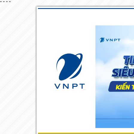
"
"
"
"