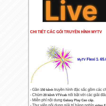
CHI TIẾT CÁC GÓI TRUYỀN HÌNH MYTV
Flexi 1
65
MyTV
:
- Gần
truyền hình đặc sắc gồm các 
150 kênh
- Chùm
nổi bật với các giải 
20 kênh VTVcab
- Miễn phí nội dung
.
Galaxy Play Cao cấp
- Thư viện nội dung giải trí hàng nghìn
video F