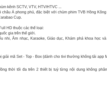
chùm kênh SCTV, VTV, HTV/HTVC ...
bộ châu Á phong phú, đặc biệt với chùm phim TVB Hồng Kông
Carabao Cup.
Full HD thuộc các thể loại:
uốc gia trên thế giới.
iếu nhi, Âm nhạc, Karaoke, Giáo dục, Khám phá khoa học và
ị giải mã Set - Top - Box (dành cho tivi thường không tải app
ồng thời tối đa trên 2 thiết bị tuỳ từng nội dung không phân