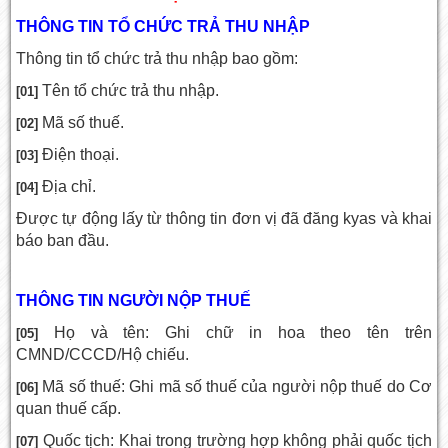
THÔNG TIN TỔ CHỨC TRẢ THU NHẬP
Thông tin tổ chức trả thu nhập bao gồm:
Tên tổ chức trả thu nhập.
[01]
Mã số thuế.
[02]
Điện thoại.
[03]
Địa chỉ.
[04]
Được tự động lấy từ thông tin đơn vị đã đăng kyas và khai
báo ban đầu.
THÔNG TIN NGƯỜI NỘP THUẾ
Họ và tên: Ghi chữ in hoa theo tên trên
[05]
CMND/CCCD/Hộ chiếu.
Mã số thuế: Ghi mã số thuế của người nộp thuế do Cơ
[06]
quan thuế cấp.
Quốc tịch: Khai trong trường hợp không phải quốc tịch
[07]