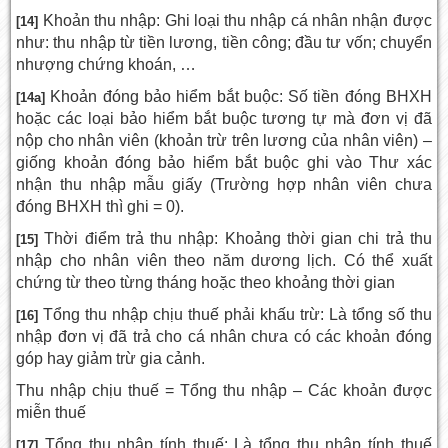
Khoản thu nhập: Ghi loại thu nhập cá nhân nhận được
[14]
như: thu nhập từ tiền lương, tiền công; đầu tư vốn; chuyển
nhượng chứng khoán, …
Khoản đóng bảo hiểm bắt buộc: Số tiền đóng BHXH
[14a]
hoặc các loại bảo hiểm bắt buộc tương tự mà đơn vị đã
nộp cho nhân viên (khoản trừ trên lương của nhân viên) –
giống khoản đóng bảo hiểm bắt buộc ghi vào Thư xác
nhận thu nhập mẫu giấy (Trường hợp nhân viên chưa
đóng BHXH thì ghi = 0).
Thời điểm trả thu nhập: Khoảng thời gian chi trả thu
[15]
nhập cho nhân viên theo năm dương lịch. Có thể xuất
chứng từ theo từng tháng hoặc theo khoảng thời gian
Tổng thu nhập chịu thuế phải khấu trừ: Là tổng số thu
[16]
nhập đơn vị đã trả cho cá nhân chưa có các khoản đóng
góp hay giảm trừ gia cảnh.
Thu nhập chịu thuế = Tổng thu nhập – Các khoản được
miễn thuế
Tổng thu nhập tính thuế: Là tổng thu nhập tính thuế
[17]