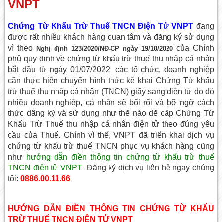
VNPT
Chứng Từ Khấu Trừ Thuế TNCN Điện Tử VNPT
đang
được rất nhiều khách hàng quan tâm và đăng ký sử dụng
vì theo
của Chính
Nghị định
123/2020/NĐ-CP ngày 19/10/2020
phủ quy định về chứng từ khấu trừ thuế thu nhập cá nhân
bắt đầu từ ngày 01/07/2022, các tổ chức, doanh nghiệp
cần thực hiện chuyển hình thức kê khai Chứng Từ khấu
trừ thuế thu nhập cá nhân (TNCN) giấy sang điện tử do đó
nhiều doanh nghiệp, cá nhân sẽ bối rối và bỡ ngỡ cách
thức đăng ký và sử dụng như thế nào để cấp Chứng Từ
Khấu Trừ Thuế thu nhập cá nhân điện tử theo đúng yêu
cầu của Thuế. Chính vì thế, VNPT đã triển khai dịch vụ
chứng từ khấu trừ thuế TNCN phục vụ khách hàng cũng
như
hướng dẫn điền thông tin chứng từ khấu trừ thuế
TNCN điện tử VNPT
Đăng ký dịch vụ liên hệ ngay chúng
.
tôi:
0886.00.11.66
.
HƯỚNG DẪN ĐIỀN THÔNG TIN CHỨNG TỪ KHẤU
TRỪ THUẾ TNCN ĐIỆN TỬ VNPT