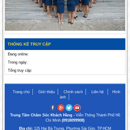
THỐNG KÊ TRUY CẬP
Đang online:
Trong ngày:
Tổng truy cập:
Trang chủ
Giới thiệu
Chính sách
Liên hệ
Hình
ảnh
Trung Tâm Chăm Sóc Khách Hàng -
Viễn Thông Thành Phố Hồ
Chí Minh
(0918099908)
Địa chỉ:
125 Hai Bà Trưng, Phường Sài Gòn, TP.HCM