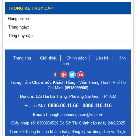
THỐNG KÊ TRUY CẬP
Đang online:
Trong ngày:
Tổng truy cập:
Trang chủ
Giới thiệu
Chính sách
Liên hệ
Hình
ảnh
Trung Tâm Chăm Sóc Khách Hàng -
Viễn Thông Thành Phố Hồ
Chí Minh
(0918099908)
Địa chỉ:
125 Hai Bà Trưng, Phường Sài Gòn, TP.HCM
0886.00.11.66 - 0886.116.116
Hotline 24/7:
Email:
truongthanhhuong.hcm@vnpt.vn
Giấy phép số: 0300954529 Do Sở Tài Chính cấp ngày 24/9/2025
Cam kết thông tin của khách hàng đăng ký sử dụng dịch vụ được