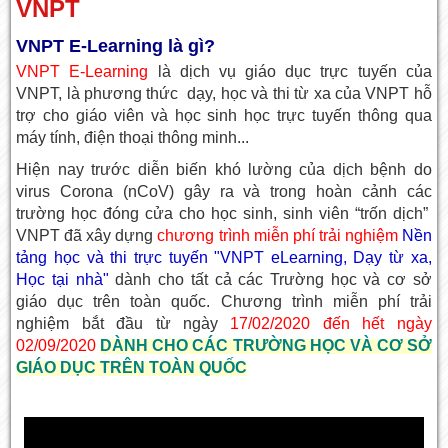
VNPT
VNPT E-Learning là gì?
VNPT E-Learning
là dịch vụ giáo dục trực tuyến của
VNPT, là phương thức dạy, học và thi từ xa của VNPT hỗ
trợ cho giáo viên và học sinh học trực tuyến thông qua
máy tính, điện thoại thông minh...
Hiện nay trước diễn biến khó lường của dịch bệnh do
virus Corona (nCoV) gây ra và trong hoàn cảnh các
trường học đóng cửa cho học sinh, sinh viên “trốn dịch”
VNPT đã xây dựng
chương trình miễn phí trải nghiệm
Nền
tảng học và thi trực tuyến "VNPT eLearning, Dạy từ xa,
Học tại nhà"
dành cho tất cả các Trường học và cơ sở
giáo dục trên toàn quốc. Chương trình miễn phí trải
nghiệm bắt đầu từ ngày
17/02/2020 đến hết ngày
02/09/2020
DÀNH CHO CÁC TRƯỜNG HỌC VÀ CƠ SỞ
GIÁO DỤC TRÊN TOÀN QUỐC