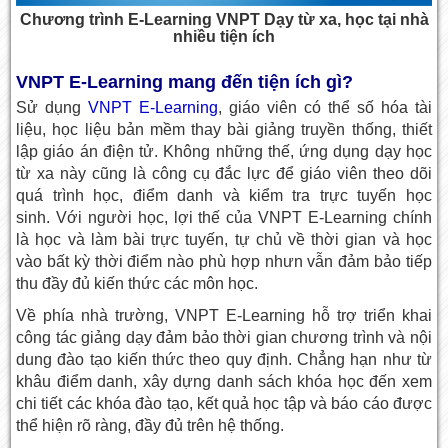
Chương trình E-Learning VNPT Dạy từ xa, học tại nhà
nhiều tiện ích
VNPT E-Learning mang đến tiện ích gì?
Sử dụng
VNPT E-Learning
, giáo viên có thể số hóa tài
liệu, học liệu bản mềm thay bài giảng truyền thống, thiết
lập giáo án điện tử. Không những thế, ứng dụng dạy học
từ xa này cũng là công cụ đắc lực để giáo viên theo dõi
quá trình học, điểm danh và kiểm tra trực tuyến học
sinh. Với người học, lợi thế của VNPT E-Learning chính
là học và làm bài trực tuyến, tự chủ về thời gian và học
vào bất kỳ thời điểm nào phù hợp nhưn vẫn đảm bảo tiếp
thu đầy đủ kiến thức các môn học.
Về phía nhà trường, VNPT E-Learning hỗ trợ triển khai
công tác giảng dạy đảm bảo thời gian chương trình và nội
dung đào tạo kiến thức theo quy định. Chẳng hạn như từ
khâu điểm danh, xây dựng danh sách khóa học đến xem
chi tiết các khóa đào tạo, kết quả học tập và báo cáo được
thể hiện rõ ràng, đầy đủ trên hệ thống.