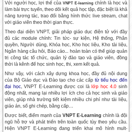
Với người học, lợi thế của
chính là học và
VNPT E-learning
làm bài trực tuyến, theo dõi kết quả học tập, đặc biệt là khả
năng tương tác, trao đổi bằng hình thức live stream, chat
với giáo viên theo thời gian thực.
Theo đại diện VNPT, giải pháp giáo dục điện tử với đầy
đủ các module chính: Tin tức- sự kiện, Hệ thống, Phân
quyền, Người dùng, Khóa học, Kho học liệu, Kho tài liệu,
Ngân hàng câu hỏi, Báo cáo... hoàn toàn có thể giúp quản
trị công tác tổ chức, quản lý đào tạo và giáo viên, đồng
thời là kênh để học sinh học, thi, xem kết quả.
Như vậy, với cách xây dựng khoa học, đầy đủ nội dung
của Bộ Giáo dục và Đào tạo cho các cấp
từ tiểu học đến
đại học
, VNPT E-Learning được coi là
lớp học 4.0
sinh
động nhất, mang lại nhiều lợi ích cho cả học sinh và giáo
viên, giúp nhà trường tiết kiệm nhiều chi phí như tài liệu,
giáo án, sổ ghi chép, bằng cấp…
Được biết, điểm mạnh của
VNPT E-Learning
chính là đội
ngũ hỗ trợ và phát triển trên toàn quốc tùy theo yêu cầu.
Hiện VNPT E-Learning đang triển khai mô hình mult-