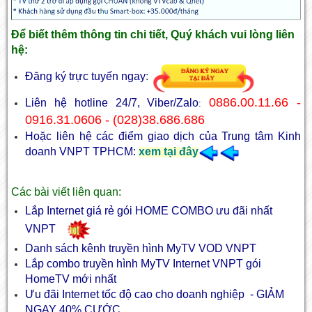
Để biết thêm thông tin chi tiết, Quý khách vui lòng liên
hệ:
Đăng ký trực tuyến ngay
:
0886.00.11.66 -
Liên hệ hotline 24/7, Viber/Zalo
:
0916.31.0606 - (028)38.686.686
Hoặc liên hệ các điểm giao dịch của Trung tâm Kinh
doanh VNPT TPHCM:
xem tại đây
Các bài viết liên quan:
Lắp Internet giá rẻ gói HOME COMBO ưu đãi nhất
VNPT
Danh sách kênh truyền hình MyTV VOD VNPT
Lắp combo truyền hình MyTV Internet
VNPT gói
HomeTV mới nhất
Ưu đãi
Internet tốc độ cao cho doanh nghiệp
- GIẢM
NGAY 40% CƯỚC