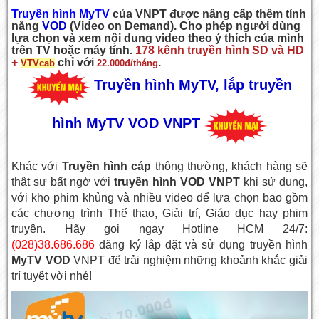
Truyền hình MyTV
của VNPT được nâng cấp thêm tính
năng
VOD
(Video on Demand). Cho phép người dùng
lựa chọn và xem nội dung video theo ý thích của mình
trên TV hoặc máy tính.
178 kênh truyền hình SD và HD
+
chỉ với
.
VTVcab
22.000đ/tháng
Truyền hình MyTV, lắp truyền
hình MyTV VOD VNPT
Khác với
Truyền hình cáp
thông thường, khách hàng sẽ
thật sự bất ngờ với
truyền hình VOD VNPT
khi sử dụng,
với kho phim khủng và nhiều video để lựa chọn bao gồm
các chương trình Thể thao, Giải trí, Giáo dục hay phim
truyện. Hãy gọi
ngay Hotline HCM 24/7:
(028)38.686.686
đăng ký lắp đặt và sử dụng truyền hình
MyTV VOD
VNPT để trải nghiệm những khoảnh khắc giải
trí tuyệt vời nhé!