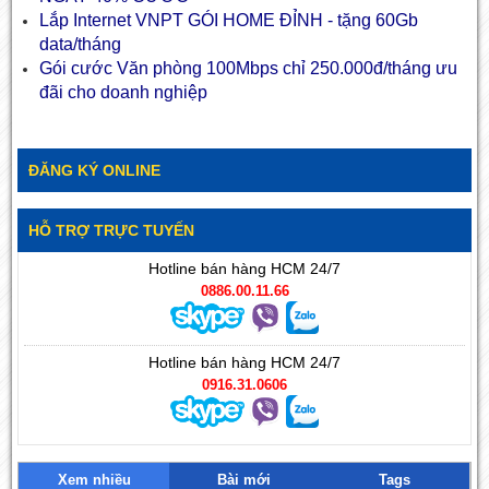
Lắp Internet VNPT
GÓI HOME ĐỈNH - tặng 60Gb
data/tháng
Gói cước Văn phòng
100Mbps chỉ 250.000đ/tháng ưu
đãi cho doanh nghiệp
ĐĂNG KÝ ONLINE
HỖ TRỢ TRỰC TUYẾN
Hotline bán hàng HCM 24/7
0886.00.11.66
Hotline bán hàng HCM 24/7
0916.31.0606
Xem nhiều
Bài mới
Tags