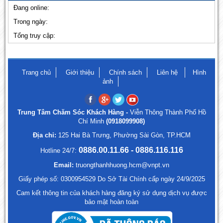
Đang online:
Trong ngày:
Tổng truy cập:
Trang chủ
Giới thiệu
Chính sách
Liên hệ
Hình
ảnh
Trung Tâm Chăm Sóc Khách Hàng -
Viễn Thông Thành Phố Hồ
Chí Minh
(0918099908)
Địa chỉ:
125 Hai Bà Trưng, Phường Sài Gòn, TP.HCM
0886.00.11.66 - 0886.116.116
Hotline 24/7:
Email:
truongthanhhuong.hcm@vnpt.vn
Giấy phép số: 0300954529 Do Sở Tài Chính cấp ngày 24/9/2025
Cam kết thông tin của khách hàng đăng ký sử dụng dịch vụ được
bảo mật hoàn toàn