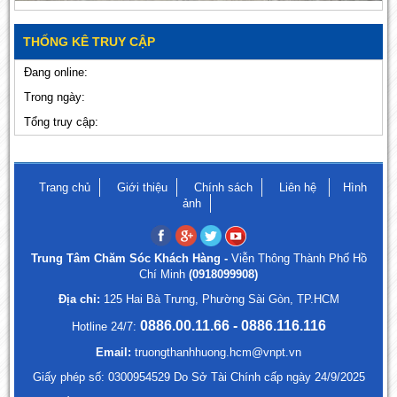
THỐNG KÊ TRUY CẬP
Đang online:
Trong ngày:
Tổng truy cập:
Trang chủ
Giới thiệu
Chính sách
Liên hệ
Hình
ảnh
Trung Tâm Chăm Sóc Khách Hàng -
Viễn Thông Thành Phố Hồ
Chí Minh
(0918099908)
Địa chỉ:
125 Hai Bà Trưng, Phường Sài Gòn, TP.HCM
0886.00.11.66 - 0886.116.116
Hotline 24/7:
Email:
truongthanhhuong.hcm@vnpt.vn
Giấy phép số: 0300954529 Do Sở Tài Chính cấp ngày 24/9/2025