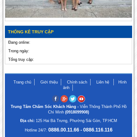
THỐNG KÊ TRUY CẬP
Đang online:
Trong ngày:
Tổng truy cập:
Trang chủ
Giới thiệu
Chính sách
Liên hệ
Hình
ảnh
Trung Tâm Chăm Sóc Khách Hàng -
Viễn Thông Thành Phố Hồ
Chí Minh
(0918099908)
Địa chỉ:
125 Hai Bà Trưng, Phường Sài Gòn, TP.HCM
0886.00.11.66 - 0886.116.116
Hotline 24/7: