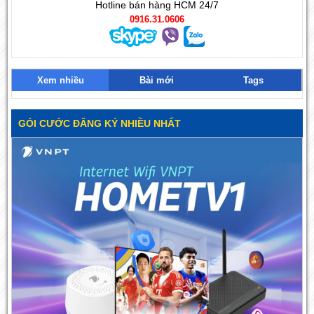
Hotline bán hàng HCM 24/7
0916.31.0606
Xem nhiều
Bài mới
Tags
GÓI CƯỚC ĐĂNG KÝ NHIỀU NHẤT