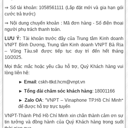
⇒ Số tài khoản: 1058561111 (Lắp đặt mới và gia hạn gói
cước trả trước)
⇒ Nội dung chuyển khoản : Mã đơn hàng - Số điện thoại
người phụ trách thanh toán.
LƯU Ý:
Tài khoản trước đây của Trung tâm Kinh doanh
VNPT Bình Dương, Trung tâm Kinh doanh VNPT Bà Rịa
– Vũng Tàu.sẽ được tiếp tục duy trì đến hết tháng
10/2025.
Mọi thắc mắc hoặc yêu cầu hỗ trợ, Quý Khách hàng vui
lòng liên hệ:
► Email
: cskh-ttkd.hcm@vnpt.vn
► Tổng đài chăm sóc khách hàng
: 18001166
► Zalo OA
: “VNPT – Vinaphone TP.Hồ Chí Minh
”
để được hỗ trợ trực tuyến
VNPT-Thành Phố Hồ Chí Minh
xin chân thành cảm ơn sự
tin tưởng và đồng hành của Quý Khách hàng trong suốt