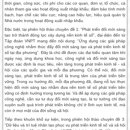
thời gian, công sức, chi phí cho các cơ quan, đơn vị, tổ chức, cá
nhân tham gia vào hoạt động xuất nhập khẩu; đảm bảo tính minh
bạch, hạn chế các tiêu cực, nâng cao hiệu lực, hiệu quả quản lý
Nhà nước trong hoạt động xuất nhập khẩu.
Đặc biệt, tại phiên hội thảo chuyên đề 1: “Phát triển đổi mới sáng
tạo trở thành động lực xây dựng nền kinh tế số”, đại diện đến từ
Tập đoàn VNPT mang đến nội dung: “Ứng dụng các giải pháp
công nghệ nhằm thúc đẩy đổi mới sáng tạo và phát triển kinh tế
số tại địa phương”. Đây là chủ đề được các đại biểu quan tâm khi
ngày nay, ứng dụng khoa học, công nghệ và đổi mới sáng tạo
được xác định là mục tiêu, nền tảng trong phát triển kinh tế - xã
hội của các quốc gia và mỗi địa phương. Có thể nói, đổi mới
sáng tạo, phát triển kinh tế số là trung tâm của phát triển bền
vững. Trong xu hướng đó, mỗi địa phương đã, đang nỗ lực thực
hiện đổi mới sáng tạo nhằm đưa nền kinh tế số phát triển bền
vững có định hướng trong tương lai. Và để áp dụng các giải pháp
công nghệ, cần sự tư duy đổi mới sáng tạo, là tư tưởng chỉ đạo
xuyên suốt quá trình phát triển không chỉ ở lĩnh vực kinh tế, mà
còn ở mọi mặt của đời sống xã hội.
Tiếp theo khuôn khổ sự kiện, trong phiên hội thảo chuyên đề 3:
“Dữ liệu và trí tuệ nhân tạo phục vụ phát triển kinh tế số và xã hội