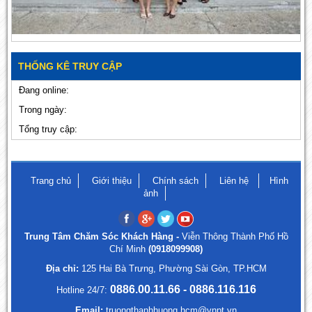
THỐNG KÊ TRUY CẬP
Đang online:
Trong ngày:
Tổng truy cập:
Trang chủ
Giới thiệu
Chính sách
Liên hệ
Hình
ảnh
Trung Tâm Chăm Sóc Khách Hàng -
Viễn Thông Thành Phố Hồ
Chí Minh
(0918099908)
Địa chỉ:
125 Hai Bà Trưng, Phường Sài Gòn, TP.HCM
0886.00.11.66 - 0886.116.116
Hotline 24/7:
Email:
truongthanhhuong.hcm@vnpt.vn