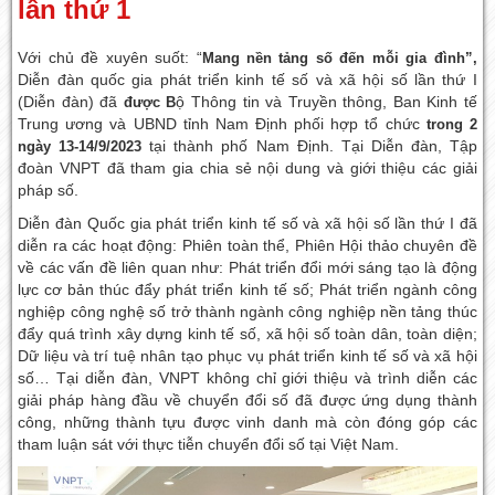
lần thứ 1
Với chủ đề xuyên suốt: “
Mang nền tảng số đến mỗi gia đình
”,
Diễn đàn quốc gia phát triển kinh tế số và xã hội số lần thứ I
(Diễn đàn) đã
ộ Thông tin và Truyền thông, Ban Kinh tế
được B
Trung ương và UBND tỉnh Nam Định phối hợp tổ chức
trong 2
tại thành phố Nam Định. Tại Diễn đàn, Tập
ngày 13-14/9/2023
đoàn VNPT đã tham gia chia sẻ nội dung và giới thiệu các giải
pháp số.
Diễn đàn Quốc gia phát triển kinh tế số và xã hội số lần thứ I đã
diễn ra các hoạt động: Phiên toàn thể, Phiên Hội thảo chuyên đề
về các vấn đề liên quan như: Phát triển đổi mới sáng tạo là động
lực cơ bản thúc đẩy phát triển kinh tế số; Phát triển ngành công
nghiệp công nghệ số trở thành ngành công nghiệp nền tảng thúc
đẩy quá trình xây dựng kinh tế số, xã hội số toàn dân, toàn diện;
Dữ liệu và trí tuệ nhân tạo phục vụ phát triển kinh tế số và xã hội
số… Tại diễn đàn, VNPT không chỉ giới thiệu và trình diễn các
giải pháp hàng đầu về chuyển đổi số đã được ứng dụng thành
công, những thành tựu được vinh danh mà còn đóng góp các
tham luận sát với thực tiễn chuyển đổi số tại Việt Nam.