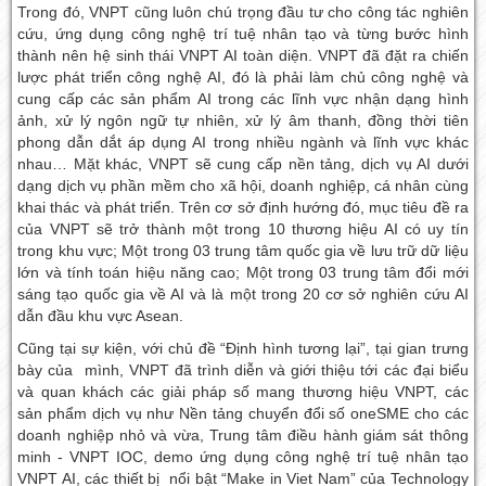
Trong đó, VNPT cũng luôn chú trọng đầu tư cho công tác nghiên
cứu, ứng dụng công nghệ trí tuệ nhân tạo và từng bước hình
thành nên hệ sinh thái VNPT AI toàn diện. VNPT đã đặt ra chiến
lược phát triển công nghệ AI, đó là phải làm chủ công nghệ và
cung cấp các sản phẩm AI trong các lĩnh vực nhận dạng hình
ảnh, xử lý ngôn ngữ tự nhiên, xử lý âm thanh, đồng thời tiên
phong dẫn dắt áp dụng AI trong nhiều ngành và lĩnh vực khác
nhau… Mặt khác, VNPT sẽ cung cấp nền tảng, dịch vụ AI dưới
dạng dịch vụ phần mềm cho xã hội, doanh nghiệp, cá nhân cùng
khai thác và phát triển. Trên cơ sở định hướng đó, mục tiêu đề ra
của VNPT sẽ trở thành một trong 10 thương hiệu AI có uy tín
trong khu vực; Một trong 03 trung tâm quốc gia về lưu trữ dữ liệu
lớn và tính toán hiệu năng cao; Một trong 03 trung tâm đổi mới
sáng tạo quốc gia về AI và là một trong 20 cơ sở nghiên cứu AI
dẫn đầu khu vực Asean.
Cũng tại sự kiện, với chủ đề “Định hình tương lại”, tại gian trưng
bày của mình, VNPT đã trình diễn và giới thiệu tới các đại biểu
và quan khách các giải pháp số mang thương hiệu VNPT, các
sản phẩm dịch vụ như Nền tảng chuyển đổi số oneSME cho các
doanh nghiệp nhỏ và vừa, Trung tâm điều hành giám sát thông
minh - VNPT IOC, demo ứng dụng công nghệ trí tuệ nhân tạo
VNPT AI, các thiết bị nổi bật “Make in Viet Nam” của Technology