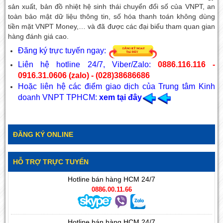
sản xuất, bản đồ nhiệt hệ sinh thái chuyển đổi số của VNPT, an
toàn bảo mật dữ liệu thông tin, số hóa thanh toán không dùng
tiền mặt VNPT Money,… và đã được các đại biểu tham quan gian
hàng đánh giá cao.
Đăng ký trực tuyến ngay:
Liên hệ hotline 24/7, Viber/Zalo:
0886.116.116 -
0916.31.0606 (zalo) - (028)38686686
Hoặc liên hệ các điểm giao dịch của Trung tâm Kinh
doanh VNPT TPHCM:
xem tại đây
ĐĂNG KÝ ONLINE
HỖ TRỢ TRỰC TUYẾN
Hotline bán hàng HCM 24/7
0886.00.11.66
Hotline bán hàng HCM 24/7