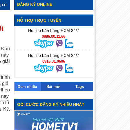
ĐĂNG KÝ ONLINE
DỊCH
HỖ TRỢ TRỰC TUYẾN
ổi
Hotline bán hàng HCM 24/7
0886.00.11.66
à Đầu
 này,
Hotline bán hàng HCM 24/7
 giải
0916.31.0606
trình
 giải
Xem nhiều
Bài mới
Tags
 theo
 nay,
ến từ
GÓI CƯỚC ĐĂNG KÝ NHIỀU NHẤT
a Kỳ,