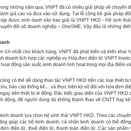
rong những năm qua, VNPT đã có nhiều giải pháp về chuyển đ
nh giá cao và đưa vào sử dụng. Tại lễ công bố giải pháp đổ
háp được vinh danh vào trao giải là VNPT HKD - Hệ sinh thá
chuyển đổi số doanh nghiệp – OneSME. Vậy đâu là những điể
doanh
 ích nhất cho khách hàng, VNPT đã phát triển và triển khai
h doanh tích hợp các nghiệp vụ Hóa đơn điện tử VNPT Invoic
ụ hoạt động sản xuất, kinh doanh linh hoạt trong mọi địa điểm và
ũng có thể dễ dàng thao tác VNPT HKD trên các loại thiết bị 
a cứu, báo cáo thống kê… và thực hiện ký số đối với hóa đơn điệ
gay trên thiết bị di động. Đặc biệt, giao diện của VNPT HKD
sinh động, để người dùng dù không thành thạo về CNTT hay kế
ộ kinh doanh lựa chọn hệ sinh thái VNPT HKD. Theo các chuyên
 năng giúp các hộ kinh doanh, cá nhân kinh doanh có thể đồng
 đơn điện tử, thuế điện tử, thanh toán điện tử. Các sản phẩm 