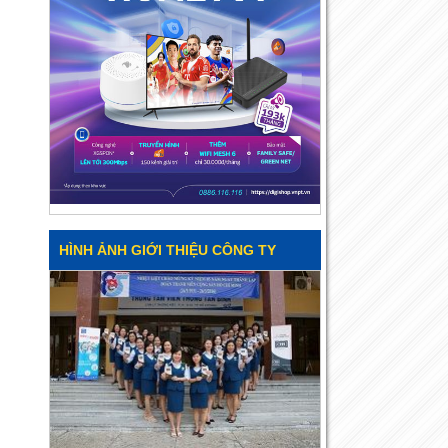
HÌNH ẢNH GIỚI THIỆU CÔNG TY