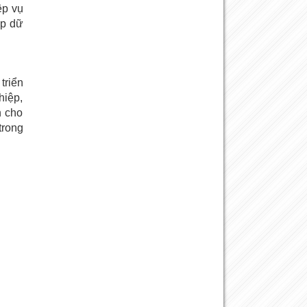
ệp vụ
ập dữ
triển
hiệp,
n cho
trong