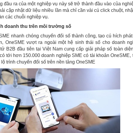
đầu ra của một nghiệp vụ này sẽ trở thành đầu vào của nghi
ải cập nhật dữ liệu nhiều lần mà chỉ cần vài cú click chuột, nh
àn các chuỗi nghiệp vụ.
h doanh thu trên môi trường số
SME nhanh chóng chuyển đổi số thành công, tạo cú hích phát 
ển, OneSME vượt ra ngoài một hệ sinh thái số cho doanh ng
ử B2B đầu tiên tại Việt Nam cung cấp giải pháp số toàn diệ
 có tới hơn 150.000 doanh nghiệp SME có tài khoản OneSME, 
lộ trình chuyển đổi số trên nền tảng OneSME