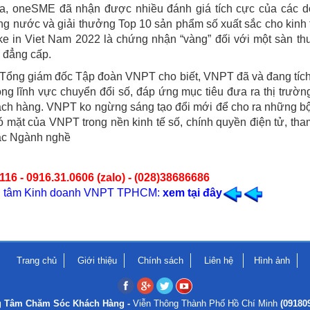
qua, oneSME đã nhận được nhiều đánh giá tích cực của các 
ong nước và giải thưởng Top 10 sản phẩm số xuất sắc cho kinh 
e in Viet Nam 2022 là chứng nhận “vàng” đối với một sàn t
 đẳng cấp.
hó Tổng giám đốc Tập đoàn VNPT cho biết, VNPT đã và đang tíc
rong lĩnh vực chuyển đổi số, đáp ứng mục tiêu đưa ra thị trườn
ách hàng. VNPT ko ngừng sáng tạo đổi mới để cho ra những bộ
ó mặt của VNPT trong nền kinh tế số, chính quyền điện tử, tha
các Ngành nghề
116 - 0916.31.0606 (zalo) - (028)38686686
ung tâm Kinh doanh VNPT TPHCM:
xem tại đây
Trang chủ
Giới thiệu
Chính sách
Liên hệ
Hình ảnh
g Tâm Chăm Sóc Khách Hàng -
Viễn Thông Thành Phố Hồ Chí Minh
(09180