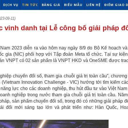
DỊCH VỤ
TIN TỨC
BẢNG GIÁ
BIỂU MẪU
LIÊN HỆ
ĐIỂM GIAO 
23-09-11)
inh danh tại Lễ công bố giải pháp đ
ệt Nam 2023 diễn ra vào hôm nay ngày 8/9 do Bộ Kế hoạch v
ốc gia (NIC) phối hợp với Tập đoàn Meta tổ chức. Tại sự kiện
 đoàn VNPT có 02 sản phẩm là VNPT HKD và OneSME được trao
iệp chuyển đổi số, tham gia chuỗi giá trị toàn cầu”, chương 
Vietnam Innovation Challenge - VIC) hướng tới tìm kiếm các
năng lực cho các doanh nghiệp, thu hút đầu tư vào Việt Nam
anh nghiệp trong nước tham gia chuỗi giá trị toàn cầu. Năm
 pháp, sản phẩm chuyển đổi số, trong đó có những giải pháp đ
hái đổi mới sáng tạo lớn và phát triển như: Hàn Quốc, Ho