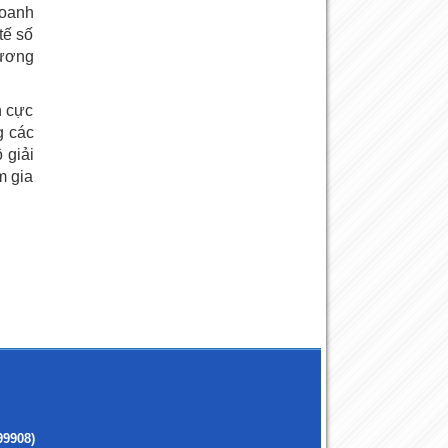
doanh
tế số
hương
h cực
g các
 giải
m gia
99908)