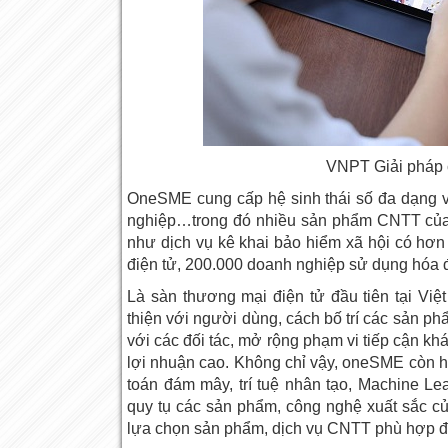
VNPT Giải pháp 
OneSME cung cấp hệ sinh thái số đa dạng vớ
nghiệp…trong đó nhiều sản phẩm CNTT củ
như dịch vụ kê khai bảo hiểm xã hội có hơ
điện tử, 200.000 doanh nghiệp sử dụng hóa đ
Là sàn thương mại điện tử đầu tiên tại Vi
thiện với người dùng, cách bố trí các sản ph
với các đối tác, mở rộng phạm vi tiếp cận kh
lợi nhuận cao. Không chỉ vậy, oneSME còn hội
toán đám mây, trí tuệ nhân tạo, Machine 
quy tụ các sản phẩm, công nghệ xuất sắc củ
lựa chọn sản phẩm, dịch vụ CNTT phù hợp để 