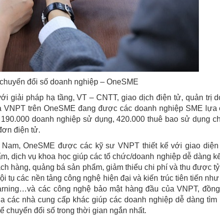
chuyển đổi số doanh nghiệp – OneSME
i giải pháp hạ tầng, VT – CNTT, giao dịch điện tử, quản trị 
a VNPT trên OneSME đang được các doanh nghiệp SME lựa
n 190.000 doanh nghiệp sử dụng, 420.000 thuê bao sử dụng c
ơn điện tử.
ệt Nam, OneSME được các kỹ sư VNPT thiết kế với giao diện
ẩm, dịch vụ khoa học giúp các tổ chức/doanh nghiệp dễ dàng kế
ách hàng, quảng bá sản phẩm, giảm thiểu chi phí và thu được tỷ
 tụ các nền tảng công nghệ hiện đại và kiến trúc tiên tiến như
Learning…và các công nghệ bảo mật hàng đầu của VNPT, đồng
a các nhà cung cấp khác giúp các doanh nghiệp dễ dàng tìm 
chuyển đổi số trong thời gian ngắn nhất.