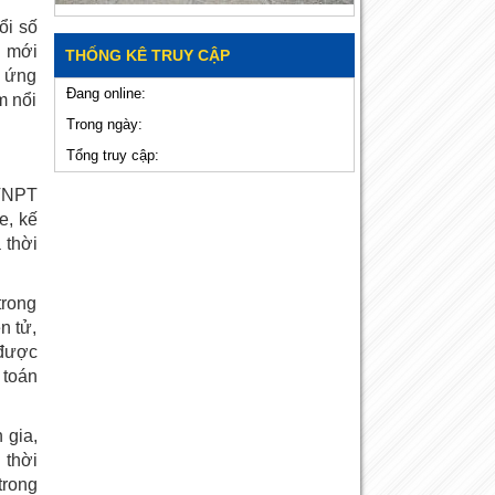
ổi số
i mới
THỐNG KÊ TRUY CẬP
i ứng
Đang online:
m nổi
Trong ngày:
Tổng truy cập:
 VNPT
e, kế
 thời
trong
n tử,
 được
 toán
 gia,
 thời
trong