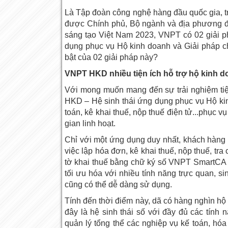
Là Tập đoàn công nghệ hàng đầu quốc gia, t
được Chính phủ, Bộ ngành và địa phương đá
sáng tạo Việt Nam 2023, VNPT có 02 giải p
dụng phục vụ Hộ kinh doanh và Giải pháp 
bật của 02 giải pháp này?
VNPT HKD nhiều tiện ích hỗ trợ hộ kinh 
Với mong muốn mang đến sự trải nghiệm tiện
HKD – Hệ sinh thái ứng dụng phục vụ Hộ kin
toán, kê khai thuế, nộp thuế điện tử...phục v
gian linh hoạt.
Chỉ với một ứng dụng duy nhất, khách hàng c
việc lập hóa đơn, kê khai thuế, nộp thuế, tr
tờ khai thuế bằng chữ ký số VNPT SmartCA n
tối ưu hóa với nhiều tính năng trực quan, 
cũng có thể dễ dàng sử dụng.
Tính đến thời điểm này, dã có hàng nghìn h
đây là hệ sinh thái số với đầy đủ các tính
quản lý tổng thể các nghiệp vụ kế toán, hóa