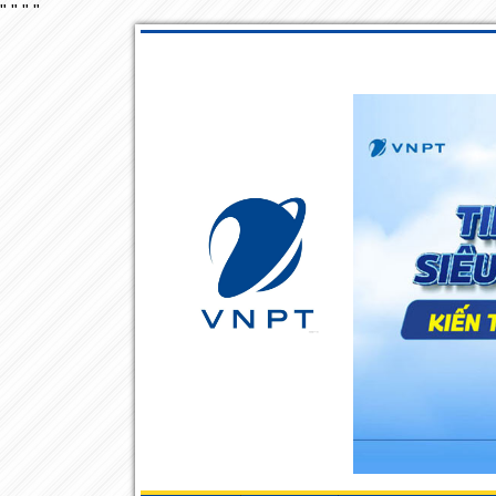
"
"
"
"