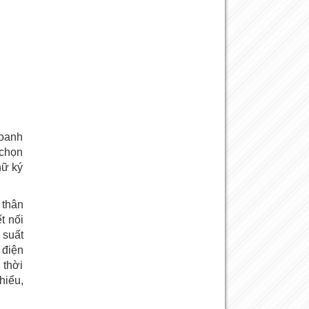
doanh
 chọn
hữ ký
 thân
t nối
 suất
 điện
 thời
hiểu,