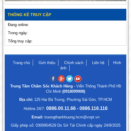
THỐNG KÊ TRUY CẬP
Đang online:
Trong ngày:
Tổng truy cập:
Trang chủ
Giới thiệu
Chính sách
Liên hệ
Hình
ảnh
Trung Tâm Chăm Sóc Khách Hàng -
Viễn Thông Thành Phố Hồ
Chí Minh
(0918099908)
Địa chỉ:
125 Hai Bà Trưng, Phường Sài Gòn, TP.HCM
0886.00.11.66 - 0886.116.116
Hotline 24/7:
Email:
truongthanhhuong.hcm@vnpt.vn
Giấy phép số: 0300954529 Do Sở Tài Chính cấp ngày 24/9/2025