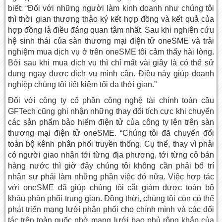
biết: “Đối với những người làm kinh doanh như chúng tôi
thì thời gian thương thảo ký kết hợp đồng và kết quả của
hợp đồng là điều đáng quan tâm nhất. Sau khi nghiên cứu
hệ sinh thái của sàn thương mại điện tử oneSME và trải
nghiệm mua dịch vụ ở trên oneSME tôi cảm thấy hài lòng.
Bởi sau khi mua dịch vụ thì chỉ mất vài giây là có thể sử
dụng ngay được dịch vụ mình cần. Điều này giúp doanh
nghiệp chúng tôi tiết kiệm tối đa thời gian.”
Đối với công ty cổ phần công nghệ tài chính toàn cầu
GFTech cũng ghi nhận những thay đổi tích cực khi chuyển
các sản phẩm bảo hiểm điện tử của công ty lên trên sàn
thương mại điện tử oneSME. “Chúng tôi đã chuyển đổi
toàn bộ kênh phân phối truyền thống. Cụ thể, thay vì phải
có người giao nhận tới từng địa phương, tới từng cô bán
hàng nước thì giờ đây chúng tôi không cần phải bố trí
nhân sự phải làm những phần việc đó nữa. Việc hợp tác
với oneSME đã giúp chúng tôi cắt giảm được toàn bộ
khâu phân phối trung gian. Đồng thời, chúng tôi còn có thể
phát triển mạng lưới phân phối cho chính mình và các đối
tác trên toàn quốc nhờ mạng lưới bao phủ rộng khắp của