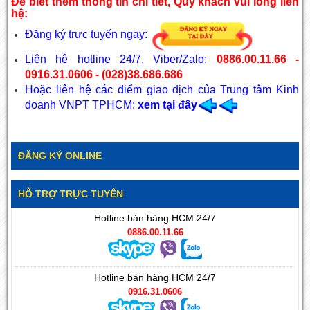
Để biết thêm thông tin chi tiết, Quý khách vui lòng liên
hệ:
Đăng ký trực tuyến ngay:
Liên hệ hotline 24/7, Viber/Zalo:
0886.00.11.66 -
0916.31.0606 - (028)38.686.686
Hoặc liên hệ các điểm giao dịch của Trung tâm Kinh
doanh VNPT TPHCM:
xem
tại đây
ĐĂNG KÝ ONLINE
HỖ TRỢ TRỰC TUYẾN
Hotline bán hàng HCM 24/7
0886.00.11.66
Hotline bán hàng HCM 24/7
0916.31.0606