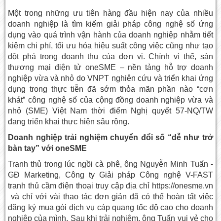
Một trong những ưu tiên hàng đầu hiện nay của nhiều
doanh nghiệp là tìm kiếm giải pháp công nghệ số ứng
dụng vào quá trình vận hành của doanh nghiệp nhằm tiết
kiệm chi phí, tối ưu hóa hiệu suất công việc cũng như tạo
đột phá trong doanh thu của đơn vị. Chính vì thế, sàn
thương mại điện tử oneSME – nền tảng hỗ trợ doanh
nghiệp vừa và nhỏ do VNPT nghiên cứu và triển khai ứng
dụng trong thực tiễn đã sớm thỏa mãn phần nào “cơn
khát” công nghệ số của cộng đồng doanh nghiệp vừa và
nhỏ (SME) Việt Nam thời điểm Nghị quyết 57-NQ/TW
đang triển khai thực hiện sâu rộng.
Doanh nghiệp trải nghiệm chuyển đổi số “dễ như trở
bàn tay” với oneSME
Tranh thủ trong lúc ngồi cà phê, ông Nguyễn Minh Tuấn -
GĐ Marketing, Công ty Giải pháp Công nghệ V-FAST
tranh thủ cầm điện thoại truy cập địa chỉ https://onesme.vn
và chỉ với vài thao tác đơn giản đã có thể hoàn tất việc
đăng ký mua gói dịch vụ cáp quang tốc độ cao cho doanh
nghiệp của mình. Sau khi trải nghiệm, ông Tuấn vui vẻ cho