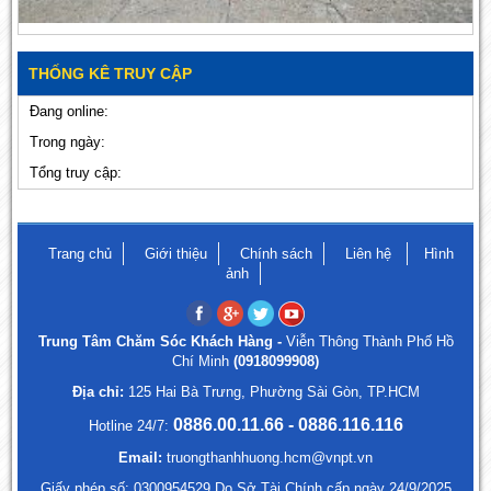
THỐNG KÊ TRUY CẬP
Đang online:
Trong ngày:
Tổng truy cập:
Trang chủ
Giới thiệu
Chính sách
Liên hệ
Hình
ảnh
Trung Tâm Chăm Sóc Khách Hàng -
Viễn Thông Thành Phố Hồ
Chí Minh
(0918099908)
Địa chỉ:
125 Hai Bà Trưng, Phường Sài Gòn, TP.HCM
0886.00.11.66 - 0886.116.116
Hotline 24/7:
Email:
truongthanhhuong.hcm@vnpt.vn
Giấy phép số: 0300954529 Do Sở Tài Chính cấp ngày 24/9/2025