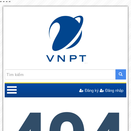
"
"
"
"
Đăng ký
Đăng nhập