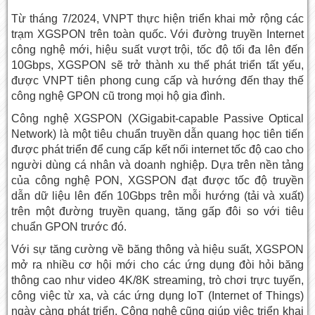
Từ tháng 7/2024, VNPT thực hiện triển khai mở rộng các
trạm XGSPON trên toàn quốc. Với đường truyền Internet
công nghệ mới, hiệu suất vượt trội, tốc độ tối đa lên đến
10Gbps, XGSPON sẽ trở thành xu thế phát triển tất yếu,
được VNPT tiên phong cung cấp và hướng đến thay thế
công nghệ GPON cũ trong mọi hộ gia đình.
Công nghệ XGSPON (XGigabit-capable Passive Optical
Network) là một tiêu chuẩn truyền dẫn quang học tiên tiến
được phát triển để cung cấp kết nối internet tốc độ cao cho
người dùng cá nhân và doanh nghiệp. Dựa trên nền tảng
của công nghệ PON, XGSPON đạt được tốc độ truyền
dẫn dữ liệu lên đến 10Gbps trên mỗi hướng (tải và xuất)
trên một đường truyền quang, tăng gấp đôi so với tiêu
chuẩn GPON trước đó.
Với sự tăng cường về băng thông và hiệu suất, XGSPON
mở ra nhiều cơ hội mới cho các ứng dụng đòi hỏi băng
thông cao như video 4K/8K streaming, trò chơi trực tuyến,
công việc từ xa, và các ứng dụng IoT (Internet of Things)
ngày càng phát triển. Công nghệ cũng giúp việc triển khai