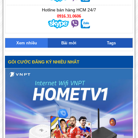
Hotline bán hàng HCM 24/7
0916.31.0606
Xem nhiều
Bài mới
Tags
GÓI CƯỚC ĐĂNG KÝ NHIỀU NHẤT