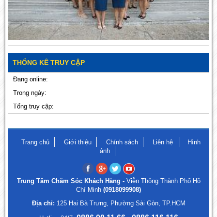
THỐNG KÊ TRUY CẬP
Đang online:
Trong ngày:
Tổng truy cập:
Trang chủ
Giới thiệu
Chính sách
Liên hệ
Hình
ảnh
Trung Tâm Chăm Sóc Khách Hàng -
Viễn Thông Thành Phố Hồ
Chí Minh
(0918099908)
Địa chỉ:
125 Hai Bà Trưng, Phường Sài Gòn, TP.HCM