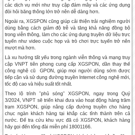
các dịch vụ mới như truy cập đám mây và các ứng dụng
đòi hỏi băng thông lớn trở nên dễ dàng hơn.
Ngoài ra, XGSPON cũng giúp cải thiện trải nghiệm người
dùng bằng cách giảm độ trễ và tăng khả năng đồng bộ
trong viễn thông, làm cho các ứng dụng truyền dữ liệu trực
tuyến như video cuộc họp và trò chơi trực tuyến trở nên
mượt mà hơn.
Là xu hướng tất yếu trong ngành viễn thông và mạng truy
cập VNPT tiên phong cung cấp XGSPON, dần thay thế
công nghệ cũ GPON, giúp mọi người dùng sớm được
tiếp cận và sử dụng đường truyền Internet công nghệ mới,
tốc độ cao và hiệu suất tốt nhất.
Theo lộ trình "phủ sóng" XGSPON, ngay trong Quý
3/2024, VNPT sẽ triển khai đưa vào hoạt động hàng trăm
trạm XGSPON, giúp nâng cấp đường truyền cho hàng
chục ngàn khách hàng tại khắp các tỉnh thành trên cả
nước. Để tra cứu khu vực đã có XGSPON, khách hàng
hãy gọi đến tổng đài miễn phí 18001166.