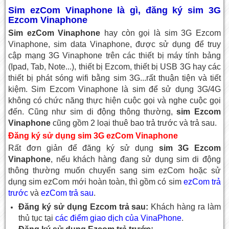
Sim ezCom Vinaphone là gì, đăng ký sim 3G
Ezcom Vinaphone
Sim ezCom Vinaphone
hay còn gọi là sim 3G Ezcom
Vinaphone, sim data Vinaphone, được sử dụng để truy
cập mạng 3G Vinaphone trên các thiết bị máy tính bảng
(Ipad, Tab, Note...), thiết bị Ezcom, thiết bị USB 3G hay các
thiết bị phát sóng wifi bằng sim 3G...rất thuận tiện và tiết
kiệm. Sim Ezcom Vinaphone là sim để sử dụng 3G/4G
không có chức năng thực hiện cuộc gọi và nghe cuộc gọi
đến. Cũng như sim di động thông thường,
sim Ezcom
Vinaphone
cũng gồm 2 loại thuê bao trả trước và trả sau.
Đăng ký sử dụng sim 3G ezCom Vinaphone
Rất đơn giản để đăng ký sử dụng
sim 3G Ezcom
Vinaphone
, nếu khách hàng đang sử dụng sim di động
thông thường muốn chuyển sang sim ezCom hoặc sử
dụng sim ezCom mới hoàn toàn, thì gồm có sim
ezCom trả
trước
và
ezCom trả sau
.
Đăng ký sử dụng Ezcom trả sau:
Khách hàng ra làm
thủ tục tại
các điểm giao dịch của VinaPhone
.