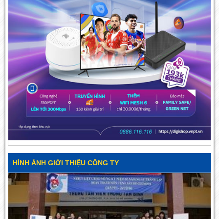
HÌNH ẢNH GIỚI THIỆU CÔNG TY