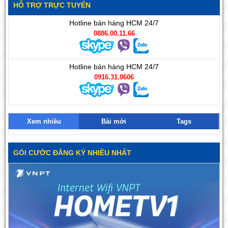
HỖ TRỢ TRỰC TUYẾN
Hotline bán hàng HCM 24/7
0886.00.11.66
Hotline bán hàng HCM 24/7
0916.31.0606
Xem nhiều
Bài mới
Tags
GÓI CƯỚC ĐĂNG KÝ NHIỀU NHẤT