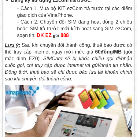
Đăng ký sử dụng Ezcom trả trước:
- Cách 1: Mua bộ KIT ezCom trả trước tại các điểm
giao dịch của VinaPhone.
- Cách 2: Chuyển đổi SIM đang hoạt động 2 chiều
hoặc SIM trả trước mới kích hoạt sang SIM ezCom,
soạn tin:
DK EZ
888
gửi
Lưu ý:
Sau khi chuyển đổi thành công, thuê bao được có
thể truy cập Internet ngay mới mức giá
60đồng/MB
(gói
mặc định EZ0).
SIMCard sẽ bị khóa chiều gọi đi/nhận
cuộc gọi, chỉ truy cập được Internet và gửi/nhận tin nhắn.
Đồng thời, thuê bao sẽ chỉ được bảo lưu tài khoản chính
sau khi chuyển đổi thành công.