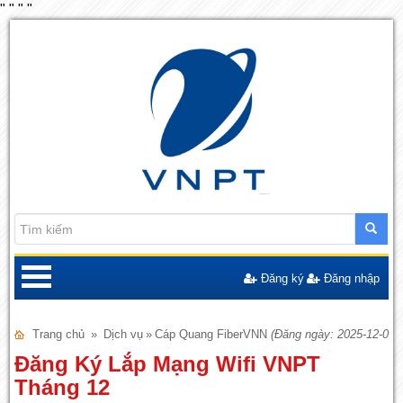
"
"
"
"
Đăng ký
Đăng nhập
Trang chủ
»
Dịch vụ
»
Cáp Quang FiberVNN
(Đăng ngày: 2025-12-04)
Đăng Ký Lắp Mạng Wifi VNPT
Tháng 12