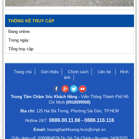
THỐNG KÊ TRUY CẬP
Đang online:
Trong ngày:
Tổng truy cập:
Trang chủ
Giới thiệu
Chính sách
Liên hệ
Hình
ảnh
Trung Tâm Chăm Sóc Khách Hàng -
Viễn Thông Thành Phố Hồ
Chí Minh
(0918099908)
Địa chỉ:
125 Hai Bà Trưng, Phường Sài Gòn, TP.HCM
0886.00.11.66 - 0886.116.116
Hotline 24/7:
Email:
truongthanhhuong.hcm@vnpt.vn
Giấy phép số: 0300954529 Do Sở Tài Chính cấp ngày 24/9/2025