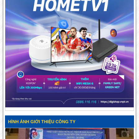
HÌNH ẢNH GIỚI THIỆU CÔNG TY