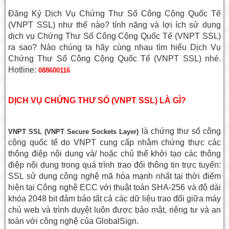
Đăng Ký Dịch Vụ Chứng Thư Số Công Cộng Quốc Tế
(VNPT SSL) như thế nào? tính năng và lợi ích sử dụng
dịch vụ Chứng Thư Số Công Cộng Quốc Tế (VNPT SSL)
ra sao? Nào chúng ta hãy cùng nhau tìm hiểu Dịch Vụ
Chứng Thư Số Công Cộng Quốc Tế (VNPT SSL) nhé.
Hotline:
088600116
DỊCH VỤ CHỨNG THƯ SỐ (VNPT SSL) LÀ GÌ?
là chứng thư số công
VNPT SSL (VNPT Secure Sockets Layer)
cộng quốc tế do VNPT cung cấp nhằm chứng thực các
thông điệp nội dung và/ hoặc chủ thể khởi tạo các thông
điệp nội dung trong quá trình trao đổi thông tin trực tuyến:
SSL sử dụng công nghệ mã hóa mạnh nhất tại thời điểm
hiện tại Công nghệ ECC với thuật toán SHA-256 và độ dài
khóa 2048 bit đảm bảo tất cả các dữ liệu trao đổi giữa máy
chủ web và trình duyệt luôn được bảo mật, riêng tư và an
toàn với công nghệ của GlobalSign.