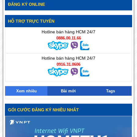
ĐĂNG KÝ ONLINE
HỖ TRỢ TRỰC TUYẾN
Hotline bán hàng HCM 24/7
0886.00.11.66
Hotline bán hàng HCM 24/7
0916.31.0606
Xem nhiều
Bài mới
Tags
GÓI CƯỚC ĐĂNG KÝ NHIỀU NHẤT