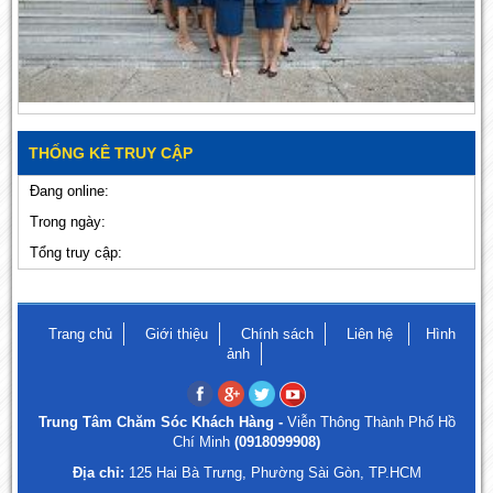
THỐNG KÊ TRUY CẬP
Đang online:
Trong ngày:
Tổng truy cập:
Trang chủ
Giới thiệu
Chính sách
Liên hệ
Hình
ảnh
Trung Tâm Chăm Sóc Khách Hàng -
Viễn Thông Thành Phố Hồ
Chí Minh
(0918099908)
Địa chỉ:
125 Hai Bà Trưng, Phường Sài Gòn, TP.HCM