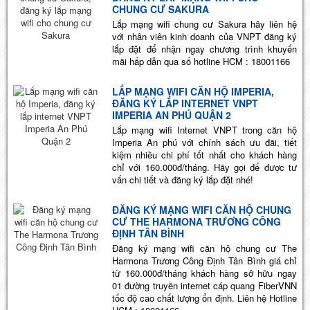
CHUNG CƯ SAKURA
Lắp mạng wifi chung cư Sakura hãy liên hệ
với nhân viên kinh doanh của VNPT đăng ký
lắp đặt để nhận ngay chương trình khuyến
mãi hấp dẫn qua số hotline HCM : 18001166
LẮP MẠNG WIFI CĂN HỘ IMPERIA,
ĐĂNG KÝ LẮP INTERNET VNPT
IMPERIA AN PHÚ QUẬN 2
Lắp mạng wifi Internet VNPT trong căn hộ
Imperia An phú với chính sách ưu đãi, tiết
kiệm nhiều chi phí tốt nhất cho khách hàng
chỉ với 160.000đ/tháng. Hãy gọi để được tư
vấn chi tiết và đăng ký lắp đặt nhé!
ĐĂNG KÝ MẠNG WIFI CĂN HỘ CHUNG
CƯ THE HARMONA TRƯƠNG CÔNG
ĐỊNH TÂN BÌNH
Đăng ký mạng wifi căn hộ chung cư The
Harmona Trương Công Định Tân Bình giá chỉ
từ 160.000đ/tháng khách hàng sở hữu ngay
01 đường truyền internet cáp quang FiberVNN
tốc độ cao chất lượng ổn định. Liên hệ Hotline