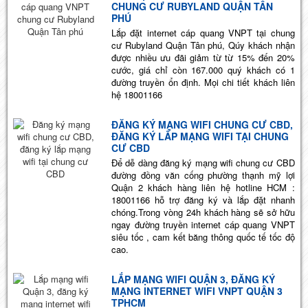
CHUNG CƯ RUBYLAND QUẬN TÂN
PHÚ
Lắp đặt internet cáp quang VNPT tại chung
cư Rubyland Quận Tân phú, Qúy khách nhận
được nhiều ưu đãi giảm từ từ 15% đến 20%
cước, giá chỉ còn 167.000 quý khách có 1
đường truyền ổn định. Mọi chi tiết khách liên
hệ 18001166
ĐĂNG KÝ MẠNG WIFI CHUNG CƯ CBD,
ĐĂNG KÝ LẮP MẠNG WIFI TẠI CHUNG
CƯ CBD
Để dễ dàng đăng ký mạng wifi chung cư CBD
đường đồng văn cống phường thạnh mỹ lợi
Quận 2 khách hàng liên hệ hotline HCM :
18001166 hỗ trợ đăng ký và lắp đặt nhanh
chóng.Trong vòng 24h khách hàng sẽ sở hữu
ngay đường truyền internet cáp quang VNPT
siêu tốc , cam kết băng thông quốc tế tốc độ
cao.
LẮP MẠNG WIFI QUẬN 3, ĐĂNG KÝ
MẠNG INTERNET WIFI VNPT QUẬN 3
TPHCM