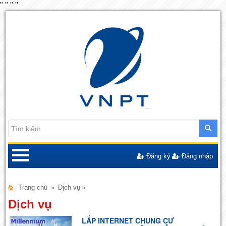
"
"
"
"
Đăng ký
Đăng nhập
Trang chủ
»
Dịch vụ
»
Dịch vụ
LẮP INTERNET CHUNG CƯ