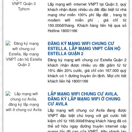
Lắp mạng wifi -internet VNPT tại Quận 3, quý
khách nhận được nhiều ưu đãi đặc biệt từ nhà
mạng như miễn 100% phí lắp đặt , trang bị
modem wifi miễn phí , giá chỉ từ
150.000đ/tháng. Khách hàng liên hệ qua số
Hotline 18001166
ĐĂNG KÝ MẠNG WIFI CHUNG CƯ
ESTELLA, LẮP MẠNG VNPT CĂN HỘ
ESTELLA QUẬN 2
Đăng ký mạng wifi chung cư Estella Quận 2
khách nhận được nhiều ưu đãi giảm từ từ
15% đến 20% cước, giá chỉ còn 167.000 quý
khách có 1 đường truyền ổn định. Mọi chi tiết
khách liên hệ 18001166
LẮP MẠNG WIFI CHUNG CƯ AVILA,
ĐĂNG KÝ LẮP MẠNG WIFI Ở CHUNG
CƯ AVILA
Lắp mạng wifi chung cư Avila đang được
VNPT đặc biệt chú trọng với gói cước tiết
kiệm chỉ từ 165.000đ/tháng khách hàng đã có
thể sở hữu ngay đường truyền internet cáp
quang tốc độ cao của VNPT. Hãy nhanh tay