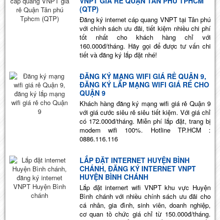
VNPT GIÁ RẺ QUẬN TÂN PHÚ TPHCM
(QTP)
Đăng ký internet cáp quang VNPT tại Tân phú
với chính sách ưu đãi, tiết kiệm nhiều chi phí
tốt nhất cho khách hàng chỉ với
160.000đ/tháng. Hãy gọi để được tư vấn chi
tiết và đăng ký lắp đặt nhé!
ĐĂNG KÝ MẠNG WIFI GIÁ RẺ QUẬN 9,
ĐĂNG KÝ LẮP MẠNG WIFI GIÁ RẺ CHO
QUẬN 9
Khách hàng đăng ký mạng wifi giá rẻ Quận 9
với giá cước siêu rẻ siêu tiết kiệm. Với giá chỉ
có 172.000đ/tháng. Miễn phí lắp đặt, trang bị
modem wifi 100%. Hotline TP.HCM :
0886.116.116
LẮP ĐẶT INTERNET HUYỆN BÌNH
CHÁNH, ĐĂNG KÝ INTERNET VNPT
HUYỆN BÌNH CHÁNH
Lắp đặt internert wifi VNPT khu vực Huyện
Bình chánh với nhiều chính sách ưu đãi cho
cá nhân, gia đình, sinh viên, doanh nghiệp,
cơ quan tồ chức giá chỉ từ 150.000đ/tháng.