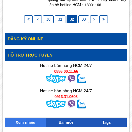
liên hệ hotline HCM : 18001166
30
31
32
33
ĐĂNG KÝ ONLINE
HỖ TRỢ TRỰC TUYẾN
Hotline bán hàng HCM 24/7
0886.00.11.66
Hotline bán hàng HCM 24/7
0916.31.0606
Xem nhiều
Bài mới
Tags