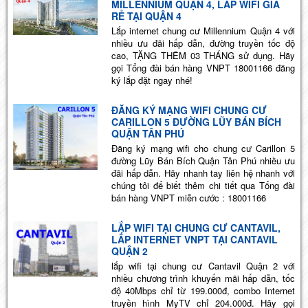
MILLENNIUM QUẬN 4, LẮP WIFI GIÁ
RẺ TẠI QUẬN 4
Lắp internet chung cư Millennium Quận 4 với
nhiều ưu đãi hấp dẫn, đường truyền tốc độ
cao, TẶNG THÊM 03 THÁNG sử dụng. Hãy
gọi Tổng đài bán hàng VNPT 18001166 đăng
ký lắp đặt ngay nhé!
ĐĂNG KÝ MẠNG WIFI CHUNG CƯ
CARILLON 5 ĐƯỜNG LŨY BÁN BÍCH
QUẬN TÂN PHÚ
Đăng ký mạng wifi cho chung cư Carillon 5
đường Lũy Bán Bích Quận Tân Phú nhiều ưu
đãi hấp dẫn. Hãy nhanh tay liên hệ nhanh với
chúng tôi để biết thêm chi tiết qua Tổng đài
bán hàng VNPT miễn cước : 18001166
LẮP WIFI TẠI CHUNG CƯ CANTAVIL,
LẮP INTERNET VNPT TẠI CANTAVIL
QUẬN 2
lắp wifi tại chung cư Cantavil Quận 2 với
nhiều chương trình khuyến mãi hấp dẫn, tốc
độ 40Mbps chỉ từ 199.000đ, combo Internet
truyền hình MyTV chỉ 204.000đ. Hãy gọi