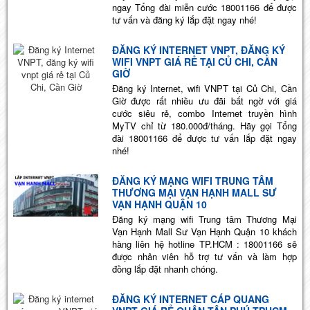
ngay Tổng đài miễn cước 18001166 để được
tư vấn và đăng ký lắp đặt ngay nhé!
ĐĂNG KÝ INTERNET VNPT, ĐĂNG KÝ
WIFI VNPT GIÁ RẺ TẠI CỦ CHI, CẦN
GIỜ
Đăng ký Internet, wifi VNPT tại Củ Chi, Cần
Giờ được rất nhiều ưu đãi bất ngờ với giá
cước siêu rẻ, combo Internet truyền hình
MyTV chỉ từ 180.000đ/tháng. Hãy gọi Tổng
đài 18001166 để được tư vấn lắp đặt ngay
nhé!
ĐĂNG KÝ MẠNG WIFI TRUNG TÂM
THƯƠNG MẠI VẠN HẠNH MALL SƯ
VẠN HẠNH QUẬN 10
Đăng ký mạng wifi Trung tâm Thương Mại
Vạn Hạnh Mall Sư Vạn Hạnh Quận 10 khách
hàng liên hệ hotline TP.HCM : 18001166 sẽ
được nhân viên hỗ trợ tư vấn và làm hợp
đồng lắp đặt nhanh chóng.
ĐĂNG KÝ INTERNET CÁP QUANG