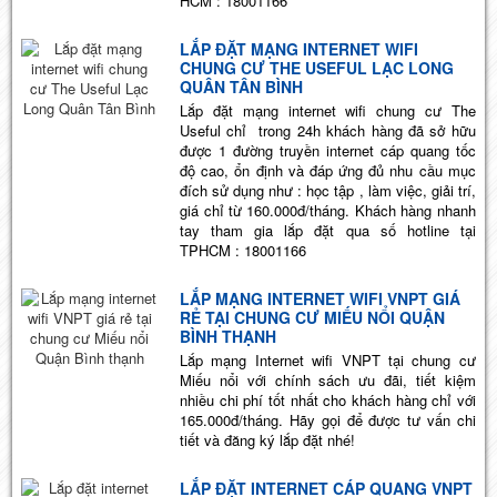
HCM : 18001166
LẮP ĐẶT MẠNG INTERNET WIFI
CHUNG CƯ THE USEFUL LẠC LONG
QUÂN TÂN BÌNH
Lắp đặt mạng internet wifi chung cư The
Useful chỉ trong 24h khách hàng đã sở hữu
được 1 đường truyền internet cáp quang tốc
độ cao, ổn định và đáp ứng đủ nhu cầu mục
đích sử dụng như : học tập , làm việc, giải trí,
giá chỉ từ 160.000đ/tháng. Khách hàng nhanh
tay tham gia lắp đặt qua số hotline tại
TPHCM : 18001166
LẮP MẠNG INTERNET WIFI VNPT GIÁ
RẺ TẠI CHUNG CƯ MIẾU NỔI QUẬN
BÌNH THẠNH
Lắp mạng Internet wifi VNPT tại chung cư
Miếu nổi với chính sách ưu đãi, tiết kiệm
nhiều chi phí tốt nhất cho khách hàng chỉ với
165.000đ/tháng. Hãy gọi để được tư vấn chi
tiết và đăng ký lắp đặt nhé!
LẮP ĐẶT INTERNET CÁP QUANG VNPT